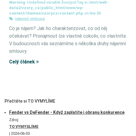
Warning
: Undefined variable $outputTag in
/mnt/web-
data2/vzory_cz/public_html/www/wp-
content/themes/vzorycz/content.php
on line
33
nájemní smlouva
Co je nájem? Jak ho charakterizovat, co od něj
očekávat? Pronajmout lze vlastně cokoliv, co vlastníte.
V budoucnosti vás seznámíme s několika druhy nájemní
smlouvy.
Celý článek
Přečtěte si TO VYMYLÍME
Fender vs DeFender - Když zaplatíte i obranu konkurence
Zdroj:
TO VYMYSLÍME
2026-06-30