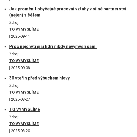
Jak proměnit obyčejné pracovní vztahy v silné partnerství
(nejen) s šéfem
Zdroj:
TO VYMYSLÍME
2025-09-11
Proč nejchytřejší lídři nikdy nevymýšlí sami
Zdroj:
TO VYMYSLÍME
2025-09-08
30 vteřin před výbuchem hlavy
Zdroj:
TO VYMYSLÍME
2025-08-27
TO VYMYSLÍME
Zdroj:
TO VYMYSLÍME
2025-08-20