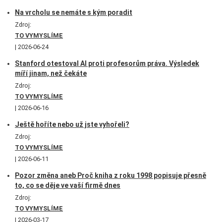
Na vrcholu se nemáte s kým poradit
Zdroj:
TO VYMYSLÍME
2026-06-24
Stanford otestoval AI proti profesorům práva. Výsledek
míří jinam, než čekáte
Zdroj:
TO VYMYSLÍME
2026-06-16
Ještě hoříte nebo už jste vyhořeli?
Zdroj:
TO VYMYSLÍME
2026-06-11
Pozor změna aneb Proč kniha z roku 1998 popisuje přesně
to, co se děje ve vaší firmě dnes
Zdroj:
TO VYMYSLÍME
2026-03-17