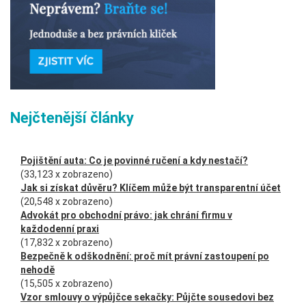
Nejčtenější články
Pojištění auta: Co je povinné ručení a kdy nestačí?
(33,123 x zobrazeno)
Jak si získat důvěru? Klíčem může být transparentní účet
(20,548 x zobrazeno)
Advokát pro obchodní právo: jak chrání firmu v
každodenní praxi
(17,832 x zobrazeno)
Bezpečně k odškodnění: proč mít právní zastoupení po
nehodě
(15,505 x zobrazeno)
Vzor smlouvy o výpůjčce sekačky: Půjčte sousedovi bez