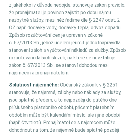
z jakéhokoliv důvodu nedojde, stanovuje zákon pravidlo,
že pronajímatel je povinen zajistit po dobu nájmu
nezbytné služby, mezi něž řadíme dle § 2247 odst. 2
OZ např. dodávky vody, dodávky tepla, odvoz odpadu.
Způsob rozúčtování cen je upraven v zákoně
č. 67/2013 Sb., jehož účelem jeurčit jednotnápravidla
stanovení záloh a vyúčtování nákladů za služby. Způsob
rozúčtování dalších služeb, na které se nevztahuje
zákon č. 67/2013 Sb., se stanoví dohodou mezi
nájemcem a pronajímatelem.
Splatnost nájemného:
Občanský zákoník v § 2251
stanovuje, že nájemné, zálohy nebo náklady za služby,
jsou splatné předem, a to nejpozději do pátého dne
příslušného platebního období, přičemž platebním
obdobím může být kalendářní měsíc, ale i jiné období
(např. čtvrtletí). Pronajímatel se s nájemcem může
dohodnout na tom, že nájemné bude splatné později