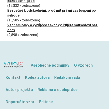
každodenní praxi
(17,832 x zobrazeno)
Bezpečně k odškodnění: proč mít právní zastoupení po
nehodě
(15,505 x zobrazeno)
Vzor smlouvy o výpůjčce sekačky: Půjčte sousedovi bez
obav
(9,898 x zobrazeno)
Všeobecné podmínky
O vzorech
Kontakt
Kodex autora
Redakční rada
Autor projektu
Reklama a spolupráce
Doporučte vzor
Editace