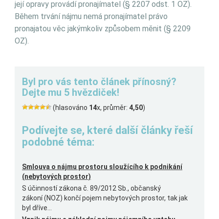
její opravy provádí pronajímatel (§ 2207 odst. 1 OZ).
Během trvání nájmu nemá pronajímatel právo
pronajatou věc jakýmkoliv způsobem měnit (§ 2209
OZ).
Byl pro vás tento článek přínosný?
Dejte mu 5 hvězdiček!
(hlasováno
14
x, průměr:
4,50
)
Podívejte se, které další články řeší
podobné téma:
Smlouva o nájmu prostoru sloužícího k podnikání
(nebytových prostor)
S účinností zákona č. 89/2012 Sb., občanský
zákoní (NOZ) končí pojem nebytových prostor, tak jak
byl dříve...