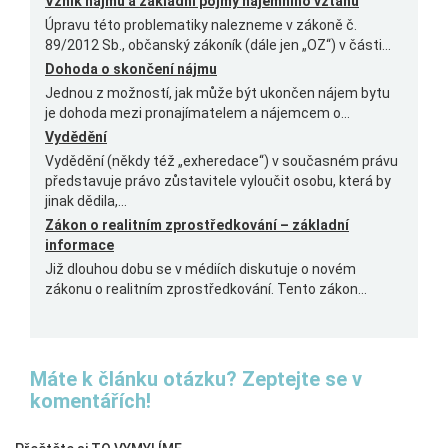
Vznik nájmu a základní pojmy nájemního vztahu
Úpravu této problematiky nalezneme v zákoně č.
89/2012 Sb., občanský zákoník (dále jen „OZ“) v části...
Dohoda o skončení nájmu
Jednou z možností, jak může být ukončen nájem bytu
je dohoda mezi pronajímatelem a nájemcem o...
Vydědění
Vydědění (někdy též „exheredace“) v současném právu
představuje právo zůstavitele vyloučit osobu, která by
jinak dědila,...
Zákon o realitním zprostředkování – základní
informace
Již dlouhou dobu se v médiích diskutuje o novém
zákonu o realitním zprostředkování. Tento zákon...
Máte k článku otázku? Zeptejte se v
komentářích!