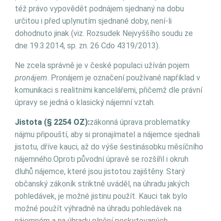
též právo vypovědět podnájem sjednaný na dobu
určitou i před uplynutím sjednané doby, není-li
dohodnuto jinak (viz. Rozsudek Nejvyššího soudu ze
dne 19.3.2014, sp. zn. 26 Cdo 4319/2013).
Ne zcela správně je v české populaci užíván pojem
pronájem
. Pronájem je označení používané například v
komunikaci s realitními kancelářemi, přičemž dle právní
úpravy se jedná o klasický nájemní vztah.
Jistota (§ 2254 OZ):
zákonná úprava problematiky
nájmu připouští, aby si pronajímatel a nájemce sjednali
jistotu, dříve kauci, až do výše šestinásobku měsíčního
nájemného.Oproti původní úpravě se rozšířil i okruh
dluhů nájemce, které jsou jistotou zajištěny. Starý
občanský zákoník striktně uváděl, na úhradu jakých
pohledávek, je možné jistinu použít. Kauci tak bylo
možné použít výhradně na úhradu pohledávek na
nájemném a na úhradu plnění poskytovaných