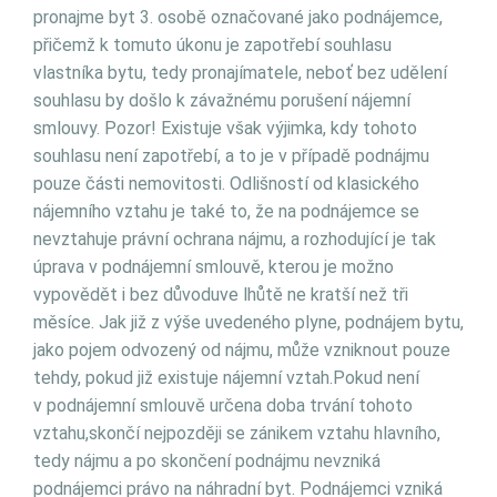
pronajme byt 3. osobě označované jako podnájemce,
přičemž k tomuto úkonu je zapotřebí souhlasu
vlastníka bytu, tedy pronajímatele, neboť bez udělení
souhlasu by došlo k závažnému porušení nájemní
smlouvy. Pozor! Existuje však výjimka, kdy tohoto
souhlasu není zapotřebí, a to je v případě podnájmu
pouze části nemovitosti. Odlišností od klasického
nájemního vztahu je také to, že na podnájemce se
nevztahuje právní ochrana nájmu, a rozhodující je tak
úprava v podnájemní smlouvě, kterou je možno
vypovědět i bez důvoduve lhůtě ne kratší než tři
měsíce. Jak již z výše uvedeného plyne, podnájem bytu,
jako pojem odvozený od nájmu, může vzniknout pouze
tehdy, pokud již existuje nájemní vztah.Pokud není
v podnájemní smlouvě určena doba trvání tohoto
vztahu,skončí nejpozději se zánikem vztahu hlavního,
tedy nájmu a po skončení podnájmu nevzniká
podnájemci právo na náhradní byt. Podnájemci vzniká