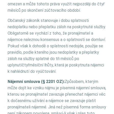
omezen a může tohoto práva využít nejpozději do čtyř
měsíců po skončení zúčtovacího období.
Občanský zákoník stanovuje i dobu splatnosti
nedoplatku nebo přeplatku záloh na poskytnuté služby.
Obligatorně se vychází z toho, že pronajímatel a
nájemce naleznou konsensus a o splatnosti se domluví.
Pokud však k dohodě o splatnosti nedojde, použije se
pravidlo, podle kterého jsou nedoplatky a přeplatky
záloh na služby splatné do tři měsíců po
uplynutíčtyřměsíční lhůty, která je poskytnuta nájemci
k nahlédnutí do vyúčtování.
Nájemní smlouva (§ 2201 OZ):
Způsobem, kterým
může dojít ke vzniku nájmu je písemná nájemní smlouva,
kterou se pronajímatel zavazuje přenechat nájemci věc
k dočasnému užívání a nájemce se zavazuje platit
pronajímateli nájemné. Jiná než písemná forma smlouvy
není zákonem povolena, smluví-li však i přes tuto