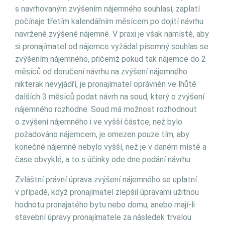
s navrhovaným zvýšením nájemného souhlasí, zaplatí
počínaje třetím kalendářním měsícem po dojití návrhu
navržené zvýšené nájemné. V praxi je však namístě, aby
si pronajímatel od nájemce vyžádal písemný souhlas se
zvýšením nájemného, přičemž pokud tak nájemce do 2
měsíců od doručení návrhu na zvýšení nájemného
nikterak nevyjádří, je pronajímatel oprávněn ve lhůtě
dalších 3 měsíců podat návrh na soud, který o zvýšení
nájemného rozhodne. Soud má možnost rozhodnout
o zvýšení nájemného i ve vyšší částce, než bylo
požadováno nájemcem, je omezen pouze tím, aby
konečné nájemné nebylo vyšší, než je v daném místě a
čase obvyklé, a to s účinky ode dne podání návrhu.
Zvláštní právní úprava zvýšení nájemného se uplatní
v případě, když pronajímatel zlepšil úpravami užitnou
hodnotu pronajatého bytu nebo domu, anebo mají-li
stavební úpravy pronajímatele za následek trvalou