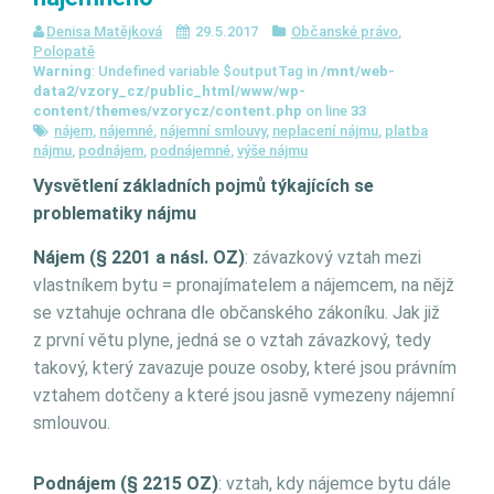
Denisa Matějková
29.5.2017
Občanské právo
,
Polopatě
Warning
: Undefined variable $outputTag in
/mnt/web-
data2/vzory_cz/public_html/www/wp-
content/themes/vzorycz/content.php
on line
33
nájem
,
nájemné
,
nájemní smlouvy
,
neplacení nájmu
,
platba
nájmu
,
podnájem
,
podnájemné
,
výše nájmu
Vysvětlení základních pojmů týkajících se
problematiky nájmu
Nájem (§ 2201 a násl. OZ)
: závazkový vztah mezi
vlastníkem bytu = pronajímatelem a nájemcem, na nějž
se vztahuje ochrana dle občanského zákoníku. Jak již
z první větu plyne, jedná se o vztah závazkový, tedy
takový, který zavazuje pouze osoby, které jsou právním
vztahem dotčeny a které jsou jasně vymezeny nájemní
smlouvou.
Podnájem (§ 2215 OZ)
: vztah, kdy nájemce bytu dále