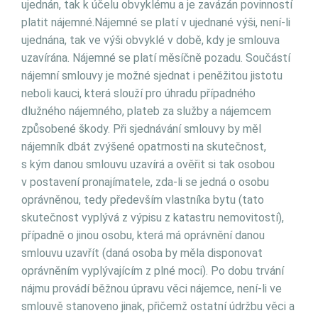
ujednán, tak k účelu obvyklému a je zavázán povinností
platit nájemné.Nájemné se platí v ujednané výši, není-li
ujednána, tak ve výši obvyklé v době, kdy je smlouva
uzavírána. Nájemné se platí měsíčně pozadu. Součástí
nájemní smlouvy je možné sjednat i peněžitou jistotu
neboli kauci, která slouží pro úhradu případného
dlužného nájemného, plateb za služby a nájemcem
způsobené škody. Při sjednávání smlouvy by měl
nájemník dbát zvýšené opatrnosti na skutečnost,
s kým danou smlouvu uzavírá a ověřit si tak osobou
v postavení pronajímatele, zda-li se jedná o osobu
oprávněnou, tedy především vlastníka bytu (tato
skutečnost vyplývá z výpisu z katastru nemovitostí),
případně o jinou osobu, která má oprávnění danou
smlouvu uzavřít (daná osoba by měla disponovat
oprávněním vyplývajícím z plné moci). Po dobu trvání
nájmu provádí běžnou úpravu věci nájemce, není-li ve
smlouvě stanoveno jinak, přičemž ostatní údržbu věci a