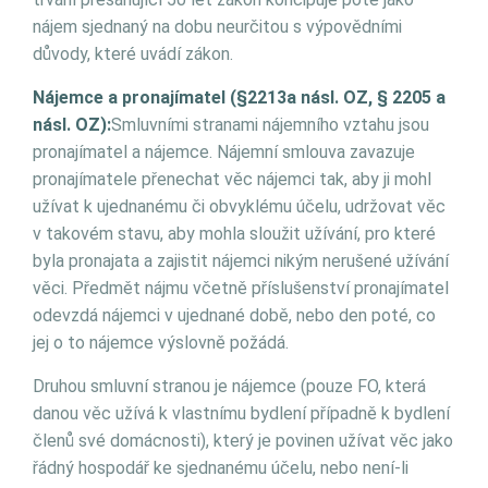
nájem sjednaný na dobu neurčitou s výpovědními
důvody, které uvádí zákon.
Nájemce a pronajímatel (§2213a násl. OZ, § 2205 a
násl. OZ):
Smluvními stranami nájemního vztahu jsou
pronajímatel a nájemce. Nájemní smlouva zavazuje
pronajímatele přenechat věc nájemci tak, aby ji mohl
užívat k ujednanému či obvyklému účelu, udržovat věc
v takovém stavu, aby mohla sloužit užívání, pro které
byla pronajata a zajistit nájemci nikým nerušené užívání
věci. Předmět nájmu včetně příslušenství pronajímatel
odevzdá nájemci v ujednané době, nebo den poté, co
jej o to nájemce výslovně požádá.
Druhou smluvní stranou je nájemce (pouze FO, která
danou věc užívá k vlastnímu bydlení případně k bydlení
členů své domácnosti), který je povinen užívat věc jako
řádný hospodář ke sjednanému účelu, nebo není-li