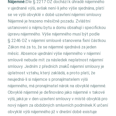
Nájemné:
Dle § 2217 OZ dochází k úhradě nájemného
v ujednané výši, avšak není-li jeho výše sjednána, platí
se ve výši obvyklé v době uzavření nájemní smlouvy.
Nájemné je hrazeno měsíčně pozadu. Zvláštní
ustanovení o nájmu bytu a domu obsahují i specifickou
úpravu nájemného. Výše nájemného musí být podle
§ 2246 OZ v nájemní smlouvě stanovena fixní částkou.
Zákon má za to, že se nájemné sjednává za jeden
měsíc. Absence ujednání výše nájemného v nájemní
smlouvě nebude mít za následek neplatnost nájemní
smlouvy. Jedním z předních znaků nájemní smlouvy je
úplatnost vztahu, který zakládá, a proto platí, že
neujedná-li si nájemce s pronajímatelem výši
nájemného, má pronajímatel nárok na obvyklé nájemné.
Obvyklé nájemné je definováno jako nájemné v takové
výši, jaká je v den uzavření smlouvy v místě obvyklá pro
nový nájem za obdobných smluvních podmínek.K určení
obvyklé výši nájemného již v dnešní době existuje