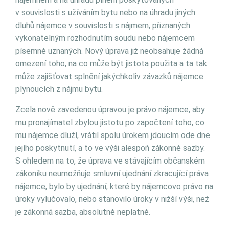
v souvislosti s užíváním bytu nebo na úhradu jiných
dluhů nájemce v souvislosti s nájmem, přiznaných
vykonatelným rozhodnutím soudu nebo nájemcem
písemně uznaných. Nový úprava již neobsahuje žádná
omezení toho, na co může být jistota použita a ta tak
může zajišťovat splnění jakýchkoliv závazků nájemce
plynoucích z nájmu bytu.
Zcela nově zavedenou úpravou je právo nájemce, aby
mu pronajímatel zbylou jistotu po započtení toho, co
mu nájemce dluží, vrátil spolu úrokem jdoucím ode dne
jejího poskytnutí, a to ve výši alespoň zákonné sazby.
S ohledem na to, že úprava ve stávajícím občanském
zákoníku neumožňuje smluvní ujednání zkracující práva
nájemce, bylo by ujednání, které by nájemcovo právo na
úroky vylučovalo, nebo stanovilo úroky v nižší výši, než
je zákonná sazba, absolutně neplatné.