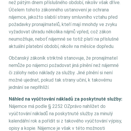
než pátým dnem příslušného období, nikoliv však dříve.
Účelem tohoto zákonného ustanovení je ochrana
nájemce, jakožto slabší strany smluvního vztahu před
požadavky pronajímatelů, kteří mají mnohdy ve zvyku
vyžadovat úhradu několika nájmů vpřed, což zákon
neumožňuje, neboť nájemné se totiž platí na příslušné
aktuální platební období, nikoliv na měsíce dopředu.
Občanský zákoník striktně stanovuje, že pronajímatel
nemůže po nájemci požadovat jiná plnění než nájemné
či zálohy nebo náklady za služby. Jiné plnění si není
možné ujednat, pokud tak strany učiní, k takovému
jednání se nepřihlíží.
Náhled na vyúčtování nákladů za poskytnuté služby:
Nájemce má podle § 2252 OZprávo nahlížet do
vyúčtování nákladů na poskytnuté služby za minulý
kalendářní rok a pořídit si z takového vyúčtování výpisy,
opisy a kopie. Nájemce je však v této možnosti