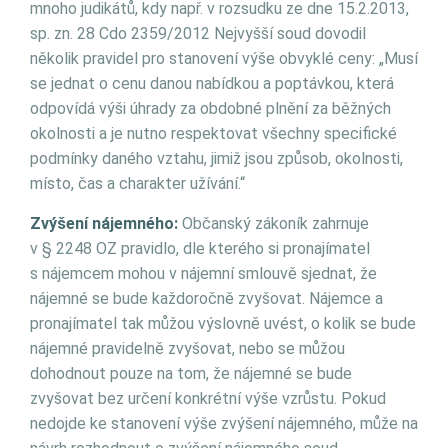
mnoho judikátů, kdy např. v rozsudku ze dne 15.2.2013,
sp. zn. 28 Cdo 2359/2012 Nejvyšší soud dovodil
několik pravidel pro stanovení výše obvyklé ceny: „Musí
se jednat o cenu danou nabídkou a poptávkou, která
odpovídá výši úhrady za obdobné plnění za běžných
okolnosti a je nutno respektovat všechny specifické
podmínky daného vztahu, jimiž jsou způsob, okolnosti,
místo, čas a charakter užívání.“
Zvýšení nájemného:
Občanský zákoník zahrnuje
v § 2248 OZ pravidlo, dle kterého si pronajímatel
s nájemcem mohou v nájemní smlouvě sjednat, že
nájemné se bude každoročně zvyšovat. Nájemce a
pronajímatel tak můžou výslovně uvést, o kolik se bude
nájemné pravidelně zvyšovat, nebo se můžou
dohodnout pouze na tom, že nájemné se bude
zvyšovat bez určení konkrétní výše vzrůstu. Pokud
nedojde ke stanovení výše zvýšení nájemného, může na