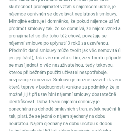
skutečnost pronajímatel vztah s nájemcem ústně, je
nájemce oprávněn se dovolávat neplatnosti smlouvy.
Mimojiné existuje i domněnka, že pokud nájemce užívá
předmět smlouvy tak, že se domnívá, že nájem vznikl a
pronajímatel se dle toho též chová, považuje se
nájemní smlouva po uplynutí 3 roků za uzavřenou.
Předmět dané smlouvy může tvořit jak věc nemovitá (i
jen její část), tak i věc movitá s tím, že v tomto případě
se musí jednat o věc nezuživatelnou, tedy takovou,
kterou při běžném použití uživatel nespotřebuje,
nezpracuje či nezcizí. Smlouvu je možné uzavřít i k věci,
která teprve v budoucnosti vznikne za podmínky, že je
možné ji již při uzavírání nájemní smlouvy dostatečně
identifikovat. Doba trvání nájemní smlouvy je
ponechána na dohodě smluvních stran, avšak neučiní-li
tak, platí, že se jedná o nájem sjednaný na dobu
neurčitou. Nájem sjednaný na dobu určitou s dobou
trvání přesahující 50 let zákon koncipuje poté jako