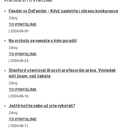
Přečtěte si TO VYMYLÍME
Fender vs DeFender - Když zaplatíte i obranu konkurence
Zdroj:
TO VYMYSLÍME
2026-06-30
Na vrcholu se nemáte s kým poradit
Zdroj:
TO VYMYSLÍME
2026-06-24
Stanford otestoval AI proti profesorům práva. Výsledek
míří jinam, než čekáte
Zdroj:
TO VYMYSLÍME
2026-06-16
Ještě hoříte nebo už jste vyhořeli?
Zdroj:
TO VYMYSLÍME
2026-06-11