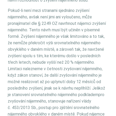
návrh rozhodnout o zvýšení nájemného soud.
Pokud-li není mezi stranami sjednáno zvýšení
nájemného, avšak není jimi ani vyloučeno, může
pronajímatel dle § 2249 OZ navrhnout nájemci zvýšení
nájemného. Tento návrh musí být učiněn v písemné
formě. Zvýšení nájemného je však limitováno a to tak,
že nemůže překročit výši srovnatelného nájemného
obvyklého v daném místě, a zároveň tak, že navržené
zvýšení spolu s tím, ke kterému došlo v posledních
třech letech, nebude vyšší než 20 % nájemného.
Limitaci nalezneme v četnosti zvyšovaní nájemného,
když zákon stanoví, že další zvyšování nájemného je
možné realizovat až po uplynutí doby 12 měsíců od
posledního zvýšení, jinak se k návrhu nepřihlíží. Jelikož
je stanovení srovnatelného nájemného podkladempro
zvyšování nájemného, stanovuje nařízení vlády
č. 453/2013 Sb., postup pro zjištění srovnatelného
nájemného obvyklého v daném místě. Pokud nájemce