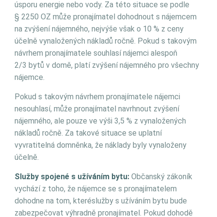
úsporu energie nebo vody. Za této situace se podle
§ 2250 OZ může pronajímatel dohodnout s nájemcem
na zvýšení nájemného, nejvýše však o 10 % z ceny
účelně vynaložených nákladů ročně. Pokud s takovým
návrhem pronajímatele souhlasí nájemci alespoň
2/3 bytů v domě, platí zvýšení nájemného pro všechny
nájemce.
Pokud s takovým návrhem pronajímatele nájemci
nesouhlasí, může pronajímatel navrhnout zvýšení
nájemného, ale pouze ve výši 3,5 % z vynaložených
nákladů ročně. Za takové situace se uplatní
vyvratitelná domněnka, že náklady byly vynaloženy
účelně.
Služby spojené s užíváním bytu:
Občanský zákoník
vychází z toho, že nájemce se s pronajímatelem
dohodne na tom, kteréslužby s užíváním bytu bude
zabezpečovat výhradně pronajímatel. Pokud dohodě