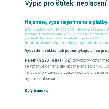
Výpis pro štítek:
neplacení
Nájemné, výše nájemného a platby
Denisa Matějková
29.5.2017
Občanské právo
,
P
Warning
: Undefined variable $outputTag in
/mnt/web-da
content/themes/vzorycz/content.php
on line
33
nájem
,
nájemné
,
nájemní smlouvy
,
neplacení nájmu
,
plat
Vysvětlení základních pojmů týkajících se pro
Nájem (§ 2201 a násl. OZ)
: závazkový vztah mez
se vztahuje ochrana dle občanského zákoníku. Jak 
takový, který zavazuje pouze osoby, které jsou 
nájemní smlouvou.
Celý článek