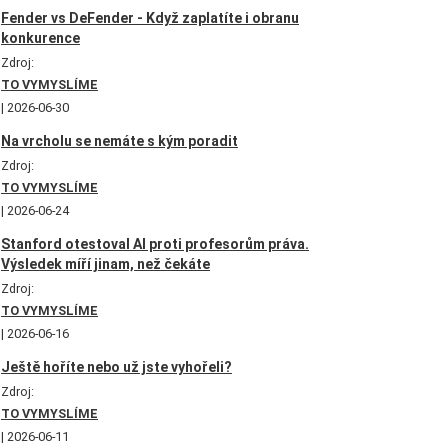
Fender vs DeFender - Když zaplatíte i obranu
konkurence
Zdroj:
TO VYMYSLÍME
2026-06-30
Na vrcholu se nemáte s kým poradit
Zdroj:
TO VYMYSLÍME
2026-06-24
Stanford otestoval AI proti profesorům práva.
Výsledek míří jinam, než čekáte
Zdroj:
TO VYMYSLÍME
2026-06-16
Ještě hoříte nebo už jste vyhořeli?
Zdroj:
TO VYMYSLÍME
2026-06-11