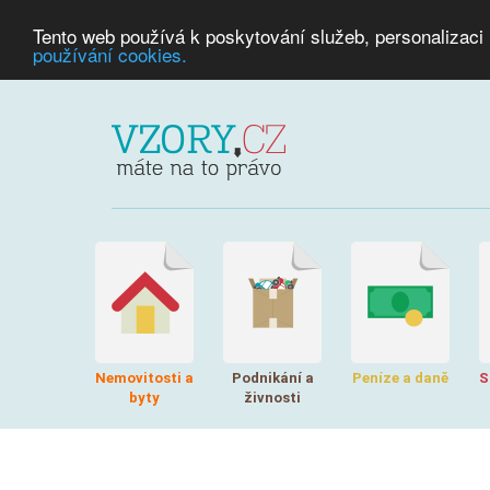
Tento web používá k poskytování služeb, personalizaci
používání cookies.
Nemovitosti a
Podnikání a
Peníze a daně
S
byty
živnosti