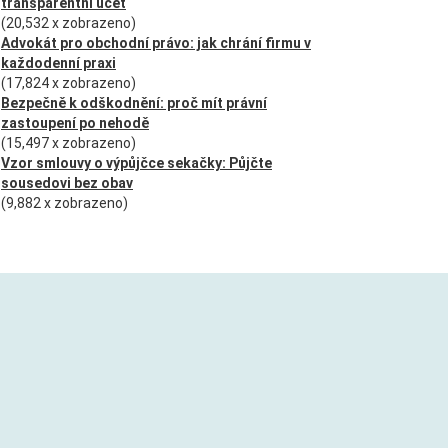
transparentní účet
(20,532 x zobrazeno)
Advokát pro obchodní právo: jak chrání firmu v
každodenní praxi
(17,824 x zobrazeno)
Bezpečně k odškodnění: proč mít právní
zastoupení po nehodě
(15,497 x zobrazeno)
Vzor smlouvy o výpůjčce sekačky: Půjčte
sousedovi bez obav
(9,882 x zobrazeno)