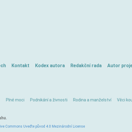
ech
Kontakt
Kodex autora
Redakční rada
Autor proj
ě
Plné moci
Podnikání a živnosti
Rodina a manželství
Věci kou
ahu.
tive Commons Uveďte původ 4.0 Mezinárodní License