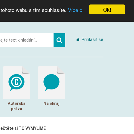
Ok!
 tohoto webu s tím souhlasíte.
Více o
Přihlásit se
Autorská
Na okraj
práva
řečtěte si TO VYMYLÍME