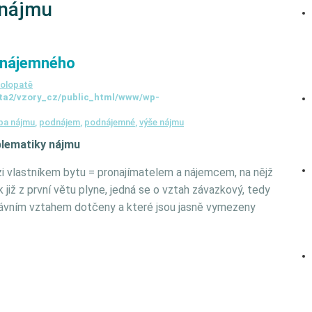
 nájmu
 nájemného
olopatě
ta2/vzory_cz/public_html/www/wp-
ba nájmu
,
podnájem
,
podnájemné
,
výše nájmu
blematiky nájmu
i vlastníkem bytu = pronajímatelem a nájemcem, na nějž
již z první větu plyne, jedná se o vztah závazkový, tedy
právním vztahem dotčeny a které jsou jasně vymezeny