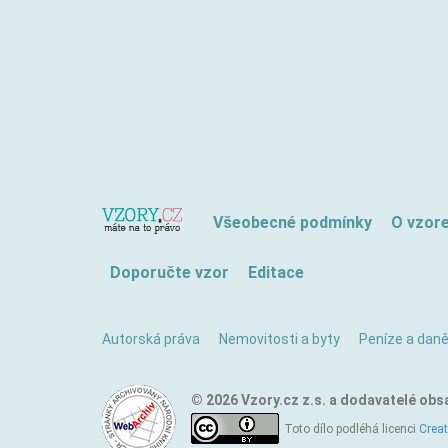
Všeobecné podmínky
O vzor
Doporučte vzor
Editace
Autorská práva
Nemovitosti a byty
Peníze a dan
© 2026 Vzory.cz z.s. a dodavatelé obs
Toto dílo podléhá licenci
Crea