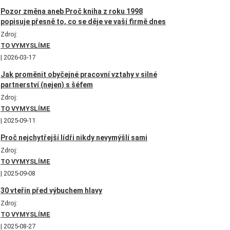
Pozor změna aneb Proč kniha z roku 1998
popisuje přesně to, co se děje ve vaší firmě dnes
Zdroj:
TO VYMYSLÍME
2026-03-17
Jak proměnit obyčejné pracovní vztahy v silné
partnerství (nejen) s šéfem
Zdroj:
TO VYMYSLÍME
2025-09-11
Proč nejchytřejší lídři nikdy nevymýšlí sami
Zdroj:
TO VYMYSLÍME
2025-09-08
30 vteřin před výbuchem hlavy
Zdroj:
TO VYMYSLÍME
2025-08-27