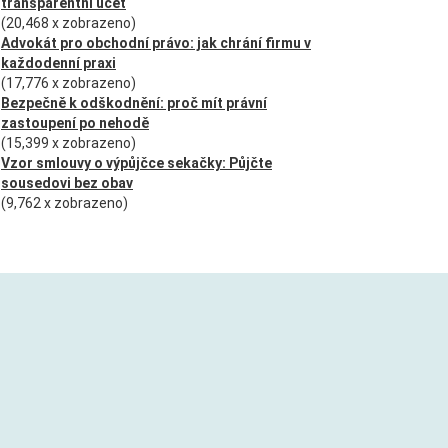
transparentní účet
(20,468 x zobrazeno)
Advokát pro obchodní právo: jak chrání firmu v
každodenní praxi
(17,776 x zobrazeno)
Bezpečně k odškodnění: proč mít právní
zastoupení po nehodě
(15,399 x zobrazeno)
Vzor smlouvy o výpůjčce sekačky: Půjčte
sousedovi bez obav
(9,762 x zobrazeno)