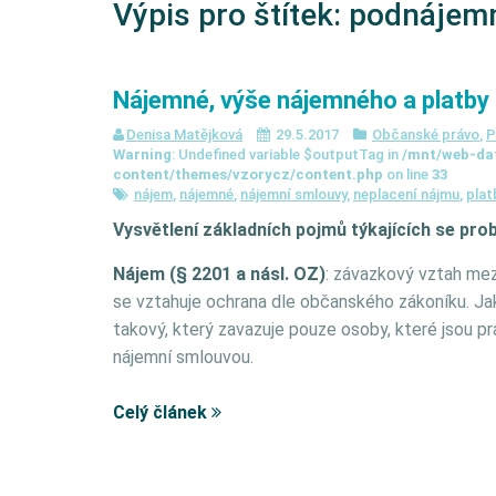
Výpis pro štítek:
podnájem
Nájemné, výše nájemného a platby
Denisa Matějková
29.5.2017
Občanské právo
,
P
Warning
: Undefined variable $outputTag in
/mnt/web-da
content/themes/vzorycz/content.php
on line
33
nájem
,
nájemné
,
nájemní smlouvy
,
neplacení nájmu
,
plat
Vysvětlení základních pojmů týkajících se pro
Nájem (§ 2201 a násl. OZ)
: závazkový vztah mez
se vztahuje ochrana dle občanského zákoníku. Jak 
takový, který zavazuje pouze osoby, které jsou 
nájemní smlouvou.
Celý článek