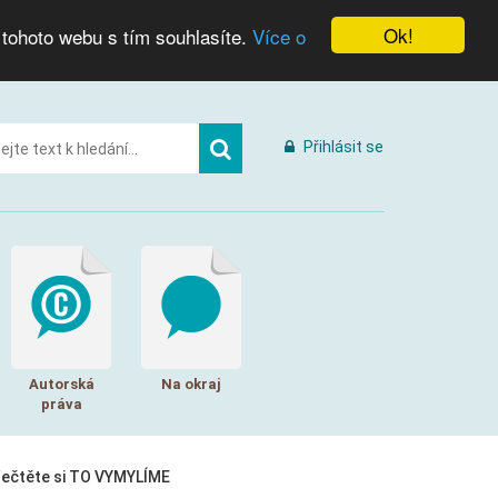
Ok!
 tohoto webu s tím souhlasíte.
Více o
Přihlásit se
Autorská
Na okraj
práva
řečtěte si TO VYMYLÍME