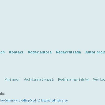
ech
Kontakt
Kodex autora
Redakční rada
Autor proj
ě
Plné moci
Podnikání a živnosti
Rodina a manželství
Věci kou
ahu.
tive Commons Uveďte původ 4.0 Mezinárodní License