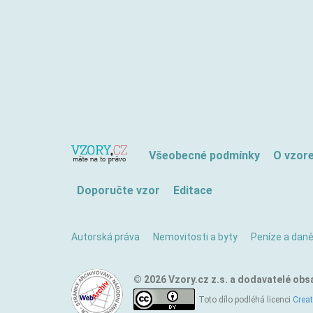
Všeobecné podmínky
O vzor
Doporučte vzor
Editace
Autorská práva
Nemovitosti a byty
Peníze a dan
© 2026 Vzory.cz z.s. a dodavatelé obs
Toto dílo podléhá licenci
Crea