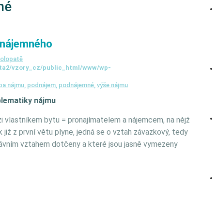
né
 nájemného
olopatě
ta2/vzory_cz/public_html/www/wp-
ba nájmu
,
podnájem
,
podnájemné
,
výše nájmu
blematiky nájmu
i vlastníkem bytu = pronajímatelem a nájemcem, na nějž
již z první větu plyne, jedná se o vztah závazkový, tedy
právním vztahem dotčeny a které jsou jasně vymezeny