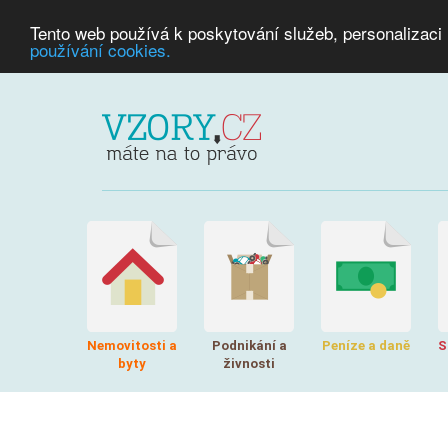
Tento web používá k poskytování služeb, personalizaci
používání cookies.
Nemovitosti a
Podnikání a
Peníze a daně
S
byty
živnosti