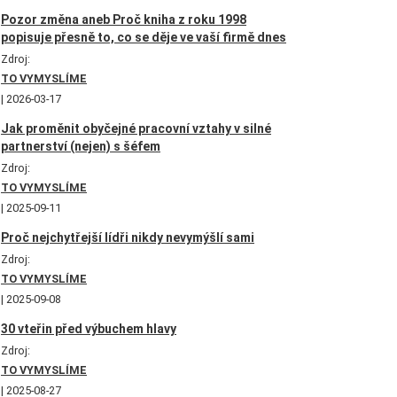
Pozor změna aneb Proč kniha z roku 1998
popisuje přesně to, co se děje ve vaší firmě dnes
Zdroj:
TO VYMYSLÍME
2026-03-17
Jak proměnit obyčejné pracovní vztahy v silné
partnerství (nejen) s šéfem
Zdroj:
TO VYMYSLÍME
2025-09-11
Proč nejchytřejší lídři nikdy nevymýšlí sami
Zdroj:
TO VYMYSLÍME
2025-09-08
30 vteřin před výbuchem hlavy
Zdroj:
TO VYMYSLÍME
2025-08-27