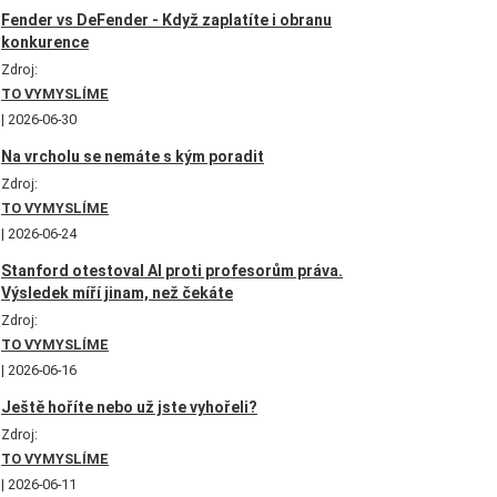
Fender vs DeFender - Když zaplatíte i obranu
konkurence
Zdroj:
TO VYMYSLÍME
2026-06-30
Na vrcholu se nemáte s kým poradit
Zdroj:
TO VYMYSLÍME
2026-06-24
Stanford otestoval AI proti profesorům práva.
Výsledek míří jinam, než čekáte
Zdroj:
TO VYMYSLÍME
2026-06-16
Ještě hoříte nebo už jste vyhořeli?
Zdroj:
TO VYMYSLÍME
2026-06-11