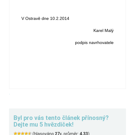
V Ostravě dne 10.2.2014
Karel Malý
podpis navrhovatele
.
Byl pro vás tento článek přínosný?
Dejte mu 5 hvězdiček!
(hlasováno
27
x, průměr:
4,33
)