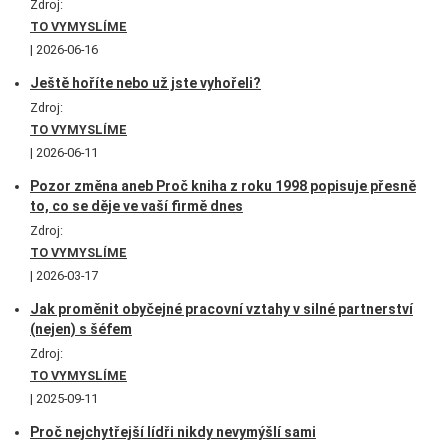
Zdroj:
TO VYMYSLÍME
2026-06-16
Ještě hoříte nebo už jste vyhořeli?
Zdroj:
TO VYMYSLÍME
2026-06-11
Pozor změna aneb Proč kniha z roku 1998 popisuje přesně
to, co se děje ve vaší firmě dnes
Zdroj:
TO VYMYSLÍME
2026-03-17
Jak proměnit obyčejné pracovní vztahy v silné partnerství
(nejen) s šéfem
Zdroj:
TO VYMYSLÍME
2025-09-11
Proč nejchytřejší lídři nikdy nevymýšlí sami