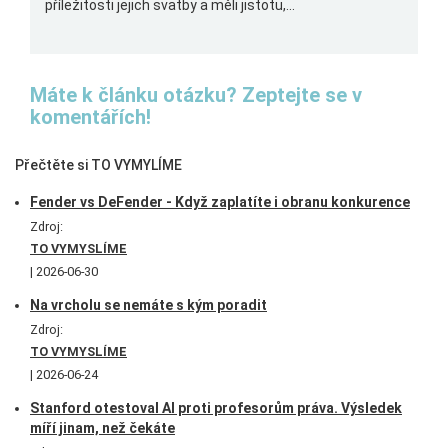
příležitosti jejich svatby a měli jistotu,...
Máte k článku otázku? Zeptejte se v
komentářích!
Přečtěte si TO VYMYLÍME
Fender vs DeFender - Když zaplatíte i obranu konkurence
Zdroj:
TO VYMYSLÍME
2026-06-30
Na vrcholu se nemáte s kým poradit
Zdroj:
TO VYMYSLÍME
2026-06-24
Stanford otestoval AI proti profesorům práva. Výsledek
míří jinam, než čekáte