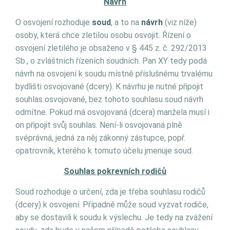
Návrh
O osvojení rozhoduje
soud
, a to na
návrh
(viz níže)
osoby, která chce zletilou osobu osvojit. Řízení o
osvojení zletilého je obsaženo v § 445 z. č. 292/2013
Sb., o zvláštních řízeních soudních. Pan XY tedy podá
návrh na osvojení k soudu místně příslušnému trvalému
bydlišti osvojované (dcery). K návrhu je nutné připojit
souhlas osvojované, bez tohoto souhlasu soud návrh
odmítne. Pokud má osvojovaná (dcera) manžela musí i
on připojit svůj souhlas. Není-li osvojovaná plně
svéprávná, jedná za něj zákonný zástupce, popř.
opatrovník, kterého k tomuto účelu jmenuje soud.
Souhlas pokrevních rodičů
Soud rozhoduje o určení, zda je třeba souhlasu rodičů
(dcery) k osvojení. Případně může soud vyzvat rodiče,
aby se dostavili k soudu k výslechu. Je tedy na zvážení