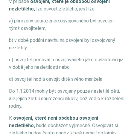
V případě
osvojení, které je obdobou osvojení
nezletilého,
lze osvojit zletilého, jestliže:
a) přirozený sourozenec osvojovaného byl osvojen
týmž osvojitelem,
b) v době podání návrhu na osvojení byl osvojovaný
nezletilý,
c) osvojitel pečoval o osvojovaného jako o vlastního již
v době jeho nezletilosti nebo
d) osvojitel hodlá osvojit dítě svého manžela
Do 1.1.2014 mohly být osvojeny pouze nezletilé děti,
ale jejich zletilí sourozenci nikoliv, což vedlo k rozdělení
rodiny.
K
osvojení, které není obdobou osvojení
nezletilého,
bude docházet výjimečně. Osvojovat si
zletilého budou často osoby, které nemají potomky,