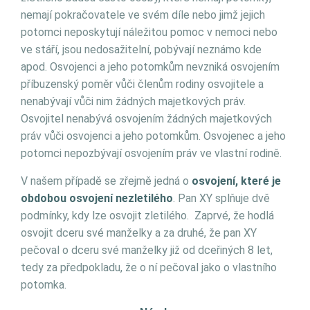
nemají pokračovatele ve svém díle nebo jimž jejich
potomci neposkytují náležitou pomoc v nemoci nebo
ve stáří, jsou nedosažitelní, pobývají neznámo kde
apod. Osvojenci a jeho potomkům nevzniká osvojením
příbuzenský poměr vůči členům rodiny osvojitele a
nenabývají vůči nim žádných majetkových práv.
Osvojitel nenabývá osvojením žádných majetkových
práv vůči osvojenci a jeho potomkům. Osvojenec a jeho
potomci nepozbývají osvojením práv ve vlastní rodině.
V našem případě se zřejmě jedná o
osvojení, které je
obdobou osvojení nezletilého
. Pan XY splňuje dvě
podmínky, kdy lze osvojit zletilého. Zaprvé, že hodlá
osvojit dceru své manželky a za druhé, že pan XY
pečoval o dceru své manželky již od dceřiných 8 let,
tedy za předpokladu, že o ní pečoval jako o vlastního
potomka.