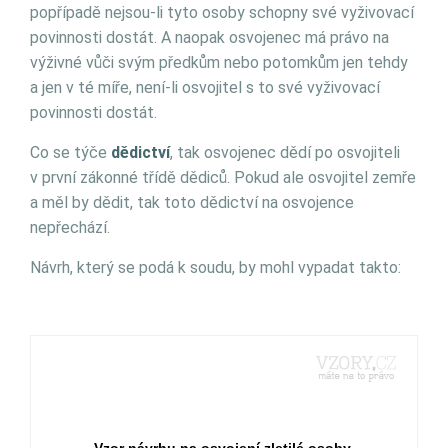
popřípadě nejsou-li tyto osoby schopny své vyživovací
povinnosti dostát. A naopak osvojenec má právo na
výživné vůči svým předkům nebo potomkům jen tehdy
a jen v té míře, není-li osvojitel s to své vyživovací
povinnosti dostát.
Co se týče
dědictví
, tak osvojenec dědí po osvojiteli
v první zákonné třídě dědiců. Pokud ale osvojitel zemře
a měl by dědit, tak toto dědictví na osvojence
nepřechází.
Návrh, který se podá k soudu, by mohl vypadat takto: