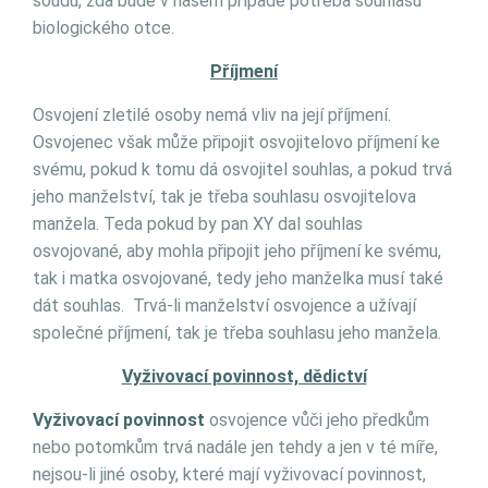
soudu, zda bude v našem případě potřeba souhlasu
biologického otce.
Příjmení
Osvojení zletilé osoby nemá vliv na její příjmení.
Osvojenec však může připojit osvojitelovo příjmení ke
svému, pokud k tomu dá osvojitel souhlas, a pokud trvá
jeho manželství, tak je třeba souhlasu osvojitelova
manžela. Teda pokud by pan XY dal souhlas
osvojované, aby mohla připojit jeho příjmení ke svému,
tak i matka osvojované, tedy jeho manželka musí také
dát souhlas. Trvá-li manželství osvojence a užívají
společné příjmení, tak je třeba souhlasu jeho manžela.
Vyživovací povinnost, dědictví
Vyživovací povinnost
osvojence vůči jeho předkům
nebo potomkům trvá nadále jen tehdy a jen v té míře,
nejsou-li jiné osoby, které mají vyživovací povinnost,