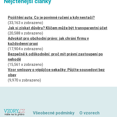
Nejčtenější články
Pojištění auta: Co je povinné ručení a kdy nestačí?
(33,163 x zobrazeno)
Jak si získat důvěru? Klíčem může být transparentní účet
(20,588 x zobrazeno)
Advokát pro obchodní právo: jak chrání firmu v
každodenní praxi
(17,904 x zobrazeno)
Bezpečně k odškodnění: proč mít právní zastoupení po
nehodě
(15,561 x zobrazeno)
Vzor smlouvy o výpůjčce sekačky: Půjčte sousedovi bez
obav
(9,970 x zobrazeno)
Všeobecné podmínky
O vzorech