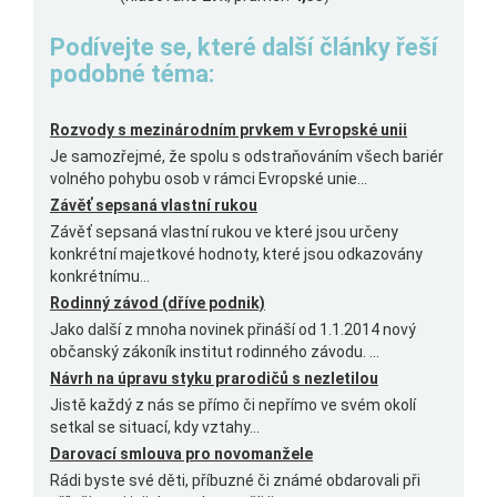
Podívejte se, které další články řeší
podobné téma:
Rozvody s mezinárodním prvkem v Evropské unii
Je samozřejmé, že spolu s odstraňováním všech bariér
volného pohybu osob v rámci Evropské unie...
Závěť sepsaná vlastní rukou
Závěť sepsaná vlastní rukou ve které jsou určeny
konkrétní majetkové hodnoty, které jsou odkazovány
konkrétnímu...
Rodinný závod (dříve podnik)
Jako další z mnoha novinek přináší od 1.1.2014 nový
občanský zákoník institut rodinného závodu. ...
Návrh na úpravu styku prarodičů s nezletilou
Jistě každý z nás se přímo či nepřímo ve svém okolí
setkal se situací, kdy vztahy...
Darovací smlouva pro novomanžele
Rádi byste své děti, příbuzné či známé obdarovali při