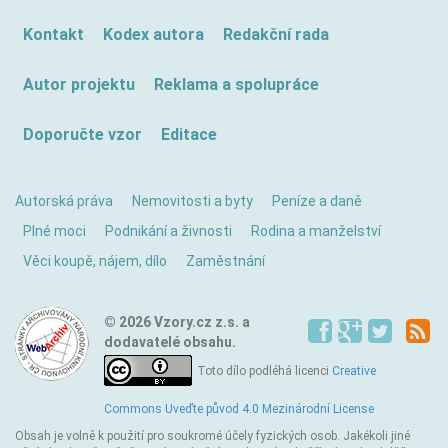
Kontakt
Kodex autora
Redakční rada
Autor projektu
Reklama a spolupráce
Doporučte vzor
Editace
Autorská práva
Nemovitosti a byty
Peníze a daně
Plné moci
Podnikání a živnosti
Rodina a manželství
Věci koupě, nájem, dílo
Zaměstnání
© 2026 Vzory.cz z.s. a
dodavatelé obsahu.
Toto dílo podléhá licenci
Creative
Commons Uveďte původ 4.0 Mezinárodní License
Obsah je volně k použití pro soukromé účely fyzických osob. Jakékoli jiné