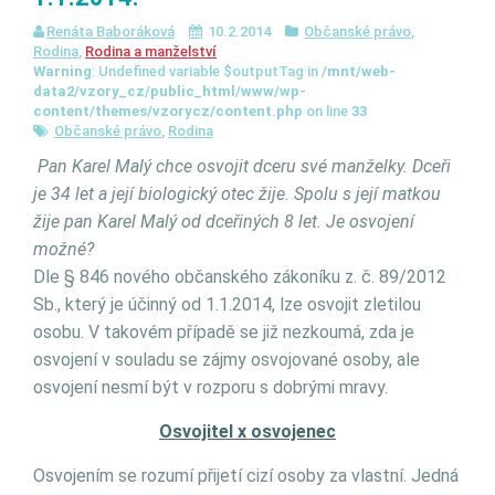
Renáta Baboráková
10.2.2014
Občanské právo
,
Rodina
,
Rodina a manželství
Warning
: Undefined variable $outputTag in
/mnt/web-
data2/vzory_cz/public_html/www/wp-
content/themes/vzorycz/content.php
on line
33
Občanské právo
,
Rodina
Pan Karel Malý chce osvojit dceru své manželky. Dceři
je 34 let a její biologický otec žije. Spolu s její matkou
žije pan Karel Malý od dceřiných 8 let. Je osvojení
možné?
Dle § 846 nového občanského zákoníku z. č. 89/2012
Sb., který je účinný od 1.1.2014, lze osvojit zletilou
osobu. V takovém případě se již nezkoumá, zda je
osvojení v souladu se zájmy osvojované osoby, ale
osvojení nesmí být v rozporu s dobrými mravy.
Osvojitel x osvojenec
Osvojením se rozumí přijetí cizí osoby za vlastní. Jedná