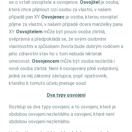
se o vztah osvojitele a osvojence.
Osvojitel
je osoba,
která chce přijmout cizí osobu za vlastní, v našem
případě pan XY.
Osvojenec
je osoba, kterou osvojitel
přijme za vlastní, v našem případě dcera manželky pana
XY.
Osvojitelem
může být pouze osoba zletilá,
svéprávná a předpokládá se, že svými osobními
vlastnostmi a způsobem života bude dobrým rodičem a
jeho zdravotní stav ho v tom nebude nikterak
omezovat.
Osvojencem
může být osoba nezletilá i
nově osoba zletilá. Není-li osvojovaný plně svéprávný,
jedná za něj zákonný zástupce, popř. opatrovník,
kterého k tomuto účelu jmenuje soud.
Dva typy osvojení
Rozlišují se dva typy osvojení, a to osvojení, které je
obdobou osvojení nezletilého a osvojení, které není
obdobou osvojení nezletilého.