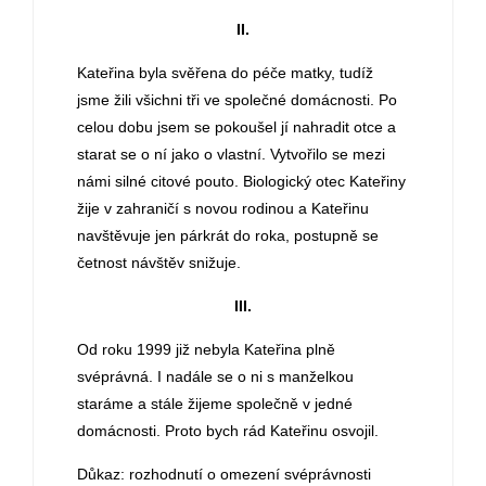
II.
Kateřina byla svěřena do péče matky, tudíž
jsme žili všichni tři ve společné domácnosti. Po
celou dobu jsem se pokoušel jí nahradit otce a
starat se o ní jako o vlastní. Vytvořilo se mezi
námi silné citové pouto. Biologický otec Kateřiny
žije v zahraničí s novou rodinou a Kateřinu
navštěvuje jen párkrát do roka, postupně se
četnost návštěv snižuje.
III.
Od roku 1999 již nebyla Kateřina plně
svéprávná. I nadále se o ni s manželkou
staráme a stále žijeme společně v jedné
domácnosti. Proto bych rád Kateřinu osvojil.
Důkaz: rozhodnutí o omezení svéprávnosti