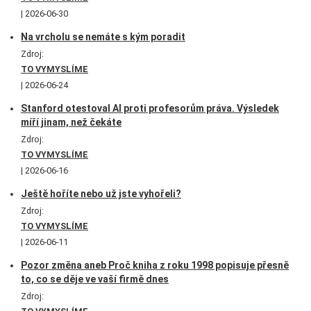
2026-06-30
Na vrcholu se nemáte s kým poradit
Zdroj:
TO VYMYSLÍME
2026-06-24
Stanford otestoval AI proti profesorům práva. Výsledek
míří jinam, než čekáte
Zdroj:
TO VYMYSLÍME
2026-06-16
Ještě hoříte nebo už jste vyhořeli?
Zdroj:
TO VYMYSLÍME
2026-06-11
Pozor změna aneb Proč kniha z roku 1998 popisuje přesně
to, co se děje ve vaší firmě dnes
Zdroj: