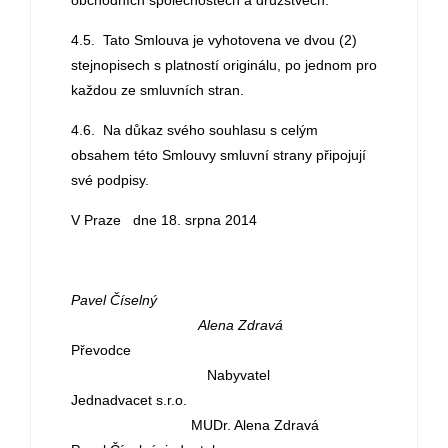
obchodních společnostech a družstvech.
4.5. Tato Smlouva je vyhotovena ve dvou (2)
stejnopisech s platností originálu, po jednom pro
každou ze smluvních stran.
4.6. Na důkaz svého souhlasu s celým
obsahem této Smlouvy smluvní strany připojují
své podpisy.
V Praze dne 18. srpna 2014
Pavel Číselný
Alena Zdravá
Převodce
Nabyvatel
Jednadvacet s.r.o.
MUDr. Alena Zdravá