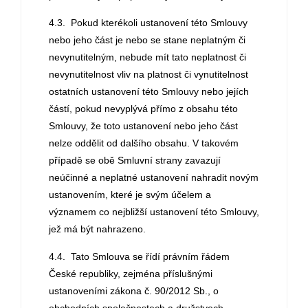
4.3. Pokud kterékoli ustanovení této Smlouvy
nebo jeho část je nebo se stane neplatným či
nevynutitelným, nebude mít tato neplatnost či
nevynutitelnost vliv na platnost či vynutitelnost
ostatních ustanovení této Smlouvy nebo jejích
částí, pokud nevyplývá přímo z obsahu této
Smlouvy, že toto ustanovení nebo jeho část
nelze oddělit od dalšího obsahu. V takovém
případě se obě Smluvní strany zavazují
neúčinné a neplatné ustanovení nahradit novým
ustanovením, které je svým účelem a
významem co nejbližší ustanovení této Smlouvy,
jež má být nahrazeno.
4.4. Tato Smlouva se řídí právním řádem
České republiky, zejména příslušnými
ustanoveními zákona č. 90/2012 Sb., o