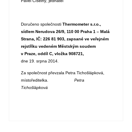
Pavel Číselný, jednatel
Doručeno společnosti
Thermometer s.r.o.,
sídlem Nerudova 26/9, 110 00 Praha 1 – Malá
Strana, IČ: 226 81 903, zapsané ve veřejném
rejstříku vedeném Městským soudem
v Praze, oddíl C, vložka 908721
,
dne 19. srpna 2014.
Za společnost převzala Petra Tichošlápková,
místoředitelka.
Petra
Tichošlápková