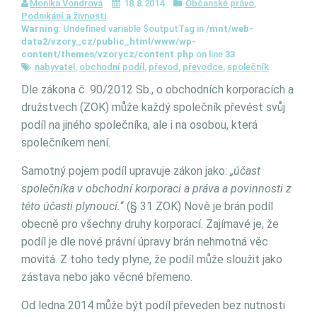
Monika Vondrová
18.8.2014
Občanské právo
,
Podnikání a živnosti
Warning
: Undefined variable $outputTag in
/mnt/web-
data2/vzory_cz/public_html/www/wp-
content/themes/vzorycz/content.php
on line
33
nabyvatel
,
obchodní podíl
,
převod
,
převodce
,
společník
Dle zákona č. 90/2012 Sb., o obchodních korporacích a
družstvech (ZOK) může každý společník převést svůj
podíl na jiného společníka, ale i na osobou, která
společníkem není.
Samotný pojem podíl upravuje zákon jako:
„účast
společníka v obchodní korporaci a práva a povinnosti z
této účasti plynoucí.
“ (§ 31 ZOK) Nově je brán podíl
obecně pro všechny druhy korporací. Zajímavé je, že
podíl je dle nové právní úpravy brán nehmotná věc
movitá. Z toho tedy plyne, že podíl může sloužit jako
zástava nebo jako věcné břemeno.
Od ledna 2014 může být podíl převeden bez nutnosti