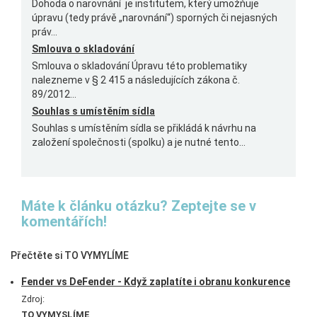
Dohoda o narovnání je institutem, který umožňuje
úpravu (tedy právě „narovnání“) sporných či nejasných
práv...
Smlouva o skladování
Smlouva o skladování Úpravu této problematiky
nalezneme v § 2 415 a následujících zákona č.
89/2012...
Souhlas s umístěním sídla
Souhlas s umístěním sídla se přikládá k návrhu na
založení společnosti (spolku) a je nutné tento...
Máte k článku otázku? Zeptejte se v
komentářích!
Přečtěte si TO VYMYLÍME
Fender vs DeFender - Když zaplatíte i obranu konkurence
Zdroj:
TO VYMYSLÍME