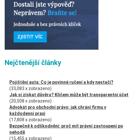
Nejčtenější články
Pojištění auta: Co je povinné ručení a kdy nestačí?
(33,083 x zobrazeno)
Jak si získat důvěru? Klíčem může být transparentní účet
(20,508 x zobrazeno)
Advokát pro obchodní právo: jak chrání firmu v
každodenní praxi
(17,808 x zobrazeno)
Bezpečně k odškodnění: proč mít právní zastoupení po
nehodě
(15,455 x zobrazeno)