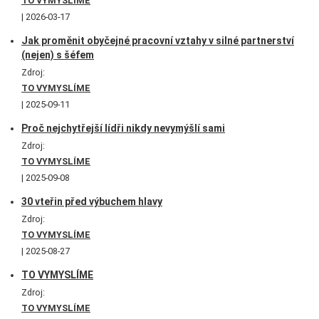
TO VYMYSLÍME
2026-03-17
Jak proměnit obyčejné pracovní vztahy v silné partnerství
(nejen) s šéfem
Zdroj:
TO VYMYSLÍME
2025-09-11
Proč nejchytřejší lídři nikdy nevymýšlí sami
Zdroj:
TO VYMYSLÍME
2025-09-08
30 vteřin před výbuchem hlavy
Zdroj:
TO VYMYSLÍME
2025-08-27
TO VYMYSLÍME
Zdroj:
TO VYMYSLÍME