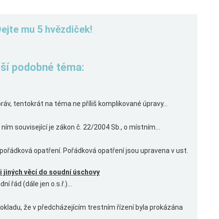
Dejte mu 5 hvězdiček!
řeší podobné téma:
áv, tentokrát na téma ne příliš komplikované úpravy...
ím související je zákon č. 22/2004 Sb., o místním...
 pořádková opatření. Pořádková opatření jsou upravena v ust.
i jiných věcí do soudní úschovy
řád (dále jen o.s.ř.)...
okladu, že v předcházejícím trestním řízení byla prokázána