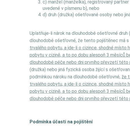
c) manžel (manželka), registrovaný partner
uvedené v písmenu b), nebo
d) druh (družka) ošetřované osoby nebo jin
Uplatňuje-li nárok na dlouhodobé ošetřovné druh (
dlouhodobé ošetřovné, že tento pojištěnec má 
trvalého pobytu, a jde-li o cizince, shodné mís
pobytu v cizině, a to po dobu alespoň 3 měsíců b
dlouhodobé péče nebo dni prvního převzetí této
(družka) nebo jiná fyzická osoba žijící s ošetřo
podmínkou nároku na dlouhodobé ošetřovné,
že 
trvalého pobytu, a jde-li o cizince, shodné mís
pobytu v cizině, a to po dobu alespoň 3 měsíců b
dlouhodobé péče nebo dni prvního převzetí této
Podmínka účasti na pojištění