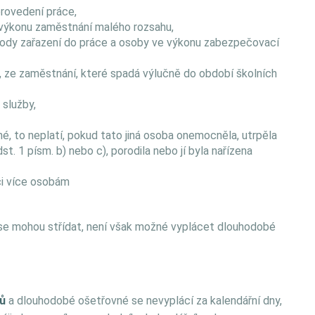
provedení práce,
 výkonu zaměstnání malého rozsahu,
body zařazení do práce a osoby ve výkonu zabezpečovací
ty, ze zaměstnání, které spadá výlučně do období školních
 služby,
, to neplatí, pokud tato jiná osoba onemocněla, utrpěla
st. 1 písm. b) nebo c), porodila nebo jí byla nařízena
či více osobám
í se mohou střídat, není však možné vyplácet dlouhodobé
nů
a dlouhodobé ošetřovné se nevyplácí za kalendářní dny,