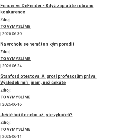
Fender vs DeFender - Když zaplatíte i obranu
konkurence
Zdroj:
TO VYMYSLÍME
2026-06-30
Na vrcholu se nemáte s kým poradit
Zdroj:
TO VYMYSLÍME
2026-06-24
Stanford otestoval AI proti profesorům práva.
Výsledek míří jinam, než čekáte
Zdroj:
TO VYMYSLÍME
2026-06-16
Ještě hoříte nebo už jste vyhořeli?
Zdroj:
TO VYMYSLÍME
2026-06-11