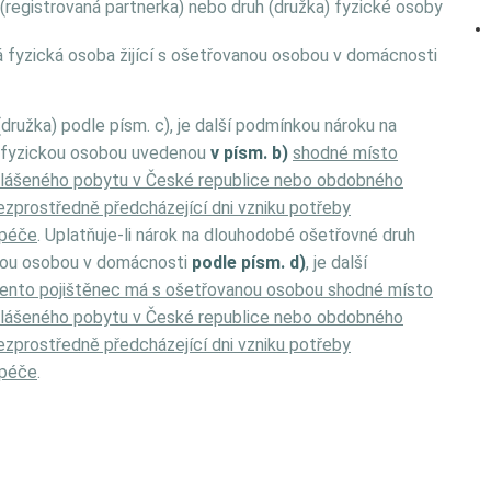
 (registrovaná partnerka) nebo druh (družka) fyzické osoby
á fyzická osoba žijící s ošetřovanou osobou v domácnosti
družka) podle písm. c), je další podmínkou nároku na
s fyzickou osobou uvedenou
v písm. b)
shodné místo
to hlášeného pobytu v České republice nebo obdobného
ezprostředně předcházející dni vzniku potřeby
 péče
. Uplatňuje-li nárok na dlouhodobé ošetřovné druh
vanou osobou v domácnosti
podle písm. d)
, je další
tento pojištěnec má s ošetřovanou osobou shodné místo
to hlášeného pobytu v České republice nebo obdobného
ezprostředně předcházející dni vzniku potřeby
 péče
.