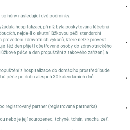
u splněny následující dvě podmínky:
yžádala hospitalizaci, při níž byla poskytována léčebná
oucích, nejde-li o akutní lůžkovou péči standardní
provedení zdravotních výkonů, které nelze provést
uje též den přijetí ošetřované osoby do zdravotnického
lůžkové péče a den propuštění z takového zařízení, a
 propuštění z hospitalizace do domácího prostředí bude
bé péče po dobu alespoň 30 kalendářních dnů.
o registrovaný partner (registrovaná partnerka)
ou nebo je její sourozenec, tchyně, tchán, snacha, zeť,