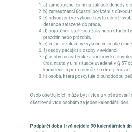
a) zaměstnanci činní na základě dohody o 
b) zaměstnanci účastní pojištění z důvodu
c) odsouzení ve výkonu trestu odnětí svo
detence zařazené do práce,
d) pojištěnci, kteří jsou žáky nebo studen
prázdnin nebo prázdnin,
e) vojáci v záloze ve výkonu vojenské činné
f) osoby pečující a osoby v evidenci.
g) osoby na mateřské a rodičovské dovolené
úraz, nastaly u ní situace uvedené v § 57 od
karanténa, a proto nemůže o dítě pečovat.
h) osoba, která poskytuje dlouhodobou pé
Osob ošetřujících může být i více a v ošetřován
ošetřovné více osobám za jeden kalendářní den.
Podpůrčí doba trvá nejdéle 90 kalendářních d