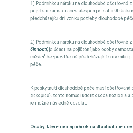
1) Podmínkou nároku na dlouhodobé ošetřovné z p
pojištění zaměstnance alespoň
po dobu 90 kalen
předcházející dni vzniku potřeby dlouhodobé péč
2) Podmínkou nároku na dlouhodobé ošetřovné z p
činností
, je účast na pojištění jako osoby samos
měsíců bezprostředně předcházející dni vzniku p
péče
.
K poskytnutí dlouhodobé péče musí ošetřovaná
tiskopise), tento nemusí udělit osoba nezletilá a
je možné následně odvolat.
Osoby, které nemají nárok na dlouhodobé oše