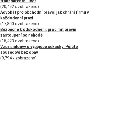
transparentní účet
(20,492 x zobrazeno)
Advokát pro obchodní právo: jak chrání firmu v
každodenní praxi
(17,800 x zobrazeno)
Bezpečně k odškodnění: proč mít právní
zastoupení po nehodě
(15,423 x zobrazeno)
Vzor smlouvy o výpůjčce sekačky: Půjčte
sousedovi bez obav
(9,794 x zobrazeno)