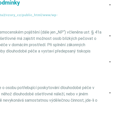
podmínky
ta2/vzory_cz/public_html/www/wp-
nemocenském pojištění (dále jen „NP“) včleněna ust. § 41a
etřovné má zajistit možnost osob blízkých pečovat o
éče v domácím prostředí. Při splnění zákonných
eby dlouhodobé péče a vystaví předepsaný tiskopis
e o osobu potřebující poskytování dlouhodobé péče v
 něhož dlouhodobé ošetřovné náleží, nebo v jiném
ně nevykonává samostatnou výdělečnou činnost, jde-li o