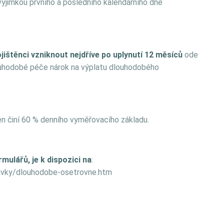
 výjimkou prvního a posledního kalendářního dne
ištěnci vzniknout nejdříve po uplynutí 12 měsíců
ode
louhodobé péče nárok na výplatu dlouhodobého
n činí 60 % denního vyměřovacího základu.
mulářů, je k dispozici na
:
avky/dlouhodobe-osetrovne.htm