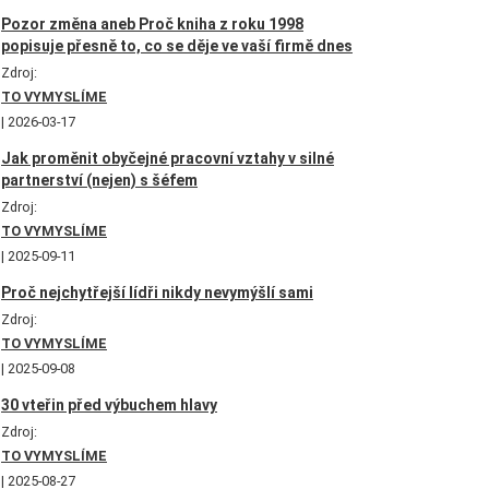
Pozor změna aneb Proč kniha z roku 1998
popisuje přesně to, co se děje ve vaší firmě dnes
Zdroj:
TO VYMYSLÍME
2026-03-17
Jak proměnit obyčejné pracovní vztahy v silné
partnerství (nejen) s šéfem
Zdroj:
TO VYMYSLÍME
2025-09-11
Proč nejchytřejší lídři nikdy nevymýšlí sami
Zdroj:
TO VYMYSLÍME
2025-09-08
30 vteřin před výbuchem hlavy
Zdroj:
TO VYMYSLÍME
2025-08-27