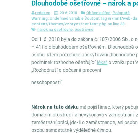
Dlouhodobé ošetřovné – nárok a 
redakce
20.6.2018
Občan a úřad
,
Polopatě
Warning
: Undefined variable $outputTag in
/mnt/web-da
content/themes/vzorycz/content.php
on line
33
nárok na ošetřovné
,
ošetřovné
Od 1. 6. 2018 byla do zákona č. 187/2006 Sb., o 
– 41f o dlouhodobém ošetřovném. Dlouhodobé oš
osobu, která potřebuje poskytování dlouhodobé p
podmínek rozhodne ošetřující
lékař
o vzniku potř
„Rozhodnutí o dočasné pracovní
neschopnosti“.
Nárok na tuto dávku
má pojištěnec, který pečuj
domácím prostředí, a nevykonává v zaměstnání, z
zaměstnání práci, jde-li o zaměstnance, ani osob
osobu samostatně výdělečně činnou.