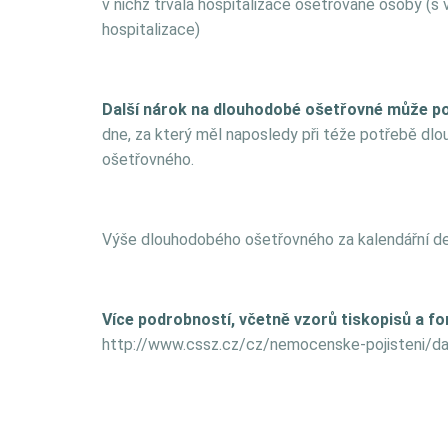
v nichž trvala hospitalizace ošetřované osoby (s
hospitalizace)
Další nárok na dlouhodobé ošetřovné může poj
dne, za který měl naposledy při téže potřebě d
ošetřovného.
Výše dlouhodobého ošetřovného za kalendářní de
Více podrobností, včetně vzorů tiskopisů a for
http://www.cssz.cz/cz/nemocenske-pojisteni/d