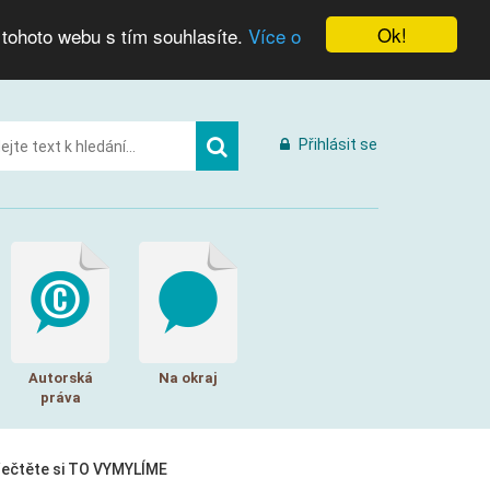
Ok!
 tohoto webu s tím souhlasíte.
Více o
Přihlásit se
Autorská
Na okraj
práva
řečtěte si TO VYMYLÍME