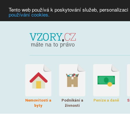
Tento web používá k poskytování služeb, personalizaci
používání cookies.
Nemovitosti a
Podnikání a
Peníze a daně
S
byty
živnosti