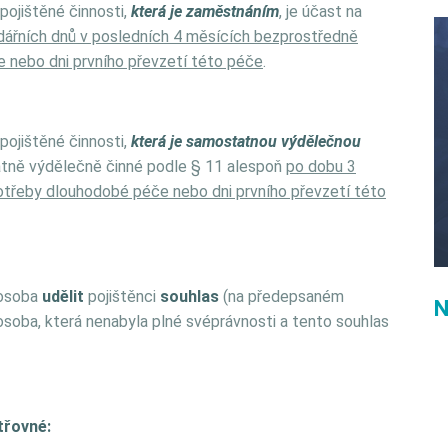
ojištěné činnosti,
která je zaměstnáním
, je účast na
dářních dnů v posledních 4 měsících bezprostředně
e nebo dni prvního převzetí této péče
.
ojištěné činnosti,
která je samostatnou výdělečnou
tatně výdělečně činné podle § 11 alespoň
po dobu 3
otřeby dlouhodobé péče nebo dni prvního převzetí této
 osoba
udělit
pojištěnci
souhlas
(na předepsaném
N
 osoba, která nenabyla plné svéprávnosti a tento souhlas
třovné: