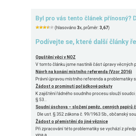
Byl pro vás tento článek přínosný? 
(hlasováno
3
x, průměr:
3,67
)
Podívejte se, které další články 
Opuštění věci v NOZ
V tomto článku jsme nastínili část úpravy věcných pr
Návrh na konání místního referenda (Vzor 2016)
Právní úpravou místního referenda a problematiky s n
Žádost o prominutí pořádkové pokuty
K zajištění řádného soudního procesu slouží soudci
§ 53...
Soudní úschova – složení peněz, cenných papírů č
Dle ust. § 352 zákona č. 99/1963 Sb., občanský soudní 
Žádost o přemístění do jiné věznice
Při zpracování této problematiky se vychází z předp
vina a...