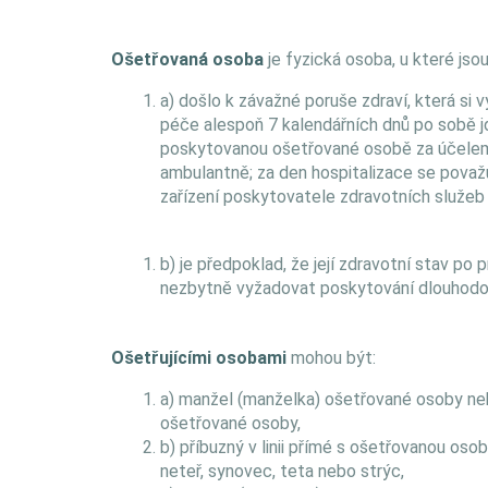
Ošetřovaná osoba
je fyzická osoba, u které jso
a) došlo k závažné poruše zdraví, která si v
péče alespoň 7 kalendářních dnů po sobě jd
poskytovanou ošetřované osobě za účelem 
ambulantně; za den hospitalizace se považ
zařízení poskytovatele zdravotních služeb 
b) je předpoklad, že její zdravotní stav po
nezbytně vyžadovat poskytování dlouhodo
Ošetřujícími osobami
mohou být:
a) manžel (manželka) ošetřované osoby neb
ošetřované osoby,
b) příbuzný v linii přímé s ošetřovanou osob
neteř, synovec, teta nebo strýc,