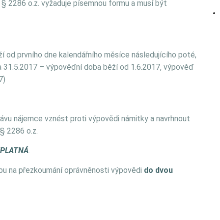
. § 2286 o.z. vyžaduje písemnou formu a musí být
ěží od prvního dne kalendářního měsíce následujícího poté,
a 31.5.2017 – výpověďní doba běží od 1.6.2017, výpověď
7)
ávu nájemce vznést proti výpovědi námitky a navrhnout
§ 2286 o.z.
NEPLATNÁ
.
obu na přezkoumání oprávněnosti výpovědi
do dvou