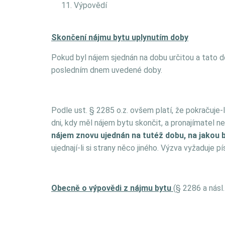
Výpovědí
Skončení nájmu bytu uplynutím doby
Pokud byl nájem sjednán na dobu určitou a tato d
posledním dnem uvedené doby.
Podle ust. § 2285 o.z. ovšem platí, že pokračuje-
dni, kdy měl nájem bytu skončit, a pronajímatel n
nájem znovu ujednán na tutéž dobu, na jakou b
ujednají-li si strany něco jiného. Výzva vyžaduje 
Obecně o výpovědi z nájmu bytu
(§ 2286 a násl. 