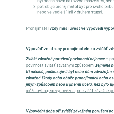
byl podán návrh na rozvod manželství, nebo
potřebuje pronajímatel byt pro svého příbu
nebo ve vedlejší linii v druhém stupni.
Pronajímatel
vždy musí uvést ve výpovědi výpo
Výpověď ze strany pronajímatele za zvlášť z
Zvlášť závažné porušení povinností nájemce
– pod
povinnost zvlášť závažným způsobem,
zejména ne
tří měsíců, poškozuje-li byt nebo dům závažným 
závažné škody nebo obtíže pronajímateli nebo os
jiným způsobem nebo k jinému účelu, než bylo u
může být nájem vypovězen pro zvlášť závažné por
Výpovědní doba při zvlášť závažném porušení po