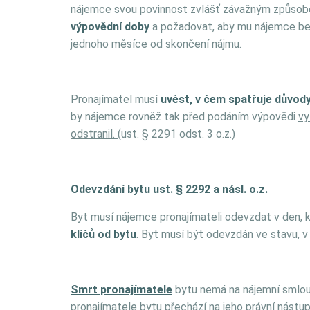
nájemce svou povinnost zvlášť závažným způsob
výpovědní doby
a požadovat, aby mu nájemce bez
jednoho měsíce od skončení nájmu.
Pronajímatel musí
uvést, v čem spatřuje důvod
by nájemce rovněž tak před podáním výpovědi
vy
odstranil.
(ust. § 2291 odst. 3 o.z.)
Odevzdání bytu ust. § 2292 a násl. o.z.
Byt musí nájemce pronajímateli odevzdat v den, 
klíčů od bytu
. Byt musí být odevzdán ve stavu, v
Smrt pronajímatele
bytu nemá na nájemní smlouvu
pronajímatele bytu přechází na jeho právní nástup