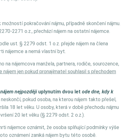
 možností pokračování nájmu, případně skončení nájmu.
2270-2271 o.z., přechází nájem na ostatní nájemce.
dle ust. § 2279 odst. 1 o.z. přejde nájem na člena
rti nájemce a nemá vlastní byt.
ho na nájemcova manžela, partnera, rodiče, sourozence,
de nájem jen pokud pronajímatel souhlasil s přechodem
 nájem nejpozději
uplynutím dvou let
ode dne, kdy k
neskončí, pokud osoba, na kterou nájem takto přešel,
šila 18 let věku. U osoby, která v době přechodu nájmu
ršení 20 let věku (§ 2279 odst. 2 o.z.).
rti nájemce oznámit, že osoba splňující podmínky výše
oto oznámení zaniká nájem bytu této osobě.