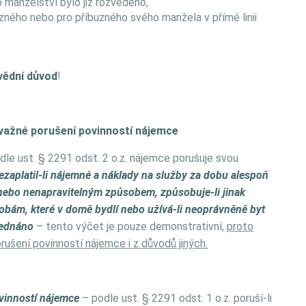
 manželství bylo již rozvedeno,
zného nebo pro příbuzného svého manžela v přímé linii
vědní důvod
!
ávažné porušení povinností nájemce
le ust. § 2291 odst. 2 o.z. nájemce porušuje svou
zaplatil-li nájemné a náklady na služby za dobu alespoň
nebo nenapravitelným způsobem, způsobuje-li jinak
obám, které v domě bydlí nebo užívá-li neoprávněně byt
jednáno
– tento výčet je pouze demonstrativní,
proto
ušení povinností nájemce i z důvodů jiných.
vinností nájemce
– podle ust. § 2291 odst. 1 o.z. poruší-li