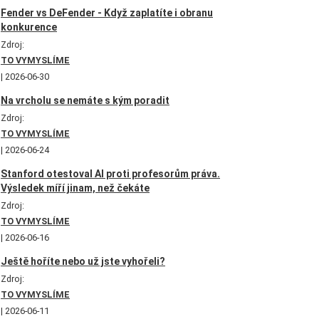
Fender vs DeFender - Když zaplatíte i obranu
konkurence
Zdroj:
TO VYMYSLÍME
2026-06-30
Na vrcholu se nemáte s kým poradit
Zdroj:
TO VYMYSLÍME
2026-06-24
Stanford otestoval AI proti profesorům práva.
Výsledek míří jinam, než čekáte
Zdroj:
TO VYMYSLÍME
2026-06-16
Ještě hoříte nebo už jste vyhořeli?
Zdroj:
TO VYMYSLÍME
2026-06-11