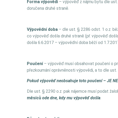
Forma výpovědi
– výpověď z nájmu bytu dle ust
doručena druhé straně.
Výpovědní doba
– dle ust. § 2286 odst. 1 o.z. b
co výpověď došla druhé straně (př. výpověď došl
došla 6.6.2017 – výpověďní doba běží od 1.7.201
Poučení
– výpověď musí obsahovat poučení o pr
přezkoumání oprávněnosti výpovědi, a to dle ust. 
Pokud výpověď neobsahuje toto poučení – JE 
Dle ust. § 2290 o.z. pak nájemce musí podat žal
měsíců
ode dne, kdy mu výpověď došla
.