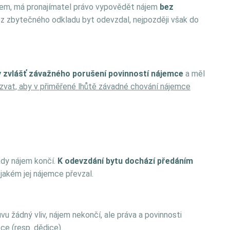
em, má pronajímatel právo vypovědět nájem
bez
 zbytečného odkladu byt odevzdal, nejpozději však do
y zvlášť závažného porušení povinností nájemce
a měl
zvat, aby v přiměřené lhůtě závadné chování nájemce
kdy nájem končí.
K odevzdání bytu dochází předáním
 jakém jej nájemce převzal.
 žádný vliv, nájem nekončí, ale práva a povinnosti
ce (resp. dědice).