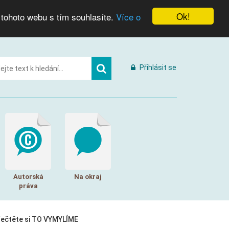
Ok!
 tohoto webu s tím souhlasíte.
Více o
Přihlásit se
Autorská
Na okraj
práva
řečtěte si TO VYMYLÍME