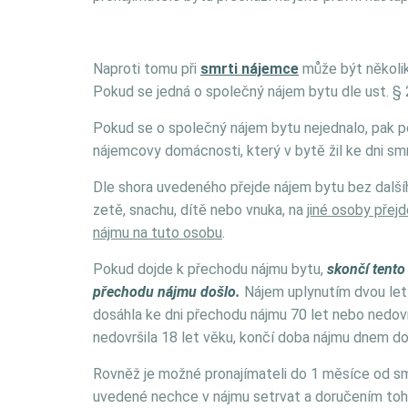
Naproti tomu při
smrti nájemce
může být několik
Pokud se jedná o společný nájem bytu dle ust. § 
Pokud se o společný nájem bytu nejednalo, pak po
nájemcovy domácnosti, který v bytě žil ke dni sm
Dle shora uvedeného přejde nájem bytu bez další
zetě, snachu, dítě nebo vnuka, na
jiné osoby přej
nájmu na tuto osobu
.
Pokud dojde k přechodu nájmu bytu,
skončí tento
přechodu nájmu došlo.
Nájem uplynutím dvou let 
dosáhla ke dni přechodu nájmu 70 let nebo nedovr
nedovršila 18 let věku, končí doba nájmu dnem dov
Rovněž je možné pronajímateli do 1 měsíce od sm
uvedené nechce v nájmu setrvat a doručením toh