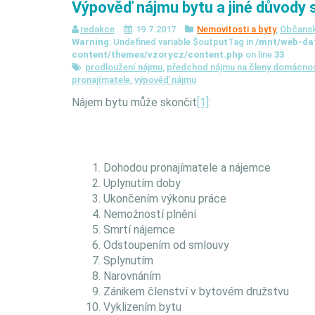
Výpověď nájmu bytu a jiné důvody 
redakce
19.7.2017
Nemovitosti a byty
,
Občansk
Warning
: Undefined variable $outputTag in
/mnt/web-da
content/themes/vzorycz/content.php
on line
33
prodloužení nájmu
,
předchod nájmu na členy domácnos
pronajímatele
,
výpověď nájmu
Nájem bytu může skončit
[1]
:
Dohodou pronajímatele a nájemce
Uplynutím doby
Ukončením výkonu práce
Nemožností plnění
Smrtí nájemce
Odstoupením od smlouvy
Splynutím
Narovnáním
Zánikem členství v bytovém družstvu
Vyklizením bytu