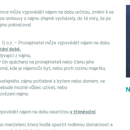
jemce může vypovědět nájem na dobu určitou, změní-li se
u ze smlouvy o nájmu zřejmě vycházely, do té míry, že po
jmu pokračoval.
. 1) o.z. – Pronajímatel může vypovědět nájem na dobu
ědní době,
ývající z nájmu,
 čin spáchaný na pronajímateli nebo členu jeho
mě, kde je nájemcův byt, nebo proti cizímu majetku,
du veřejného zájmu potřebné s bytem nebo domem, ve
t nebude možné vůbec užívat, nebo
N
povězení nájmu.
vypovědět nájem na dobu neurčitou
v tříměsíční
ho manželem, který hodlá opustit rodinnou domácnost a