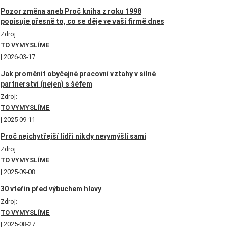
Pozor změna aneb Proč kniha z roku 1998
popisuje přesně to, co se děje ve vaší firmě dnes
Zdroj:
TO VYMYSLÍME
2026-03-17
Jak proměnit obyčejné pracovní vztahy v silné
partnerství (nejen) s šéfem
Zdroj:
TO VYMYSLÍME
2025-09-11
Proč nejchytřejší lídři nikdy nevymýšlí sami
Zdroj:
TO VYMYSLÍME
2025-09-08
30 vteřin před výbuchem hlavy
Zdroj:
TO VYMYSLÍME
2025-08-27