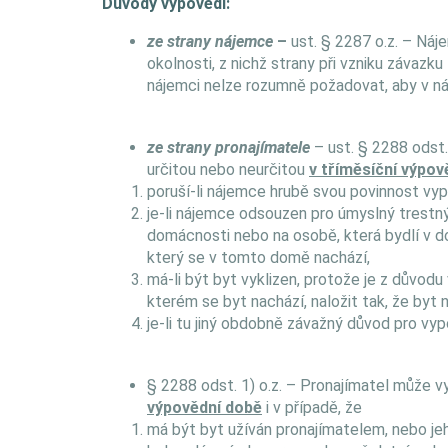
Důvody výpovědi:
ze strany nájemce
–
ust. § 2287 o.z. – Ná
okolnosti, z nichž strany při vzniku závazk
nájemci nelze rozumně požadovat, aby v ná
ze strany pronajímatele
– ust. § 2288 odst
určitou nebo neurčitou
v tříměsíční výpov
poruší-li nájemce hrubě svou povinnost vypl
je-li nájemce odsouzen pro úmyslný trestný
domácnosti nebo na osobě, která bydlí v do
který se v tomto domě nachází,
má-li být byt vyklizen, protože je z důvo
kterém se byt nachází, naložit tak, že by
je-li tu jiný obdobně závažný důvod pro vy
§ 2288 odst. 1) o.z. – Pronajímatel může 
výpovědní době
i v případě, že
má být byt užíván pronajímatelem, nebo je