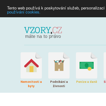
Tento web používá k poskytování služeb, personalizaci
používání cookies.
Nemovitosti a
Podnikání a
Peníze a daně
S
byty
živnosti