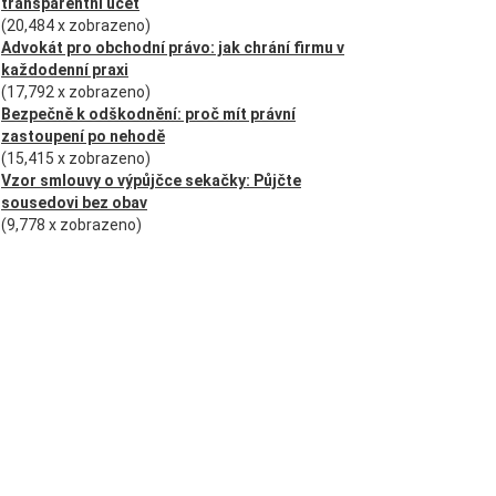
transparentní účet
(20,484 x zobrazeno)
Advokát pro obchodní právo: jak chrání firmu v
každodenní praxi
(17,792 x zobrazeno)
Bezpečně k odškodnění: proč mít právní
zastoupení po nehodě
(15,415 x zobrazeno)
Vzor smlouvy o výpůjčce sekačky: Půjčte
sousedovi bez obav
(9,778 x zobrazeno)