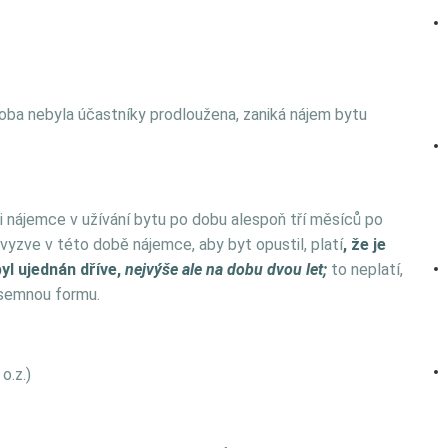
oba nebyla účastníky prodloužena, zaniká nájem bytu
li nájemce v užívání bytu po dobu alespoň tří měsíců po
evyzve v této době nájemce, aby byt opustil, platí
, že je
yl ujednán dříve,
nejvýše ale na dobu dvou let;
to neplatí,
písemnou formu.
o.z.)