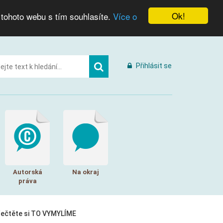
Ok!
 tohoto webu s tím souhlasíte.
Více o
Přihlásit se
Autorská
Na okraj
práva
řečtěte si TO VYMYLÍME