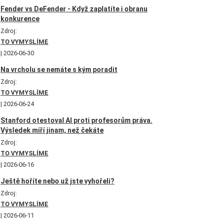
Fender vs DeFender - Když zaplatíte i obranu
konkurence
Zdroj:
TO VYMYSLÍME
2026-06-30
Na vrcholu se nemáte s kým poradit
Zdroj:
TO VYMYSLÍME
2026-06-24
Stanford otestoval AI proti profesorům práva.
Výsledek míří jinam, než čekáte
Zdroj:
TO VYMYSLÍME
2026-06-16
Ještě hoříte nebo už jste vyhořeli?
Zdroj:
TO VYMYSLÍME
2026-06-11