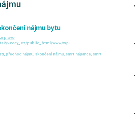
nájmu
skončení nájmu bytu
é právo
ta2/vzory_cz/public_html/www/wp-
ti
,
přechod nájmu
,
skončení nájmu
,
smrt nájemce
,
smrt