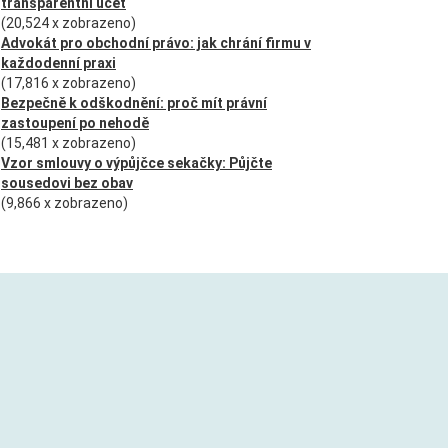
transparentní účet
(20,524 x zobrazeno)
Advokát pro obchodní právo: jak chrání firmu v
každodenní praxi
(17,816 x zobrazeno)
Bezpečně k odškodnění: proč mít právní
zastoupení po nehodě
(15,481 x zobrazeno)
Vzor smlouvy o výpůjčce sekačky: Půjčte
sousedovi bez obav
(9,866 x zobrazeno)