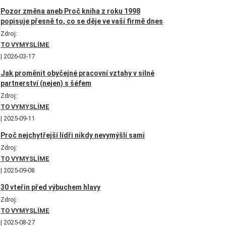
Pozor změna aneb Proč kniha z roku 1998
popisuje přesně to, co se děje ve vaší firmě dnes
Zdroj:
TO VYMYSLÍME
2026-03-17
Jak proměnit obyčejné pracovní vztahy v silné
partnerství (nejen) s šéfem
Zdroj:
TO VYMYSLÍME
2025-09-11
Proč nejchytřejší lídři nikdy nevymýšlí sami
Zdroj:
TO VYMYSLÍME
2025-09-08
30 vteřin před výbuchem hlavy
Zdroj:
TO VYMYSLÍME
2025-08-27