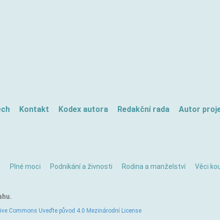
ech
Kontakt
Kodex autora
Redakční rada
Autor proj
ě
Plné moci
Podnikání a živnosti
Rodina a manželství
Věci kou
ahu.
tive Commons Uveďte původ 4.0 Mezinárodní License