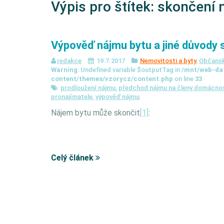
Výpis pro štítek:
skončení 
Výpověď nájmu bytu a jiné důvody 
redakce
19.7.2017
Nemovitosti a byty
,
Občansk
Warning
: Undefined variable $outputTag in
/mnt/web-da
content/themes/vzorycz/content.php
on line
33
prodloužení nájmu
,
předchod nájmu na členy domácnos
pronajímatele
,
výpověď nájmu
Nájem bytu může skončit
[1]
:
Celý článek