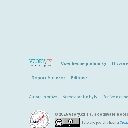
Všeobecné podmínky
O vzor
Doporučte vzor
Editace
Autorská práva
Nemovitosti a byty
Peníze a dan
© 2026 Vzory.cz z.s. a dodavatelé obs
Toto dílo podléhá licenci
Crea