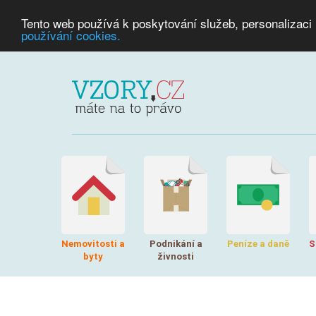
Tento web používá k poskytování služeb, personalizaci
používání cookies.
Nemovitosti a
Podnikání a
Peníze a daně
S
byty
živnosti