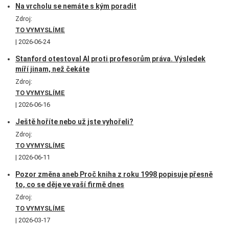
Na vrcholu se nemáte s kým poradit
Zdroj:
TO VYMYSLÍME
2026-06-24
Stanford otestoval AI proti profesorům práva. Výsledek
míří jinam, než čekáte
Zdroj:
TO VYMYSLÍME
2026-06-16
Ještě hoříte nebo už jste vyhořeli?
Zdroj:
TO VYMYSLÍME
2026-06-11
Pozor změna aneb Proč kniha z roku 1998 popisuje přesně
to, co se děje ve vaší firmě dnes
Zdroj:
TO VYMYSLÍME
2026-03-17