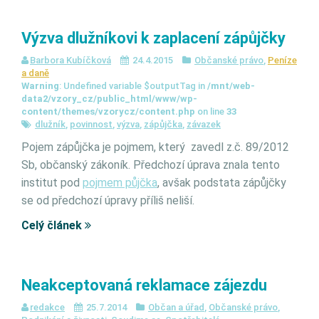
Výzva dlužníkovi k zaplacení zápůjčky
Barbora Kubíčková
24.4.2015
Občanské právo
,
Peníze
a daně
Warning
: Undefined variable $outputTag in
/mnt/web-
data2/vzory_cz/public_html/www/wp-
content/themes/vzorycz/content.php
on line
33
dlužník
,
povinnost
,
výzva
,
zápůjčka
,
závazek
Pojem zápůjčka je pojmem, který zavedl z.č. 89/2012
Sb, občanský zákoník. Předchozí úprava znala tento
institut pod
pojmem půjčka
, avšak podstata zápůjčky
se od předchozí úpravy příliš neliší.
Celý článek
Neakceptovaná reklamace zájezdu
redakce
25.7.2014
Občan a úřad
,
Občanské právo
,