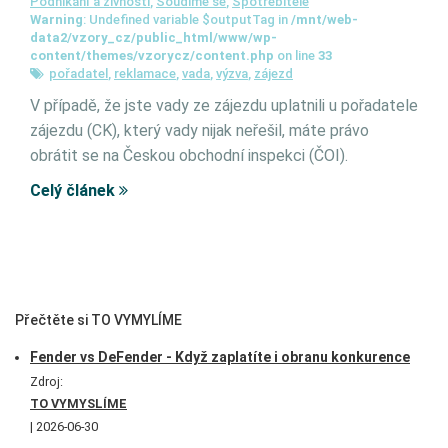
Podnikání a živnosti
,
Soudime se
,
Spotřebitelé
Warning
: Undefined variable $outputTag in
/mnt/web-
data2/vzory_cz/public_html/www/wp-
content/themes/vzorycz/content.php
on line
33
pořadatel
,
reklamace
,
vada
,
výzva
,
zájezd
V případě, že jste vady ze zájezdu uplatnili u pořadatele
zájezdu (CK), který vady nijak neřešil, máte právo
obrátit se na Českou obchodní inspekci (ČOI).
Celý článek
Přečtěte si TO VYMYLÍME
Fender vs DeFender - Když zaplatíte i obranu konkurence
Zdroj:
TO VYMYSLÍME
2026-06-30