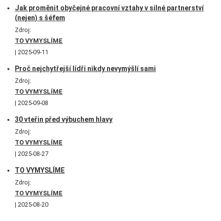
Jak proměnit obyčejné pracovní vztahy v silné partnerství
(nejen) s šéfem
Zdroj:
TO VYMYSLÍME
2025-09-11
Proč nejchytřejší lídři nikdy nevymýšlí sami
Zdroj:
TO VYMYSLÍME
2025-09-08
30 vteřin před výbuchem hlavy
Zdroj:
TO VYMYSLÍME
2025-08-27
TO VYMYSLÍME
Zdroj:
TO VYMYSLÍME
2025-08-20