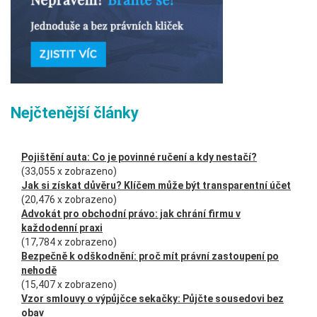
Nejčtenější články
Pojištění auta: Co je povinné ručení a kdy nestačí?
(33,055 x zobrazeno)
Jak si získat důvěru? Klíčem může být transparentní účet
(20,476 x zobrazeno)
Advokát pro obchodní právo: jak chrání firmu v
každodenní praxi
(17,784 x zobrazeno)
Bezpečně k odškodnění: proč mít právní zastoupení po
nehodě
(15,407 x zobrazeno)
Vzor smlouvy o výpůjčce sekačky: Půjčte sousedovi bez
obav