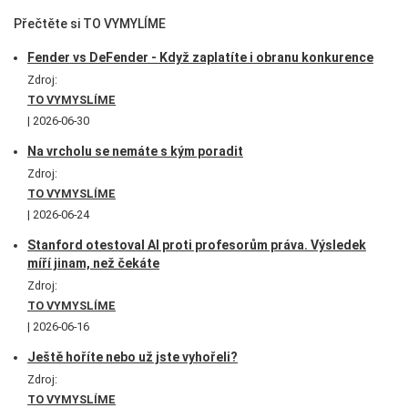
Přečtěte si TO VYMYLÍME
Fender vs DeFender - Když zaplatíte i obranu konkurence
Zdroj:
TO VYMYSLÍME
2026-06-30
Na vrcholu se nemáte s kým poradit
Zdroj:
TO VYMYSLÍME
2026-06-24
Stanford otestoval AI proti profesorům práva. Výsledek
míří jinam, než čekáte
Zdroj:
TO VYMYSLÍME
2026-06-16
Ještě hoříte nebo už jste vyhořeli?
Zdroj:
TO VYMYSLÍME