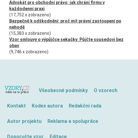
Advokát pro obchodní právo: jak chrání firmu v
každodenní praxi
(17,752 x zobrazeno)
Bezpečně k odškodnění: proč mít právní zastoupení po
nehodě
(15,383 x zobrazeno)
Vzor smlouvy o výpůjčce sekačky: Půjčte sousedovi bez
obav
(9,746 x zobrazeno)
Všeobecné podmínky
O vzorech
Kontakt
Kodex autora
Redakční rada
Autor projektu
Reklama a spolupráce
Doporučte vzor
Editace