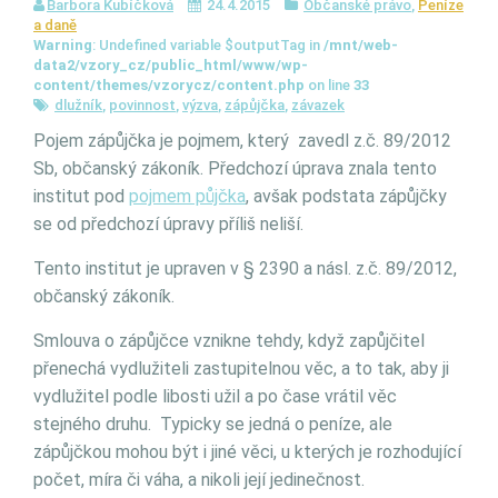
Barbora Kubíčková
24.4.2015
Občanské právo
,
Peníze
a daně
Warning
: Undefined variable $outputTag in
/mnt/web-
data2/vzory_cz/public_html/www/wp-
content/themes/vzorycz/content.php
on line
33
dlužník
,
povinnost
,
výzva
,
zápůjčka
,
závazek
Pojem zápůjčka je pojmem, který zavedl z.č. 89/2012
Sb, občanský zákoník. Předchozí úprava znala tento
institut pod
pojmem půjčka
, avšak podstata zápůjčky
se od předchozí úpravy příliš neliší.
Tento institut je upraven v § 2390 a násl. z.č. 89/2012,
občanský zákoník.
Smlouva o zápůjčce vznikne tehdy, když zapůjčitel
přenechá vydlužiteli zastupitelnou věc, a to tak, aby ji
vydlužitel podle libosti užil a po čase vrátil věc
stejného druhu. Typicky se jedná o peníze, ale
zápůjčkou mohou být i jiné věci, u kterých je rozhodující
počet, míra či váha, a nikoli její jedinečnost.