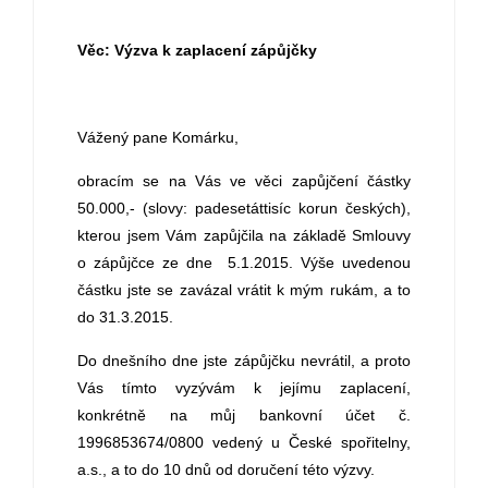
Věc: Výzva k zaplacení zápůjčky
Vážený pane Komárku,
obracím se na Vás ve věci zapůjčení částky
50.000,- (slovy: padesetáttisíc korun českých),
kterou jsem Vám zapůjčila na základě Smlouvy
o zápůjčce ze dne 5.1.2015. Výše uvedenou
částku jste se zavázal vrátit k mým rukám, a to
do 31.3.2015.
Do dnešního dne jste zápůjčku nevrátil, a proto
Vás tímto vyzývám k jejímu zaplacení,
konkrétně na můj bankovní účet č.
1996853674/0800 vedený u České spořitelny,
a.s., a to do 10 dnů od doručení této výzvy.