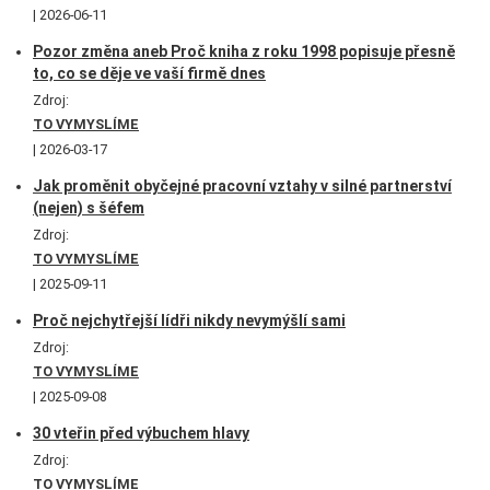
2026-06-11
Pozor změna aneb Proč kniha z roku 1998 popisuje přesně
to, co se děje ve vaší firmě dnes
Zdroj:
TO VYMYSLÍME
2026-03-17
Jak proměnit obyčejné pracovní vztahy v silné partnerství
(nejen) s šéfem
Zdroj:
TO VYMYSLÍME
2025-09-11
Proč nejchytřejší lídři nikdy nevymýšlí sami
Zdroj:
TO VYMYSLÍME
2025-09-08
30 vteřin před výbuchem hlavy
Zdroj:
TO VYMYSLÍME