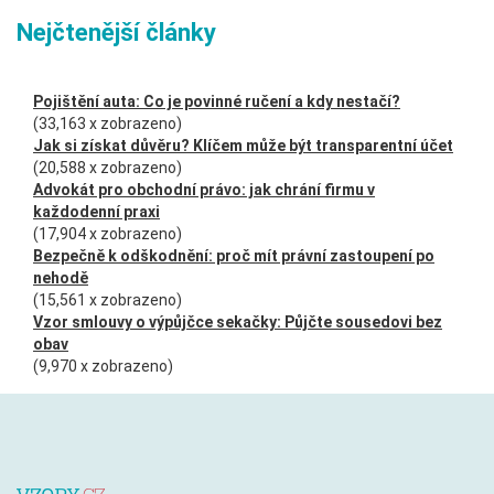
Nejčtenější články
Pojištění auta: Co je povinné ručení a kdy nestačí?
(33,163 x zobrazeno)
Jak si získat důvěru? Klíčem může být transparentní účet
(20,588 x zobrazeno)
Advokát pro obchodní právo: jak chrání firmu v
každodenní praxi
(17,904 x zobrazeno)
Bezpečně k odškodnění: proč mít právní zastoupení po
nehodě
(15,561 x zobrazeno)
Vzor smlouvy o výpůjčce sekačky: Půjčte sousedovi bez
obav
(9,970 x zobrazeno)