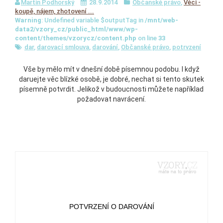
Martin Podhorský
28.9.2014
Občanské právo
,
Věci -
koupě, nájem, zhotovení ...
Warning
: Undefined variable $outputTag in
/mnt/web-
data2/vzory_cz/public_html/www/wp-
content/themes/vzorycz/content.php
on line
33
dar
,
darovací smlouva
,
darování
,
Občanské právo
,
potrvzení
Vše by mělo mít v dnešní době písemnou podobu. I když
daruejte věc blízké osobě, je dobré, nechat si tento skutek
písemně potvrdit. Jelikož v budoucnosti můžete například
požadovat navrácení.
POTVRZENÍ O DAROVÁNÍ