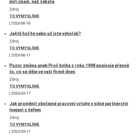
míří jinam, než čekáte
Zdroj:
TO VYMYSLÍME
2026-06-16
Ještě hoříte nebo už jste vyhořeli?
Zdroj:
TO VYMYSLÍME
2026-06-11
Pozor změna aneb Proč kniha z roku 1998 popisuje přesně
to, co se děje ve vaší firmě dnes
Zdroj:
TO VYMYSLÍME
2026-03-17
Jak proměnit obyčejné pracovní vztahy v silné partnerství
(nejen) s šéfem
Zdroj:
TO VYMYSLÍME
2025-09-11