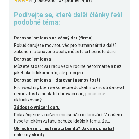
(hlasováno
15
x, průměr:
4,07
)
Podívejte se, které další články řeší
podobné téma:
Darovací smlouva na věcný dar (firma)
Pokud darujete movitou věc pro humanitární a další
zákonem stanovené účely, můžete si hodnotu daru...
Darovací smlouva
Můžete si darovat řadu věcí v rodině neformálně a bez
jakéhokoli dokumentu, ale přeci jen...
Darovací smlouva – darování nemovitosti
Pro všechny, kteří se konečně dočkali možnosti darovat
nemovitost a neplatit darovací daň, přinášíme
aktualizovaný...
Žádost o vrácení daru
Pokračujeme v našem miniseriálu o darování. V našem
hypotetickém vztahu bohužel došlo k tomu, že...
Ukradli vám v restauraci bundu? Jak se domáhat
náhrady škody.