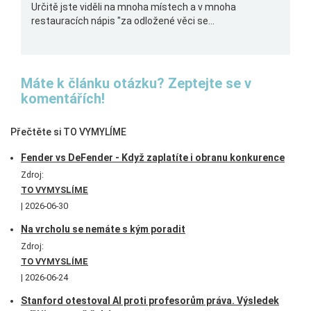
Určitě jste viděli na mnoha místech a v mnoha
restauracích nápis "za odložené věci se...
Máte k článku otázku? Zeptejte se v
komentářích!
Přečtěte si TO VYMYLÍME
Fender vs DeFender - Když zaplatíte i obranu konkurence
Zdroj:
TO VYMYSLÍME
2026-06-30
Na vrcholu se nemáte s kým poradit
Zdroj:
TO VYMYSLÍME
2026-06-24
Stanford otestoval AI proti profesorům práva. Výsledek