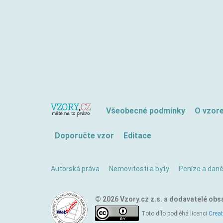
Všeobecné podmínky
O vzor
Doporučte vzor
Editace
Autorská práva
Nemovitosti a byty
Peníze a dan
© 2026 Vzory.cz z.s. a dodavatelé obs
Toto dílo podléhá licenci
Crea