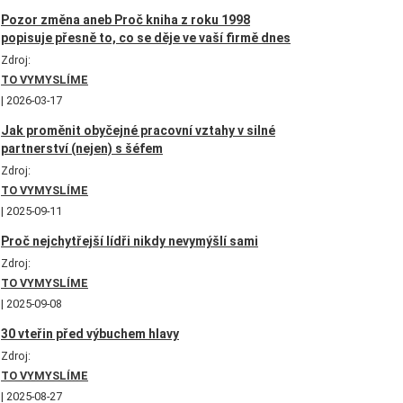
Pozor změna aneb Proč kniha z roku 1998
popisuje přesně to, co se děje ve vaší firmě dnes
Zdroj:
TO VYMYSLÍME
2026-03-17
Jak proměnit obyčejné pracovní vztahy v silné
partnerství (nejen) s šéfem
Zdroj:
TO VYMYSLÍME
2025-09-11
Proč nejchytřejší lídři nikdy nevymýšlí sami
Zdroj:
TO VYMYSLÍME
2025-09-08
30 vteřin před výbuchem hlavy
Zdroj:
TO VYMYSLÍME
2025-08-27