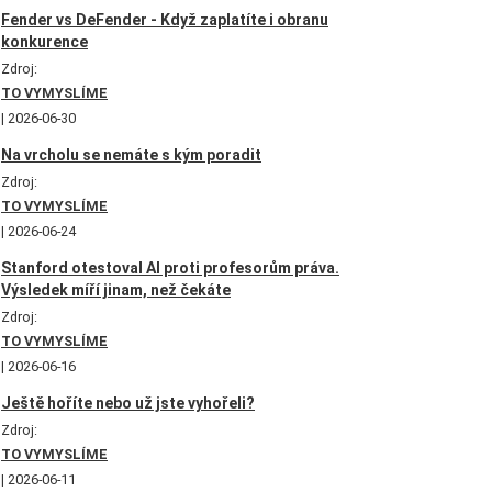
Fender vs DeFender - Když zaplatíte i obranu
konkurence
Zdroj:
TO VYMYSLÍME
2026-06-30
Na vrcholu se nemáte s kým poradit
Zdroj:
TO VYMYSLÍME
2026-06-24
Stanford otestoval AI proti profesorům práva.
Výsledek míří jinam, než čekáte
Zdroj:
TO VYMYSLÍME
2026-06-16
Ještě hoříte nebo už jste vyhořeli?
Zdroj:
TO VYMYSLÍME
2026-06-11