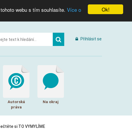
Ok!
 tohoto webu s tím souhlasíte.
Více o
Přihlásit se
Autorská
Na okraj
práva
řečtěte si TO VYMYLÍME