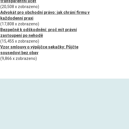
transparentní účet
(20,508 x zobrazeno)
Advokát pro obchodní právo: jak chrání firmu v
každodenní praxi
(17,808 x zobrazeno)
Bezpečně k odškodnění: proč mít právní
zastoupení po nehodě
(15,455 x zobrazeno)
Vzor smlouvy o výpůjčce sekačky: Půjčte
sousedovi bez obav
(9,866 x zobrazeno)