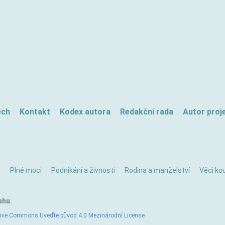
ech
Kontakt
Kodex autora
Redakční rada
Autor proj
ě
Plné moci
Podnikání a živnosti
Rodina a manželství
Věci kou
ahu.
tive Commons Uveďte původ 4.0 Mezinárodní License