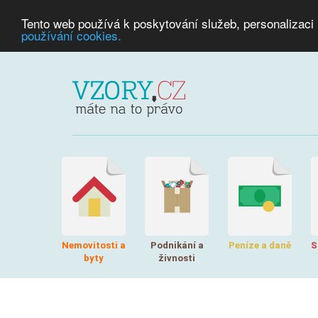
Tento web používá k poskytování služeb, personalizaci
používání cookies.
Nemovitosti a
Podnikání a
Peníze a daně
S
byty
živnosti