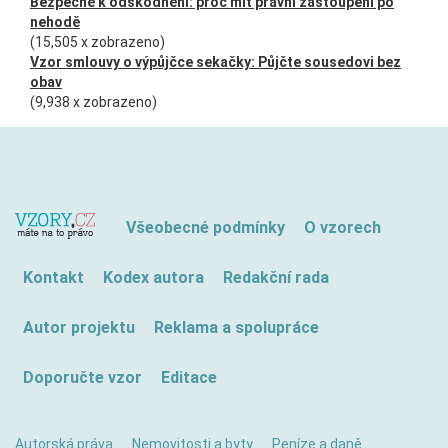
Bezpečně k odškodnění: proč mít právní zastoupení po
nehodě
(15,505 x zobrazeno)
Vzor smlouvy o výpůjčce sekačky: Půjčte sousedovi bez
obav
(9,938 x zobrazeno)
Všeobecné podmínky
O vzorech
Kontakt
Kodex autora
Redakční rada
Autor projektu
Reklama a spolupráce
Doporučte vzor
Editace
Autorská práva
Nemovitosti a byty
Peníze a daně