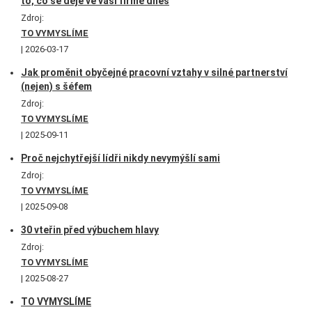
to, co se děje ve vaší firmě dnes
Zdroj:
TO VYMYSLÍME
2026-03-17
Jak proměnit obyčejné pracovní vztahy v silné partnerství
(nejen) s šéfem
Zdroj:
TO VYMYSLÍME
2025-09-11
Proč nejchytřejší lídři nikdy nevymýšlí sami
Zdroj:
TO VYMYSLÍME
2025-09-08
30 vteřin před výbuchem hlavy
Zdroj:
TO VYMYSLÍME
2025-08-27
TO VYMYSLÍME