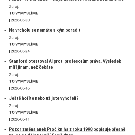
Zdroj:
TO VYMYSLÍME
2026-06-30
Na vrcholu se nemáte s kým poradit
Zdroj:
TO VYMYSLÍME
2026-06-24
Stanford otestoval AI proti profesorům práva. Výsledek
míří jinam, než čekáte
Zdroj:
TO VYMYSLÍME
2026-06-16
Ještě hoříte nebo už jste vyhořeli?
Zdroj:
TO VYMYSLÍME
2026-06-11
Pozor změna aneb Proč kniha z roku 1998 popisuje přesně