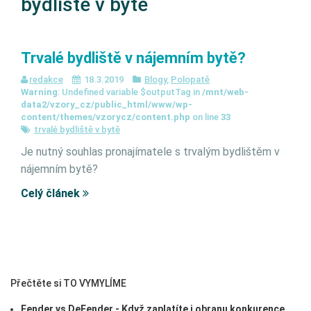
bydliště v bytě
Trvalé bydliště v nájemním bytě?
redakce
18.3.2019
Blogy
,
Polopatě
Warning
: Undefined variable $outputTag in
/mnt/web-
data2/vzory_cz/public_html/www/wp-
content/themes/vzorycz/content.php
on line
33
trvalé bydliště v bytě
Je nutný souhlas pronajímatele s trvalým bydlištěm v
nájemním bytě?
Celý článek
Přečtěte si TO VYMYLÍME
Fender vs DeFender - Když zaplatíte i obranu konkurence