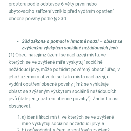
prostoru podle odstavce 6 věty první nebo
ubytovacího zařízení vzniklo před vydáním opatření
obecné povahy podle § 33d.
33d zákona o pomoci v hmotné nouzi – oblast se
zvýšeným výskytem sociálně nežádoucích jevů
(1) Obec, na jejímž území se nacházejí místa, ve
kterých se ve zvýšené míře vyskytují sociálně
nežádoucí jevy, může požádat pověřený obecní úřad, v
jehož územním obvodu se tato místa nacházejí, o
vydání opatření obecné povahy, jímž se vyhlašuje
oblast se zvýšeným výskytem sociálně nežádoucích
jevů (dále jen „opatření obecné povahy“). Žádost musí
obsahovat:
a) identifikaci míst, ve kterých se ve zvýšené
míře vyskytují sociálně nežádoucí jevy, a
b) odůvodnění, v čem je spatřován zvýšený