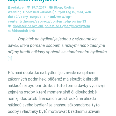
redakce
19.7.2017
Blogy
,
Rodina
Warning
: Undefined variable $outputTag in
/mnt/web-
data2/vzory_cz/public_html/www/wp-
content/themes/vzorycz/content.php
on line
33
doplatek na bydlení
,
oblast se zvýšeným výskytem
nežádoucích jevů
Doplatek na bydlení je jednou z významných
dávek, která pomáhá osobám s nízkými nebo žádnými
příjmy hradit náklady spojené se standardním bydlením
.
[1]
Přiznání doplatku na bydlení je závislé na splnění
zákonných podmínek, přičemž má sloužit k úhradě
nákladů na bydlení. Jelikož tuto formu dávky využívají
zejména osoby, které momentálně či dlouhodobě
nemají dostatek finančních prostředků na úhradu
nákladů svého bydlení, je snahou zákonodárce tyto
osoby i vlastníky bytů motivovat k řádnému užívání