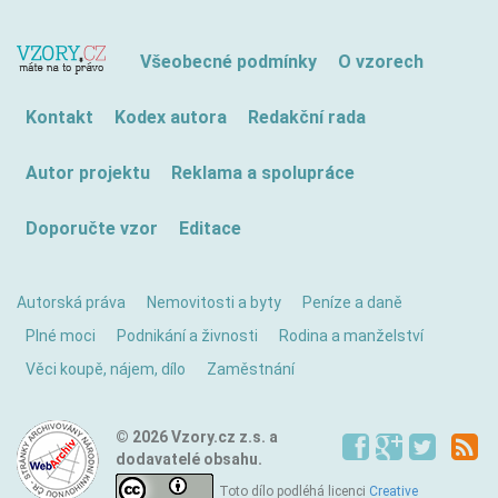
Všeobecné podmínky
O vzorech
Kontakt
Kodex autora
Redakční rada
Autor projektu
Reklama a spolupráce
Doporučte vzor
Editace
Autorská práva
Nemovitosti a byty
Peníze a daně
Plné moci
Podnikání a živnosti
Rodina a manželství
Věci koupě, nájem, dílo
Zaměstnání
© 2026 Vzory.cz z.s. a
dodavatelé obsahu.
Toto dílo podléhá licenci
Creative