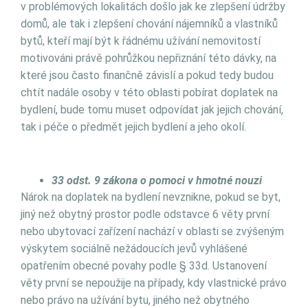
v problémových lokalitách došlo jak ke zlepšení údržby
domů, ale tak i zlepšení chování nájemníků a vlastníků
bytů, kteří mají být k řádnému užívání nemovitostí
motivováni právě pohrůžkou nepřiznání této dávky, na
které jsou často finančně závislí a pokud tedy budou
chtít nadále osoby v této oblasti pobírat doplatek na
bydlení, bude tomu muset odpovídat jak jejich chování,
tak i péče o předmět jejich bydlení a jeho okolí.
33 odst. 9 zákona o pomoci v hmotné nouzi
Nárok na doplatek na bydlení nevznikne, pokud se byt,
jiný než obytný prostor podle odstavce 6 věty první
nebo ubytovací zařízení nachází v oblasti se zvýšeným
výskytem sociálně nežádoucích jevů vyhlášené
opatřením obecné povahy podle § 33d. Ustanovení
věty první se nepoužije na případy, kdy vlastnické právo
nebo právo na užívání bytu, jiného než obytného