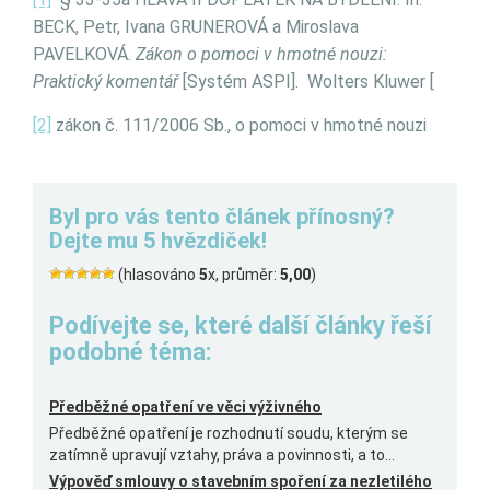
BECK, Petr, Ivana GRUNEROVÁ a Miroslava
PAVELKOVÁ.
Zákon o pomoci v hmotné nouzi:
Praktický komentář
[Systém ASPI]. Wolters Kluwer [
[2]
zákon č. 111/2006 Sb., o pomoci v hmotné nouzi
Byl pro vás tento článek přínosný?
Dejte mu 5 hvězdiček!
(hlasováno
5
x, průměr:
5,00
)
Podívejte se, které další články řeší
podobné téma:
Předběžné opatření ve věci výživného
Předběžné opatření je rozhodnutí soudu, kterým se
zatímně upravují vztahy, práva a povinnosti, a to...
Výpověď smlouvy o stavebním spoření za nezletilého