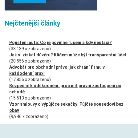
Nejčtenější články
Pojištění auta: Co je povinné ručení a kdy nestačí?
(33,139 x zobrazeno)
Jak si získat důvěru? Klíčem může být transparentní účet
(20,556 x zobrazeno)
Advokát pro obchodní právo: jak chrání firmu v
každodenní praxi
(17,856 x zobrazeno)
Bezpečně k odškodnění: proč mít právní zastoupení po
nehodě
(15,513 x zobrazeno)
Vzor smlouvy o výpůjčce sekačky: Půjčte sousedovi bez
obav
(9,946 x zobrazeno)