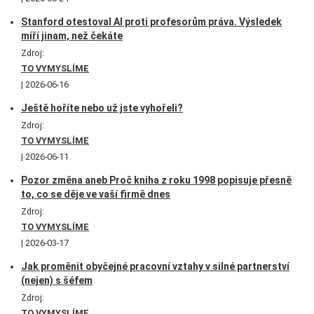
Stanford otestoval AI proti profesorům práva. Výsledek
míří jinam, než čekáte
Zdroj:
TO VYMYSLÍME
2026-06-16
Ještě hoříte nebo už jste vyhořeli?
Zdroj:
TO VYMYSLÍME
2026-06-11
Pozor změna aneb Proč kniha z roku 1998 popisuje přesně
to, co se děje ve vaší firmě dnes
Zdroj:
TO VYMYSLÍME
2026-03-17
Jak proměnit obyčejné pracovní vztahy v silné partnerství
(nejen) s šéfem
Zdroj:
TO VYMYSLÍME