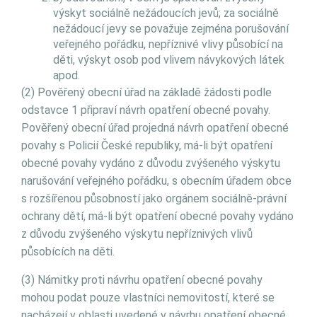
výskyt sociálně nežádoucích jevů; za sociálně
nežádoucí jevy se považuje zejména porušování
veřejného pořádku, nepříznivé vlivy působící na
děti, výskyt osob pod vlivem návykových látek
apod.
(2) Pověřený obecní úřad na základě žádosti podle
odstavce 1 připraví návrh opatření obecné povahy.
Pověřený obecní úřad projedná návrh opatření obecné
povahy s Policií České republiky, má-li být opatření
obecné povahy vydáno z důvodu zvýšeného výskytu
narušování veřejného pořádku, s obecním úřadem obce
s rozšířenou působností jako orgánem sociálně-právní
ochrany dětí, má-li být opatření obecné povahy vydáno
z důvodu zvýšeného výskytu nepříznivých vlivů
působících na děti.
(3) Námitky proti návrhu opatření obecné povahy
mohou podat pouze vlastníci nemovitostí, které se
nacházejí v oblasti uvedené v návrhu opatření obecné