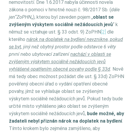
nemovitostí. Dne 1.6.2017 nabyla účinnosti novela
zákona o pomoci v hmotné nouzi č. 98/2017 Sb. (
dále
jen“ZoPHN
„), kterou byl zaveden pojem „
oblast se
zvýšeným výskytem sociálně nežádoucích jevů
“ k
němuž se vztahuje ust. § 33 odst. 9) ZoPHN
[2]
dle
kterého
nárok na doplatek na bydlení nevznikne, pokud
se byt
, jiný než obytný prostor podle odstavce 6 věty
první nebo ubytovací zařízení
nachází v oblasti se
zvýšeným výskytem sociálně nežádoucích jevů
vyhlášené opatřením obecné povahy podle § 33d
.
Nově
má tedy obec možnost požádat dle ust. § 33d) ZoPHN
pověřený obecní úřad o vydání opatření obecné
povahy, jímž se vyhlašuje oblast se zvýšeným
výskytem sociálně nežádoucích jevů. Pokud tedy bude
určité místo vyhlášeno jako oblast se zvýšeným
výskytem sociálně nežádoucích jevů,
bude možné, aby
žadateli nebyl přiznán nárok na doplatek na bydlení
.
Tímto krokem bylo zejména zamýšleno, aby