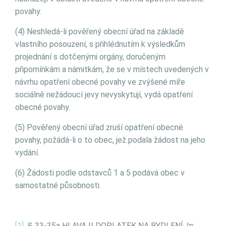
povahy.
(4) Neshledá-li pověřený obecní úřad na základě
vlastního posouzení, s přihlédnutím k výsledkům
projednání s dotčenými orgány, doručeným
připomínkám a námitkám, že se v místech uvedených v
návrhu opatření obecné povahy ve zvýšené míře
sociálně nežádoucí jevy nevyskytují, vydá opatření
obecné povahy.
(5) Pověřený obecní úřad zruší opatření obecné
povahy, požádá-li o to obec, jež podala žádost na jeho
vydání.
(6) Žádosti podle odstavců 1 a 5 podává obec v
samostatné působnosti.
[1]
§ 33-35a HLAVA II DOPLATEK NA BYDLENÍ. In: