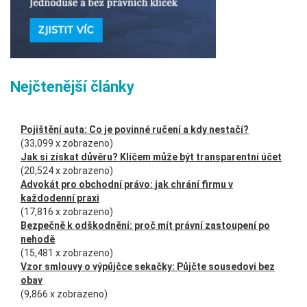
Nejčtenější články
Pojištění auta: Co je povinné ručení a kdy nestačí?
(33,099 x zobrazeno)
Jak si získat důvěru? Klíčem může být transparentní účet
(20,524 x zobrazeno)
Advokát pro obchodní právo: jak chrání firmu v
každodenní praxi
(17,816 x zobrazeno)
Bezpečně k odškodnění: proč mít právní zastoupení po
nehodě
(15,481 x zobrazeno)
Vzor smlouvy o výpůjčce sekačky: Půjčte sousedovi bez
obav
(9,866 x zobrazeno)