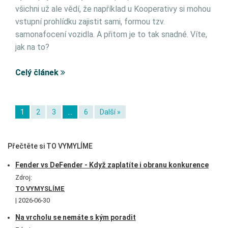
všichni už
ale vědí, že například u Kooperativy si mohou
vstupní prohlídku zajistit sami, formou tzv.
samonafocení vozidla. A přitom
je to tak snadné. Víte,
jak na to?
Celý článek
1
2
3
…
6
Další »
Přečtěte si TO VYMYLÍME
Fender vs DeFender - Když zaplatíte i obranu konkurence
Zdroj:
TO VYMYSLÍME
2026-06-30
Na vrcholu se nemáte s kým poradit