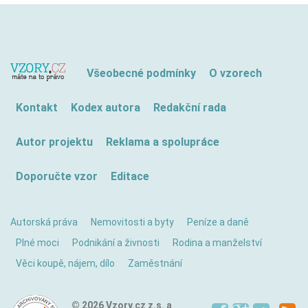
Všeobecné podmínky
O vzorech
Kontakt
Kodex autora
Redakční rada
Autor projektu
Reklama a spolupráce
Doporučte vzor
Editace
Autorská práva
Nemovitosti a byty
Peníze a daně
Plné moci
Podnikání a živnosti
Rodina a manželství
Věci koupě, nájem, dílo
Zaměstnání
© 2026 Vzory.cz z.s. a