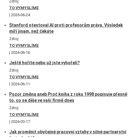
Zdroj:
TO VYMYSLÍME
2026-06-24
Stanford otestoval AI proti profesorům práva. Výsledek
míří jinam, než čekáte
Zdroj:
TO VYMYSLÍME
2026-06-16
Ještě hoříte nebo už jste vyhořeli?
Zdroj:
TO VYMYSLÍME
2026-06-11
Pozor změna aneb Proč kniha z roku 1998 popisuje přesně
to, co se děje ve vaší firmě dnes
Zdroj:
TO VYMYSLÍME
2026-03-17
Jak proměnit obyčejné pracovní vztahy v silné partnerství