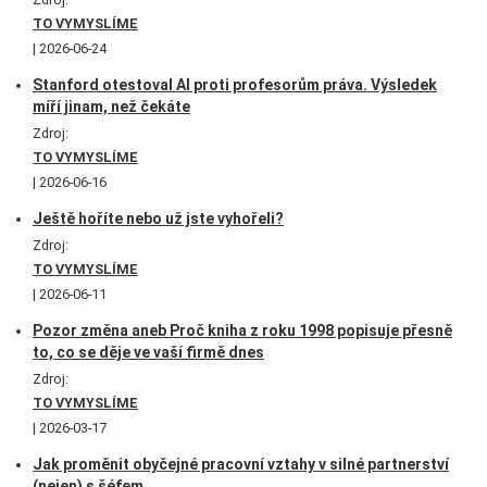
TO VYMYSLÍME
2026-06-24
Stanford otestoval AI proti profesorům práva. Výsledek
míří jinam, než čekáte
Zdroj:
TO VYMYSLÍME
2026-06-16
Ještě hoříte nebo už jste vyhořeli?
Zdroj:
TO VYMYSLÍME
2026-06-11
Pozor změna aneb Proč kniha z roku 1998 popisuje přesně
to, co se děje ve vaší firmě dnes
Zdroj:
TO VYMYSLÍME
2026-03-17
Jak proměnit obyčejné pracovní vztahy v silné partnerství
(nejen) s šéfem