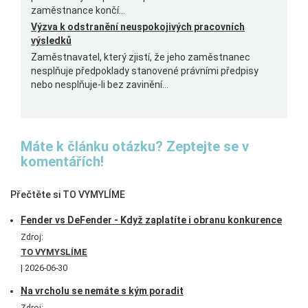
zaměstnance končí...
Výzva k odstranění neuspokojivých pracovních
výsledků
Zaměstnavatel, který zjistí, že jeho zaměstnanec
nesplňuje předpoklady stanovené právními předpisy
nebo nesplňuje-li bez zavinění...
Máte k článku otázku? Zeptejte se v
komentářích!
Přečtěte si TO VYMYLÍME
Fender vs DeFender - Když zaplatíte i obranu konkurence
Zdroj:
TO VYMYSLÍME
2026-06-30
Na vrcholu se nemáte s kým poradit
Zdroj: