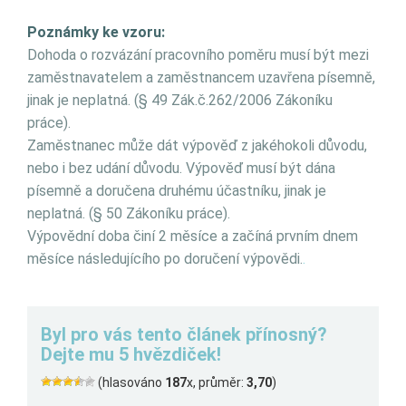
Poznámky ke vzoru:
Dohoda o rozvázání pracovního poměru musí být mezi
zaměstnavatelem a zaměstnancem uzavřena písemně,
jinak je neplatná. (§ 49 Zák.č.262/2006 Zákoníku
práce).
Zaměstnanec může dát výpověď z jakéhokoli důvodu,
nebo i bez udání důvodu. Výpověď musí být dána
písemně a doručena druhému účastníku, jinak je
neplatná. (§ 50 Zákoníku práce).
Výpovědní doba činí 2 měsíce a začíná prvním dnem
měsíce následujícího po doručení výpovědi.
.
Byl pro vás tento článek přínosný?
Dejte mu 5 hvězdiček!
(hlasováno
187
x, průměr:
3,70
)