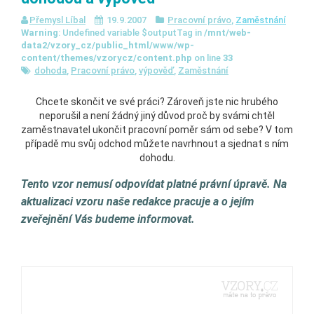
Přemysl Líbal
19.9.2007
Pracovní právo
,
Zaměstnání
Warning
: Undefined variable $outputTag in
/mnt/web-
data2/vzory_cz/public_html/www/wp-
content/themes/vzorycz/content.php
on line
33
dohoda
,
Pracovní právo
,
výpověď
,
Zaměstnání
Chcete skončit ve své práci? Zároveň jste nic hrubého
neporušil a není žádný jiný důvod proč by svámi chtěl
zaměstnavatel ukončit pracovní poměr sám od sebe? V tom
případě mu svůj odchod můžete navrhnout a sjednat s ním
dohodu.
Tento vzor nemusí odpovídat platné právní úpravě. Na
aktualizaci vzoru naše redakce pracuje a o jejím
zveřejnění Vás budeme informovat.