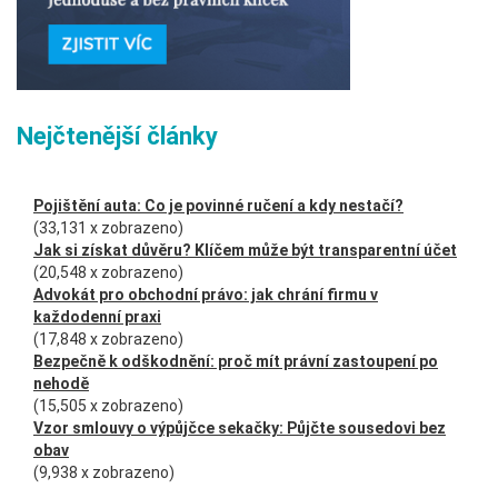
Nejčtenější články
Pojištění auta: Co je povinné ručení a kdy nestačí?
(33,131 x zobrazeno)
Jak si získat důvěru? Klíčem může být transparentní účet
(20,548 x zobrazeno)
Advokát pro obchodní právo: jak chrání firmu v
každodenní praxi
(17,848 x zobrazeno)
Bezpečně k odškodnění: proč mít právní zastoupení po
nehodě
(15,505 x zobrazeno)
Vzor smlouvy o výpůjčce sekačky: Půjčte sousedovi bez
obav
(9,938 x zobrazeno)