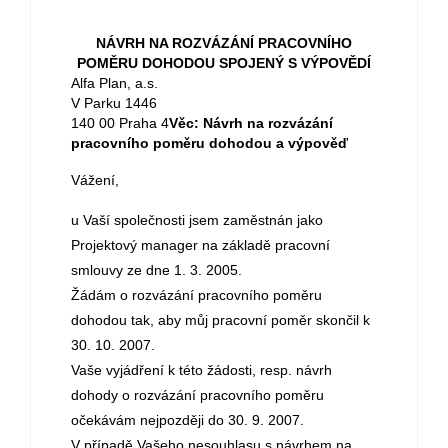
NÁVRH NA ROZVÁZÁNÍ PRACOVNÍHO
POMĚRU DOHODOU SPOJENÝ S VÝPOVĚDÍ
Alfa Plan, a.s.
V Parku 1446
140 00 Praha 4
Věc: Návrh na rozvázání
pracovního poměru dohodou a výpověď
Vážení,
u Vaší společnosti jsem zaměstnán jako
Projektový manager na základě pracovní
smlouvy ze dne 1. 3. 2005.
Žádám o rozvázání pracovního poměru
dohodou tak, aby můj pracovní poměr skončil k
30. 10. 2007.
Vaše vyjádření k této žádosti, resp. návrh
dohody o rozvázání pracovního poměru
očekávám nejpozději do 30. 9. 2007.
V případě Vašeho nesouhlasu s návrhem na