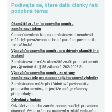
Podívejte se, které další články řeší
podobné téma:
Okamžité zrušení pracovního poměru
zaměstnavatelem
Čerpání dovolené, kterou zaměstnavetel neschválil
může být považováno za hrubé porušení povinností a
takové hrubé...
Výpověď pracovního poměru pro důvody okamžitého
zrušení
Zaměstnavatel může okamžitě zrušit pracovní poměr
jen výjimečně dle § 55 zákona č. 262/2006 Sb....
Výpověď pracovního poměru ze strany
zaměstnavatele pro neuspokojivé pracovní výsledky
Zaměstnanec může plnit řádně své povinnosti z
pracovního poměru, jen jestliže splňuje všechny
předpoklady a...
Odvolání z funkce
Odvolání vedoucího zaměstnance musí být provedeno
písemně. Výkon práce na pracovním místě vedoucího