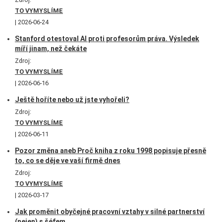
TO VYMYSLÍME
2026-06-24
Stanford otestoval AI proti profesorům práva. Výsledek
míří jinam, než čekáte
Zdroj:
TO VYMYSLÍME
2026-06-16
Ještě hoříte nebo už jste vyhořeli?
Zdroj:
TO VYMYSLÍME
2026-06-11
Pozor změna aneb Proč kniha z roku 1998 popisuje přesně
to, co se děje ve vaší firmě dnes
Zdroj:
TO VYMYSLÍME
2026-03-17
Jak proměnit obyčejné pracovní vztahy v silné partnerství
(nejen) s šéfem