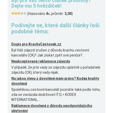
Byl pro vás tento článek přínosný?
Dejte mu 5 hvězdiček!
(hlasováno
4
x, průměr:
3,00
)
Podívejte se, které další články řeší
podobné téma:
Dopis pro KrachyCestovek.cz
Byl Váš zájezd zrušen z důvodu krachu cestovní
kanceláře (CK)? Jak získat zpět své peníze?...
Neakceptovaná reklamace zájezdu
V případě, že jste vady ze zájezdu uplatnili u pořadatele
zájezdu (CK), který vady nijak...
Na jakou slevu z dovoléné mám právo? Kodex kvality
dovolené
Spolehlivou cestovní kancelář poznáte také podle toho,
zda se zavázala dodržovat ITQ = KODEX
INTERNATIONAL...
Reklamace dovolené z důvodu neodpovídajícího
ubytování