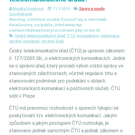
Monika Vondrová
11.3.2015
Spory a soudy
,
Spotřebitelé
Warning
: Undefined variable $outputTag in
/mnt/web-
data2/vzory_cz/public_html/www/wp-
content/themes/vzorycz/content.php
on line
33
český telekomunikační úřad
,
ČTÚ
,
komunikace
,
reklamace
,
správní poplatek
,
správní úřad
Český telekomunikační úřad (ČTÚ) je upraven zákonem
č. 127/2005 Sb., o elektronických komunikacích. Jedná
se o správní úřad, který provádí výkon státní správy ve
stanovených záležitostech, včetně regulace trhu a
stanovování podmínek pro podnikání v oblasti
elektronických komunikací a poštovních služeb. ČTÚ
sídlí v Praze.
ČTÚ má pravomoc rozhodovat o sporech týkající se
poskytování tzv. elektronických komunikací. Jakým
způsobem a jakým postupem ČTÚ rozhoduje, je
stanoveno jednak samotným ČTÚ a jednak zákonem o