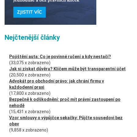
Nejčtenější články
Pojištění auta: Co je povinné ručení a kdy nestačí?
(33,075 x zobrazeno)
Jak si získat důvěru? Klíčem může být transparentní účet
(20,500 x zobrazeno)
Advokát pro obchodní právo: jak chrání firmu v
každodenní praxi
(17,800 x zobrazeno)
Bezpečně k odškodnění: proč mít právní zastoupení po
nehodě
(15,431 x zobrazeno)
Vzor smlouvy o výpůjčce sekačky: Půjčte sousedovi bez
obav
(9,858 x zobrazeno)