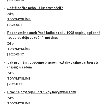
Ještě hoříte nebo už jste vyhořeli?
Zdroj:
TO VYMYSLÍME
2026-06-11
Pozor změna aneb Proč kniha z roku 1998 popisuje přesně
to, co se děje ve vaší firmě dnes
Zdroj:
TO VYMYSLÍME
2026-03-17
Jak proměnit obyčejné pracovní vztahy v silné partnerství
(nejen) s šéfem
Zdroj:
TO VYMYSLÍME
2025-09-11
Proč nejchytřejší lídři nikdy nevymýšlí sami
Zdroj:
TO VYMYSLÍME