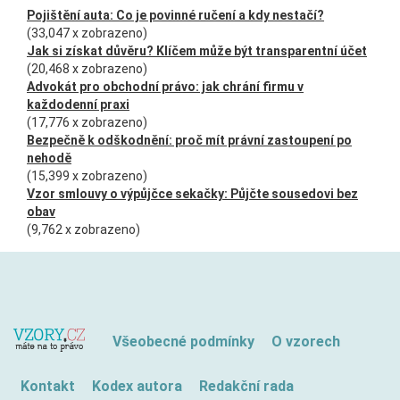
Pojištění auta: Co je povinné ručení a kdy nestačí?
(33,047 x zobrazeno)
Jak si získat důvěru? Klíčem může být transparentní účet
(20,468 x zobrazeno)
Advokát pro obchodní právo: jak chrání firmu v
každodenní praxi
(17,776 x zobrazeno)
Bezpečně k odškodnění: proč mít právní zastoupení po
nehodě
(15,399 x zobrazeno)
Vzor smlouvy o výpůjčce sekačky: Půjčte sousedovi bez
obav
(9,762 x zobrazeno)
Všeobecné podmínky
O vzorech
Kontakt
Kodex autora
Redakční rada