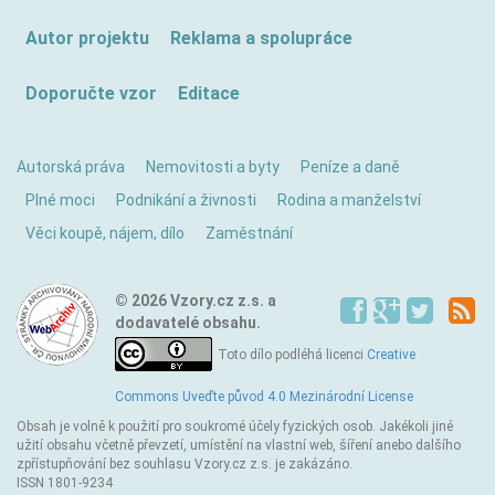
Autor projektu
Reklama a spolupráce
Doporučte vzor
Editace
Autorská práva
Nemovitosti a byty
Peníze a daně
Plné moci
Podnikání a živnosti
Rodina a manželství
Věci koupě, nájem, dílo
Zaměstnání
© 2026 Vzory.cz z.s. a
dodavatelé obsahu.
Toto dílo podléhá licenci
Creative
Commons Uveďte původ 4.0 Mezinárodní License
Obsah je volně k použití pro soukromé účely fyzických osob. Jakékoli jiné
užití obsahu včetně převzetí, umístění na vlastní web, šíření anebo dalšího
zpřístupňování bez souhlasu Vzory.cz z.s. je zakázáno.
ISSN 1801-9234