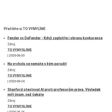
Přečtěte si TO VYMYLÍME
Fender vs DeFender - Když zaplatíte i obranu konkurence
Zdroj:
TO VYMYSLÍME
2026-06-30
Na vrcholu se nemáte s kým poradit
Zdroj:
TO VYMYSLÍME
2026-06-24
Stanford otestoval AI proti profesorům práva. Výsledek
míří jinam, než čekáte
Zdroj:
TO VYMYSLÍME
2026-06-16