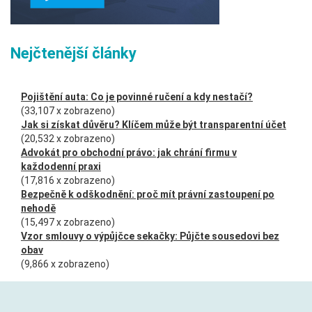
Nejčtenější články
Pojištění auta: Co je povinné ručení a kdy nestačí?
(33,107 x zobrazeno)
Jak si získat důvěru? Klíčem může být transparentní účet
(20,532 x zobrazeno)
Advokát pro obchodní právo: jak chrání firmu v
každodenní praxi
(17,816 x zobrazeno)
Bezpečně k odškodnění: proč mít právní zastoupení po
nehodě
(15,497 x zobrazeno)
Vzor smlouvy o výpůjčce sekačky: Půjčte sousedovi bez
obav
(9,866 x zobrazeno)