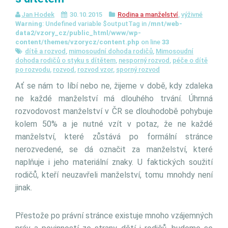
Jan Hodek
30.10.2015
Rodina a manželství
,
výživné
Warning
: Undefined variable $outputTag in
/mnt/web-
data2/vzory_cz/public_html/www/wp-
content/themes/vzorycz/content.php
on line
33
dítě a rozvod
,
mimosoudní dohoda rodičů
,
Mimosoudní
dohoda rodičů o styku s dítětem
,
nesporný rozvod
,
péče o dítě
po rozvodu
,
rozvod
,
rozvod vzor
,
sporný rozvod
Ať se nám to líbí nebo ne, žijeme v době, kdy zdaleka
ne každé manželství má dlouhého trvání. Úhrnná
rozvodovost manželství v ČR se dlouhodobě pohybuje
kolem 50% a je nutné vzít v potaz, že ne každé
manželství, které zůstává po formální stránce
nerozvedené, se dá označit za manželství, které
naplňuje i jeho materiální znaky. U faktických soužití
rodičů, kteří neuzavřeli manželství, tomu mnohdy není
jinak.
Přestože po právní stránce existuje mnoho vzájemných