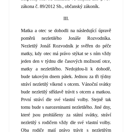
zákona č. 89/2012 Sb., občanský zákoník.
III.
Matka a otec se dohodli na následující úpravě
poměrů nezletilého Jonáše Rozvodníka.
Nezletilý Jonáš Rozvodník je svěřen do péče
matky, kdy otec má právo stýkat se s ním vždy
jeden den v týdnu dle časových možností otce,
matky a nezletilého. Nedojdou-li k dohodě,
bude takovým dnem pátek. Jednou za tři týdny
stráví nezletilý víkend s otcem. Vánoční svátky
bude nezletilý střídavě trávit s otcem a matkou.
První stráví dle své vlastní volby. Stejně tak
tomu bude s narozeninami nezletilého. Jiné dny,
které jsou prohlášeny za státní svátky, stráví
nezletilý s rodičem vždy dle své vlastní volby.
Oba rodiče mají právo trávit s nezletilým