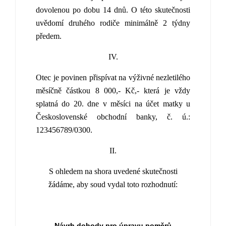
dovolenou po dobu 14 dnů. O této skutečnosti
uvědomí druhého rodiče minimálně 2 týdny
předem.
IV.
Otec je povinen přispívat na výživné nezletilého
měsíčně částkou 8 000,- Kč,- která je vždy
splatná do 20. dne v měsíci na účet matky u
Československé obchodní banky, č. ú.:
123456789/0300.
II.
S ohledem na shora uvedené skutečnosti
žádáme, aby soud vydal toto rozhodnutí:
Návrh dohody pro úpravu poměrů