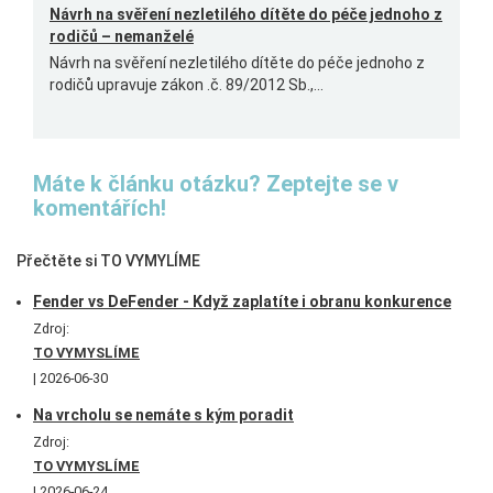
Návrh na svěření nezletilého dítěte do péče jednoho z
rodičů – nemanželé
Návrh na svěření nezletilého dítěte do péče jednoho z
rodičů upravuje zákon .č. 89/2012 Sb.,...
Máte k článku otázku? Zeptejte se v
komentářích!
Přečtěte si TO VYMYLÍME
Fender vs DeFender - Když zaplatíte i obranu konkurence
Zdroj:
TO VYMYSLÍME
2026-06-30
Na vrcholu se nemáte s kým poradit
Zdroj:
TO VYMYSLÍME
2026-06-24