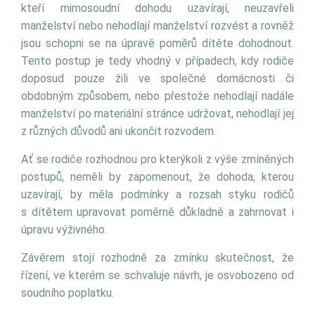
kteří mimosoudní dohodu uzavírají, neuzavřeli
manželství nebo nehodlají manželství rozvést a rovněž
jsou schopni se na úpravě poměrů dítěte dohodnout.
Tento postup je tedy vhodný v případech, kdy rodiče
doposud pouze žili ve společné domácnosti či
obdobným způsobem, nebo přestože nehodlají nadále
manželství po materiální stránce udržovat, nehodlají jej
z různých důvodů ani ukončit rozvodem.
Ať se rodiče rozhodnou pro kterýkoli z výše zmíněných
postupů, neměli by zapomenout, že dohoda, kterou
uzavírají, by měla podmínky a rozsah styku rodičů
s dítětem upravovat poměrně důkladně a zahrnovat i
úpravu výživného.
Závěrem stojí rozhodně za zmínku skutečnost, že
řízení, ve kterém se schvaluje návrh, je osvobozeno od
soudního poplatku.