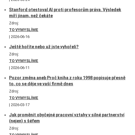
Stanford otestoval AI proti profesorům práva. Výsledek
míří jinam, než čekáte
Zdroj:
TO VYMYSLÍME
2026-06-16
Ještě hoříte nebo už jste vyhořeli?
Zdroj:
TO VYMYSLÍME
2026-06-11
Pozor změna aneb Proč kniha z roku 1998 popisuje přesně
to, co se děje ve vaší firmě dnes
Zdroj:
TO VYMYSLÍME
2026-03-17
Jak proměnit obyčejné pracovní vztahy v silné partnerství
(nejen) s šéfem
Zdroj:
TO VYMYSLÍME