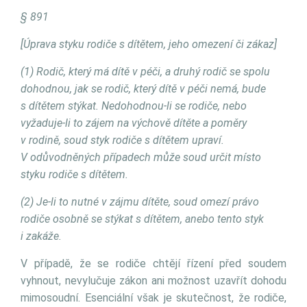
§ 891
[Úprava styku rodiče s dítětem, jeho omezení či zákaz]
(1) Rodič, který má dítě v péči, a druhý rodič se spolu
dohodnou, jak se rodič, který dítě v péči nemá, bude
s dítětem stýkat. Nedohodnou-li se rodiče, nebo
vyžaduje-li to zájem na výchově dítěte a poměry
v rodině, soud styk rodiče s dítětem upraví.
V odůvodněných případech může soud určit místo
styku rodiče s dítětem.
(2) Je-li to nutné v zájmu dítěte, soud omezí právo
rodiče osobně se stýkat s dítětem, anebo tento styk
i zakáže.
V případě, že se rodiče chtějí řízení před soudem
vyhnout, nevylučuje zákon ani možnost uzavřít dohodu
mimosoudní. Esenciální však je skutečnost, že rodiče,