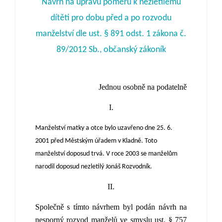
Návrh na úpravu poměrů k nezletilému
dítěti pro dobu před a po rozvodu
manželství dle ust. § 891 odst. 1 zákona č.
89/2012 Sb., občanský zákoník
Jednou osobně na podatelně
I.
Manželství matky a otce bylo uzavřeno dne 25. 6.
2001 před Městským úřadem v Kladně. Toto
manželství doposud trvá. V roce 2003 se manželům
narodil doposud nezletilý Jonáš Rozvodník.
II.
Společně s tímto návrhem byl podán návrh na
nesporný rozvod manželů ve smyslu ust. § 757