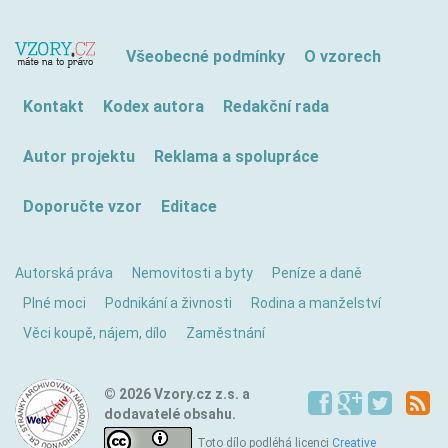
Všeobecné podmínky
O vzorech
Kontakt
Kodex autora
Redakční rada
Autor projektu
Reklama a spolupráce
Doporučte vzor
Editace
Autorská práva
Nemovitosti a byty
Peníze a daně
Plné moci
Podnikání a živnosti
Rodina a manželství
Věci koupě, nájem, dílo
Zaměstnání
© 2026 Vzory.cz z.s. a
dodavatelé obsahu.
Toto dílo podléhá licenci
Creative