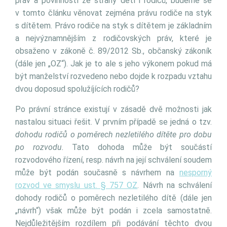
práv a povinností ze strany dětí i rodičů, budeme se
v tomto článku věnovat zejména právu rodiče na styk
s dítětem. Právo rodiče na styk s dítětem je základním
a nejvýznamnějším z rodičovských práv, které je
obsaženo v zákoně č. 89/2012 Sb., občanský zákoník
(dále jen „OZ“). Jak je to ale s jeho výkonem pokud má
být manželství rozvedeno nebo dojde k rozpadu vztahu
dvou doposud spolužíjících rodičů?
Po právní stránce existují v zásadě dvě možnosti jak
nastalou situaci řešit. V prvním případě se jedná o tzv.
dohodu rodičů o poměrech nezletilého dítěte pro dobu
po rozvodu.
Tato dohoda může být součástí
rozvodového řízení, resp. návrh na její schválení soudem
může být podán současně s návrhem na
nesporný
rozvod ve smyslu ust. § 757 OZ
. Návrh na schválení
dohody rodičů o poměrech nezletilého dítě (dále jen
„návrh“) však může být podán i zcela samostatně.
Nejdůležitějším rozdílem při podávání těchto dvou