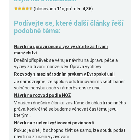
(hlasováno
11
x, průměr:
4,36
)
Podívejte se, které další články řeší
podobné téma:
Návrh na úpravu péče a výživy dítěte za trvání
manželství
Dnešní příspěvek se věnuje návrhu na úpravu péče a
výživy za trvání manželství. Úprava výchovy...
Rozvody s mezinárodním prvkem v Evropské unii
Je samozřejmé, že spolu s odstraňováním všech bariér
volného pohybu osob v rámci Evropské unie...
Návrh na rozvod podle NOZ
V našem dnešním článku zavítáme do oblasti rodinného
práva, konkrétně se budeme věnovat častému jevu,
kterým...
Návrh na zrušení vyživovací povinnosti
Pokud je dítě již schopno živit se samo, lze soudu podat
návrh na zrušení vyživovací...