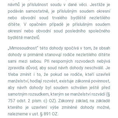
návrhů je příslušnost soudu v dané věci. Jestliže je
podáván samostatně, je příslušným soudem okresní
nebo obvodní soud trvalého bydliště nezletilého
dítěte. V opačném případě je příslušným soudem
okresní nebo obvodní soud posledního společného
bydliště manželů.
„Mimosoudnost“ této dohody spočívá v tom, že obsah
dohody si primárně stanovují rodiče nezletilého dítěte
sami mezi sebou. Při nesporných rozvodech nebývá
zpravidla důvod, aby soud návrh dohody neschválil. Je
třeba zmínit i to, že pokud se rodiče, kteří uzavřeli
manželství, hodlají rozvést, existuje zákonná povinnost,
aby návrh dohody byl soudem schválen ještě před
samotným rozsudkem, kterým se manželství rozvádí (§
757 odst. 2 písm. c) OZ). Zákonný základ, na základě
kterého je uzavření výše zmíněné dohody možné,
nalezneme v ust. § 891 OZ.