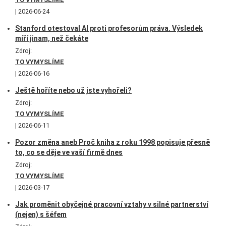
2026-06-24
Stanford otestoval AI proti profesorům práva. Výsledek
míří jinam, než čekáte
Zdroj:
TO VYMYSLÍME
2026-06-16
Ještě hoříte nebo už jste vyhořeli?
Zdroj:
TO VYMYSLÍME
2026-06-11
Pozor změna aneb Proč kniha z roku 1998 popisuje přesně
to, co se děje ve vaší firmě dnes
Zdroj:
TO VYMYSLÍME
2026-03-17
Jak proměnit obyčejné pracovní vztahy v silné partnerství
(nejen) s šéfem