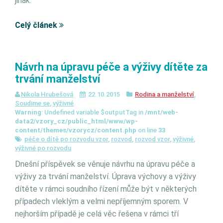
jinak.
Celý článek
Návrh na úpravu péče a výživy dítěte za
trvání manželství
Nikola Hrubešová
22.10.2015
Rodina a manželství
,
Soudime se
,
výživné
Warning
: Undefined variable $outputTag in
/mnt/web-
data2/vzory_cz/public_html/www/wp-
content/themes/vzorycz/content.php
on line
33
péče o dítě po rozvodu vzor
,
rozvod
,
rozvod vzor
,
výživné
,
výživné po rozvodu
Dnešní příspěvek se věnuje návrhu na úpravu péče a
výživy za trvání manželství. Úprava výchovy a výživy
dítěte v rámci soudního řízení může být v některých
případech vleklým a velmi nepříjemným sporem. V
nejhorším případě je celá věc řešena v rámci tří