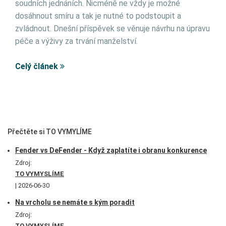
soudních jednáních. Nicméně ne vždy je možné
dosáhnout smíru a tak je nutné to podstoupit a
zvládnout. Dnešní příspěvek se věnuje návrhu na úpravu
péče a výživy za trvání manželství.
Celý článek
Přečtěte si TO VYMYLÍME
Fender vs DeFender - Když zaplatíte i obranu konkurence
Zdroj:
TO VYMYSLÍME
2026-06-30
Na vrcholu se nemáte s kým poradit
Zdroj:
TO VYMYSLÍME