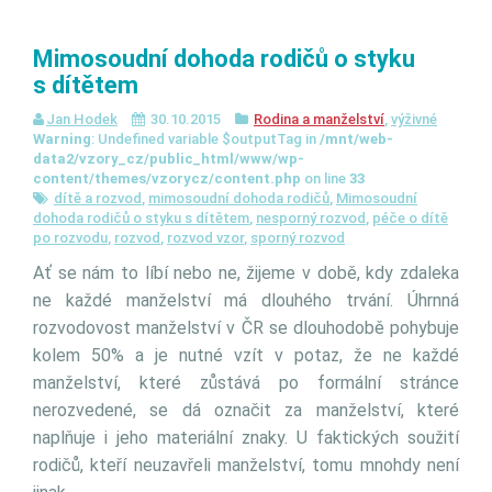
Mimosoudní dohoda rodičů o styku
s dítětem
Jan Hodek
30.10.2015
Rodina a manželství
,
výživné
Warning
: Undefined variable $outputTag in
/mnt/web-
data2/vzory_cz/public_html/www/wp-
content/themes/vzorycz/content.php
on line
33
dítě a rozvod
,
mimosoudní dohoda rodičů
,
Mimosoudní
dohoda rodičů o styku s dítětem
,
nesporný rozvod
,
péče o dítě
po rozvodu
,
rozvod
,
rozvod vzor
,
sporný rozvod
Ať se nám to líbí nebo ne, žijeme v době, kdy zdaleka
ne každé manželství má dlouhého trvání. Úhrnná
rozvodovost manželství v ČR se dlouhodobě pohybuje
kolem 50% a je nutné vzít v potaz, že ne každé
manželství, které zůstává po formální stránce
nerozvedené, se dá označit za manželství, které
naplňuje i jeho materiální znaky. U faktických soužití
rodičů, kteří neuzavřeli manželství, tomu mnohdy není