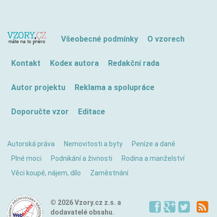
Všeobecné podmínky
O vzorech
Kontakt
Kodex autora
Redakční rada
Autor projektu
Reklama a spolupráce
Doporučte vzor
Editace
Autorská práva
Nemovitosti a byty
Peníze a daně
Plné moci
Podnikání a živnosti
Rodina a manželství
Věci koupě, nájem, dílo
Zaměstnání
© 2026 Vzory.cz z.s. a
dodavatelé obsahu.