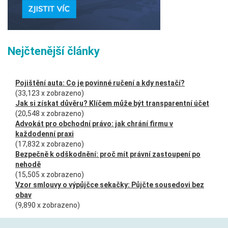
Nejčtenější články
Pojištění auta: Co je povinné ručení a kdy nestačí?
(33,123 x zobrazeno)
Jak si získat důvěru? Klíčem může být transparentní účet
(20,548 x zobrazeno)
Advokát pro obchodní právo: jak chrání firmu v
každodenní praxi
(17,832 x zobrazeno)
Bezpečně k odškodnění: proč mít právní zastoupení po
nehodě
(15,505 x zobrazeno)
Vzor smlouvy o výpůjčce sekačky: Půjčte sousedovi bez
obav
(9,890 x zobrazeno)