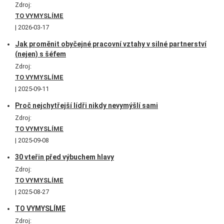
Zdroj:
TO VYMYSLÍME
2026-03-17
Jak proměnit obyčejné pracovní vztahy v silné partnerství
(nejen) s šéfem
Zdroj:
TO VYMYSLÍME
2025-09-11
Proč nejchytřejší lídři nikdy nevymýšlí sami
Zdroj:
TO VYMYSLÍME
2025-09-08
30 vteřin před výbuchem hlavy
Zdroj:
TO VYMYSLÍME
2025-08-27
TO VYMYSLÍME
Zdroj: