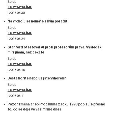
Zdroj:
TO VYMYSLÍME
2026-06-30
Na vrcholu se nemáte s kým poradit
Zdroj:
TO VYMYSLÍME
2026-06-24
Stanford otestoval AI proti profesorům práva. Výsledek
míří jinam, než čekáte
Zdroj:
TO VYMYSLÍME
2026-06-16
Ještě hoříte nebo už jste vyhořeli?
Zdroj:
TO VYMYSLÍME
2026-06-11
Pozor změna aneb Proč kniha z roku 1998 popisuje přesně
to, co se děje ve vaší firmě dnes