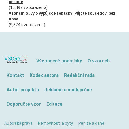
nehodě
(15,497 x zobrazeno)
Vzor smlouvy o výpůjčce sekačky: Půjčte sousedovi bez
obav
(9,874 x zobrazeno)
Všeobecné podmínky
O vzorech
Kontakt
Kodex autora
Redakční rada
Autor projektu
Reklama a spolupráce
Doporučte vzor
Editace
Autorská práva
Nemovitosti a byty
Peníze a daně