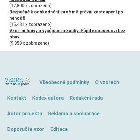
(17,800 x zobrazeno)
Bezpečně k odškodnění: proč mít právní zastoupení po
nehodě
(15,431 x zobrazeno)
Vzor smlouvy o výpůjčce sekačky: Půjčte sousedovi bez
obav
(9,850 x zobrazeno)
Všeobecné podmínky
O vzorech
Kontakt
Kodex autora
Redakční rada
Autor projektu
Reklama a spolupráce
Doporučte vzor
Editace