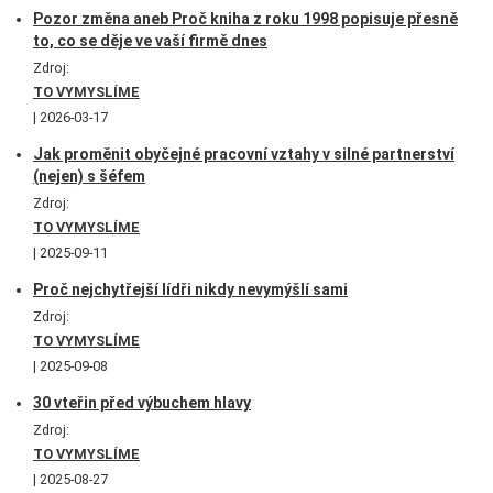
Pozor změna aneb Proč kniha z roku 1998 popisuje přesně
to, co se děje ve vaší firmě dnes
Zdroj:
TO VYMYSLÍME
2026-03-17
Jak proměnit obyčejné pracovní vztahy v silné partnerství
(nejen) s šéfem
Zdroj:
TO VYMYSLÍME
2025-09-11
Proč nejchytřejší lídři nikdy nevymýšlí sami
Zdroj:
TO VYMYSLÍME
2025-09-08
30 vteřin před výbuchem hlavy
Zdroj:
TO VYMYSLÍME
2025-08-27