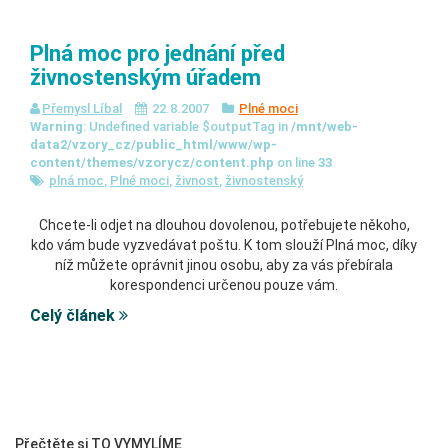
Plná moc pro jednání před
živnostenským úřadem
Přemysl Líbal
22.8.2007
Plné moci
Warning
: Undefined variable $outputTag in
/mnt/web-
data2/vzory_cz/public_html/www/wp-
content/themes/vzorycz/content.php
on line
33
plná moc
,
Plné moci
,
živnost
,
živnostenský
Chcete-li odjet na dlouhou dovolenou, potřebujete někoho,
kdo vám bude vyzvedávat poštu. K tom slouží Plná moc, díky
níž můžete oprávnit jinou osobu, aby za vás přebírala
korespondenci určenou pouze vám.
Celý článek
Přečtěte si TO VYMYLÍME