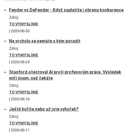
Fender vs DeFender - Když zaplatíte i obranu konkurence
Zdroj:
TO VYMYSLÍME
2026-06-30
Na vrcholu se nemáte s kým poradit
Zdroj:
TO VYMYSLÍME
2026-06-24
Stanford otestoval AI proti profesorům práva. Výsledek
míří jinam, než čekáte
Zdroj:
TO VYMYSLÍME
2026-06-16
Ještě hoříte nebo už jste vyhořeli?
Zdroj:
TO VYMYSLÍME
2026-06-11