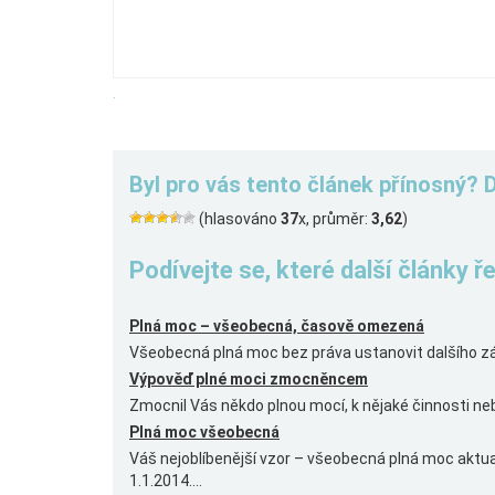
.
Byl pro vás tento článek přínosný? 
(hlasováno
37
x, průměr:
3,62
)
Podívejte se, které další články 
Plná moc – všeobecná, časově omezená
Všeobecná plná moc bez práva ustanovit dalšího zá
Výpověď plné moci zmocněncem
Zmocnil Vás někdo plnou mocí, k nějaké činnosti 
Plná moc všeobecná
Váš nejoblíbenější vzor – všeobecná plná moc akt
1.1.2014....