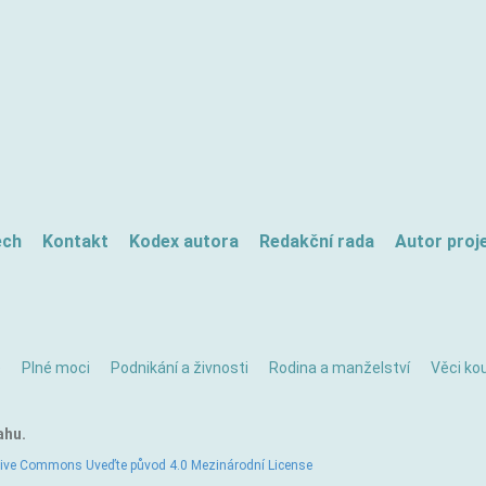
ech
Kontakt
Kodex autora
Redakční rada
Autor proj
ě
Plné moci
Podnikání a živnosti
Rodina a manželství
Věci kou
ahu.
tive Commons Uveďte původ 4.0 Mezinárodní License