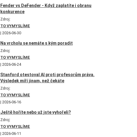
Fender vs DeFender - Když zaplatíte i obranu
konkurence
Zdroj:
TO VYMYSLÍME
2026-06-30
Na vrcholu se nemáte s kým poradit
Zdroj:
TO VYMYSLÍME
2026-06-24
Stanford otestoval AI proti profesorům práva.
Výsledek míří jinam, než čekáte
Zdroj:
TO VYMYSLÍME
2026-06-16
Ještě hoříte nebo už jste vyhořeli?
Zdroj:
TO VYMYSLÍME
2026-06-11