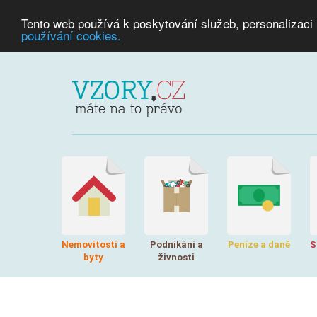
Tento web používá k poskytování služeb, personalizaci
používání cookies.
Nemovitosti a
Podnikání a
Peníze a daně
S
byty
živnosti