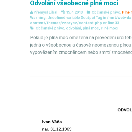
Odvolání všeobecné plné moci
Přemysl Líbal
15.4.2013
Občanské právo
,
Plné 
Warning
: Undefined variable $outputTag in
/mnt/web-da
content/themes/vzorycz/content.php
on line
33
Občanské právo
,
odvolání
,
plná moc
,
Plné moci
Pokud je plná moc omezena na provedení určitéh
jedná o všeobecnou a časově neomezenou plnou 
vypovězením zmocněncem nebo smrtí zmocněnc
ODVOL
Ivan Váňa
nar. 31.12.1969