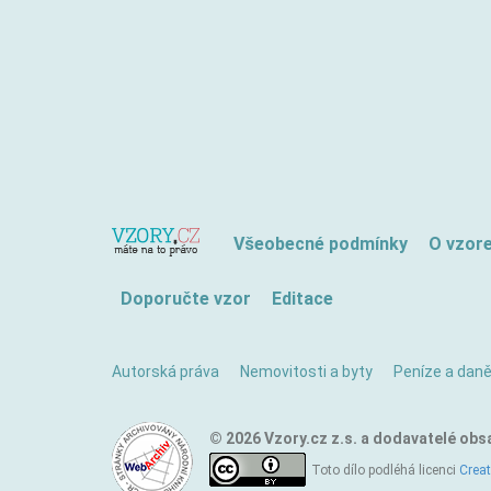
Všeobecné podmínky
O vzor
Doporučte vzor
Editace
Autorská práva
Nemovitosti a byty
Peníze a dan
© 2026 Vzory.cz z.s. a dodavatelé obs
Toto dílo podléhá licenci
Crea