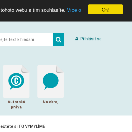
Ok!
 tohoto webu s tím souhlasíte.
Více o
Přihlásit se
Autorská
Na okraj
práva
řečtěte si TO VYMYLÍME