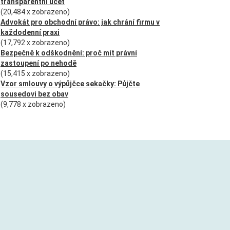
transparentní účet
(20,484 x zobrazeno)
Advokát pro obchodní právo: jak chrání firmu v
každodenní praxi
(17,792 x zobrazeno)
Bezpečně k odškodnění: proč mít právní
zastoupení po nehodě
(15,415 x zobrazeno)
Vzor smlouvy o výpůjčce sekačky: Půjčte
sousedovi bez obav
(9,778 x zobrazeno)