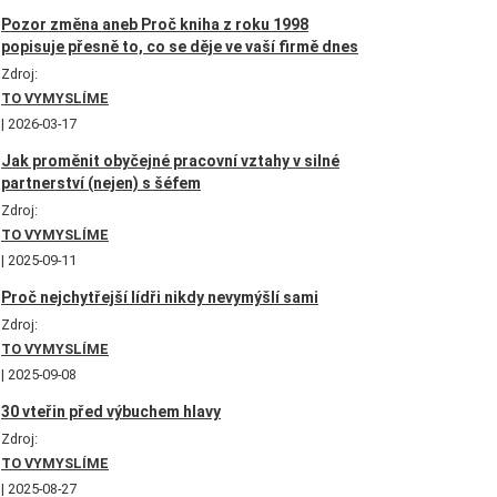
Pozor změna aneb Proč kniha z roku 1998
popisuje přesně to, co se děje ve vaší firmě dnes
Zdroj:
TO VYMYSLÍME
2026-03-17
Jak proměnit obyčejné pracovní vztahy v silné
partnerství (nejen) s šéfem
Zdroj:
TO VYMYSLÍME
2025-09-11
Proč nejchytřejší lídři nikdy nevymýšlí sami
Zdroj:
TO VYMYSLÍME
2025-09-08
30 vteřin před výbuchem hlavy
Zdroj:
TO VYMYSLÍME
2025-08-27