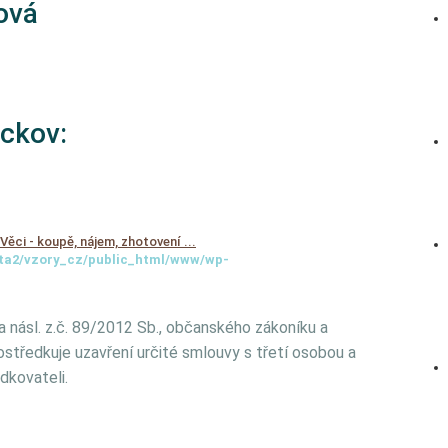
ová
ickov:
Věci - koupě, nájem, zhotovení ...
ta2/vzory_cz/public_html/www/wp-
 násl. z.č. 89/2012 Sb., občanského zákoníku a
ostředkuje uzavření určité smlouvy s třetí osobou a
dkovateli.