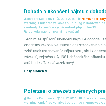
Dohoda o ukončení nájmu s dohodo
Barbora Kubíčková
29.1.2015
Nemovitosti a by
Warning
: Undefined variable $outputTag in
/mnt/web-da
content/themes/vzorycz/content.php
on line
33
dohoda
,
nájem
,
narovnání
,
skončení
Jedním ze způsobů ukončení nájmu je dohoda uzav
občanský zákoník ve zvláštních ustanoveních o n
zvláštních ustanovení o nájmu bytu, ale i z obec
závazků, zejména z § 1981 občanského zákoníku, dl
aniž bude zřízen závazek nový.
Celý článek
Potvrzení o převzetí svěřených př
Barbora Kubíčková
18.12.2014
Pracovní právo
Warning
: Undefined variable $outputTag in
/mnt/web-da