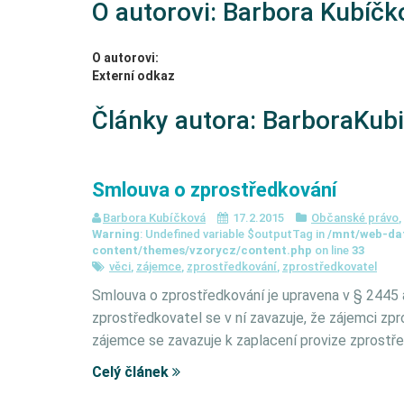
O autorovi: Barbora Kubíčk
O autorovi:
Externí odkaz
Články autora: BarboraKub
Smlouva o zprostředkování
Barbora Kubíčková
17.2.2015
Občanské právo
,
Warning
: Undefined variable $outputTag in
/mnt/web-da
content/themes/vzorycz/content.php
on line
33
věci
,
zájemce
,
zprostředkování
,
zprostředkovatel
Smlouva o zprostředkování je upravena v § 2445 a
zprostředkovatel se v ní zavazuje, že zájemci zpr
zájemce se zavazuje k zaplacení provize zprostře
Celý článek