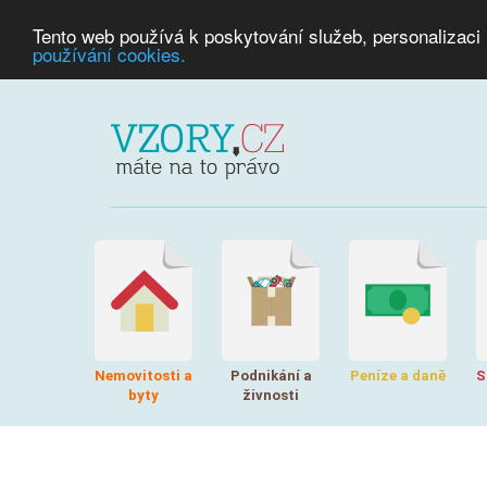
Tento web používá k poskytování služeb, personalizaci
používání cookies.
Nemovitosti a
Podnikání a
Peníze a daně
S
byty
živnosti