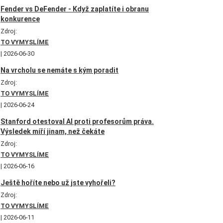
Fender vs DeFender - Když zaplatíte i obranu
konkurence
Zdroj:
TO VYMYSLÍME
2026-06-30
Na vrcholu se nemáte s kým poradit
Zdroj:
TO VYMYSLÍME
2026-06-24
Stanford otestoval AI proti profesorům práva.
Výsledek míří jinam, než čekáte
Zdroj:
TO VYMYSLÍME
2026-06-16
Ještě hoříte nebo už jste vyhořeli?
Zdroj:
TO VYMYSLÍME
2026-06-11