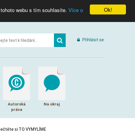
Ok!
 tohoto webu s tím souhlasíte.
Více o
Přihlásit se
Autorská
Na okraj
práva
řečtěte si TO VYMYLÍME