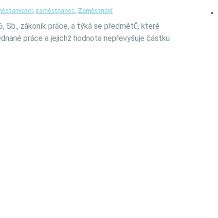
ěstanvatel
,
zaměstnanec
,
Zaměstnání
, Sb., zákoník práce, a týká se předmětů, které
dnané práce a jejichž hodnota nepřevyšuje částku