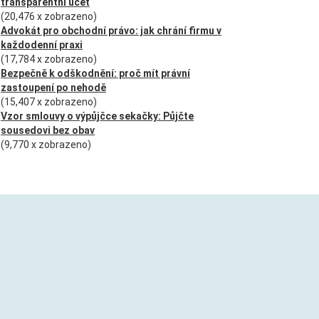
transparentní účet
(20,476 x zobrazeno)
Advokát pro obchodní právo: jak chrání firmu v
každodenní praxi
(17,784 x zobrazeno)
Bezpečně k odškodnění: proč mít právní
zastoupení po nehodě
(15,407 x zobrazeno)
Vzor smlouvy o výpůjčce sekačky: Půjčte
sousedovi bez obav
(9,770 x zobrazeno)