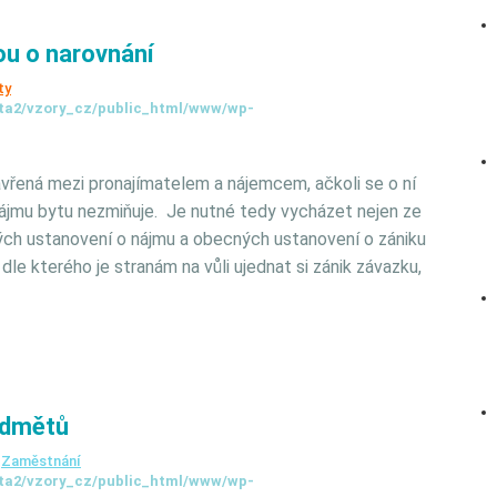
u o narovnání
ty
ta2/vzory_cz/public_html/www/wp-
řená mezi pronajímatelem a nájemcem, ačkoli se o ní
ájmu bytu nezmiňuje. Je nutné tedy vycházet nejen ze
ných ustanovení o nájmu a obecných ustanovení o zániku
e kterého je stranám na vůli ujednat si zánik závazku,
edmětů
,
Zaměstnání
ta2/vzory_cz/public_html/www/wp-