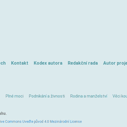
ech
Kontakt
Kodex autora
Redakční rada
Autor proj
ě
Plné moci
Podnikání a živnosti
Rodina a manželství
Věci kou
ahu.
tive Commons Uveďte původ 4.0 Mezinárodní License