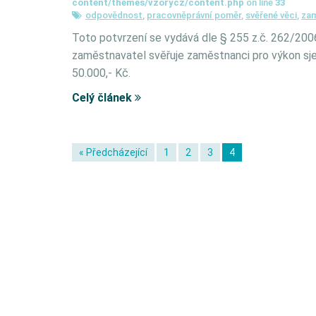
content/themes/vzorycz/content.php
on line
33
odpovědnost
,
pracovněprávní poměr
,
svěřené věci
,
zam
Toto potvrzení se vydává dle § 255 z.č. 262/2006
zaměstnavatel svěřuje zaměstnanci pro výkon sje
50.000,- Kč.
Celý článek
« Předcházející
1
2
3
4