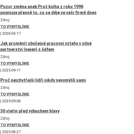
Pozor změna aneb Proč kniha z roku 1998
popisuje přesně to, co se děje ve vaší firmě dnes
Zdroj:
TO VYMYSLÍME
2026-03-17
Jak proměnit obyčejné pracovní vztahy v silné
partnerství (nejen) s šéfem
Zdroj:
TO VYMYSLÍME
2025-09-11
Proč nejchytřejší lídři nikdy nevymýšlí sami
Zdroj:
TO VYMYSLÍME
2025-09-08
30 vteřin před výbuchem hlavy
Zdroj:
TO VYMYSLÍME
2025-08-27