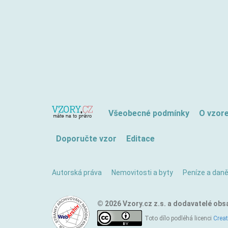
Všeobecné podmínky
O vzor
Doporučte vzor
Editace
Autorská práva
Nemovitosti a byty
Peníze a dan
© 2026 Vzory.cz z.s. a dodavatelé obs
Toto dílo podléhá licenci
Crea