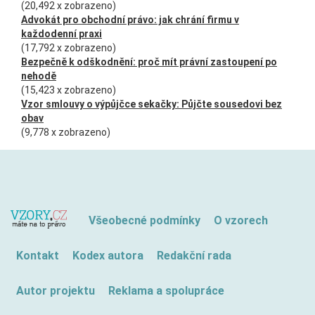
(20,492 x zobrazeno)
Advokát pro obchodní právo: jak chrání firmu v
každodenní praxi
(17,792 x zobrazeno)
Bezpečně k odškodnění: proč mít právní zastoupení po
nehodě
(15,423 x zobrazeno)
Vzor smlouvy o výpůjčce sekačky: Půjčte sousedovi bez
obav
(9,778 x zobrazeno)
Všeobecné podmínky
O vzorech
Kontakt
Kodex autora
Redakční rada
Autor projektu
Reklama a spolupráce