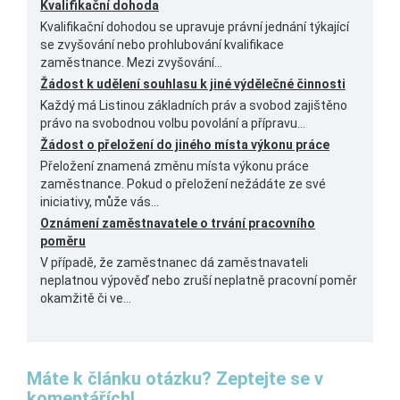
Kvalifikační dohoda
Kvalifikační dohodou se upravuje právní jednání týkající
se zvyšování nebo prohlubování kvalifikace
zaměstnance. Mezi zvyšování...
Žádost k udělení souhlasu k jiné výdělečné činnosti
Každý má Listinou základních práv a svobod zajištěno
právo na svobodnou volbu povolání a přípravu...
Žádost o přeložení do jiného místa výkonu práce
Přeložení znamená změnu místa výkonu práce
zaměstnance. Pokud o přeložení nežádáte ze své
iniciativy, může vás...
Oznámení zaměstnavatele o trvání pracovního
poměru
V případě, že zaměstnanec dá zaměstnavateli
neplatnou výpověď nebo zruší neplatně pracovní poměr
okamžitě či ve...
Máte k článku otázku? Zeptejte se v
komentářích!