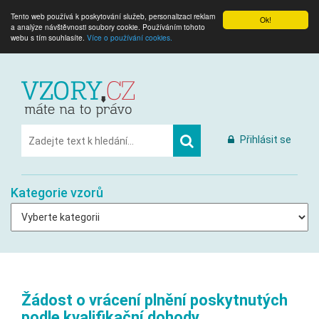
Tento web používá k poskytování služeb, personalizaci reklam
Ok!
a analýze návštěvnosti soubory cookie. Používáním tohoto
webu s tím souhlasíte.
Více o používání cookies.
Přihlásit se
Kategorie vzorů
Žádost o vrácení plnění poskytnutých
podle kvalifikační dohody