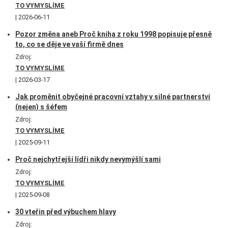
TO VYMYSLÍME
2026-06-11
Pozor změna aneb Proč kniha z roku 1998 popisuje přesně
to, co se děje ve vaší firmě dnes
Zdroj:
TO VYMYSLÍME
2026-03-17
Jak proměnit obyčejné pracovní vztahy v silné partnerství
(nejen) s šéfem
Zdroj:
TO VYMYSLÍME
2025-09-11
Proč nejchytřejší lídři nikdy nevymýšlí sami
Zdroj:
TO VYMYSLÍME
2025-09-08
30 vteřin před výbuchem hlavy
Zdroj: