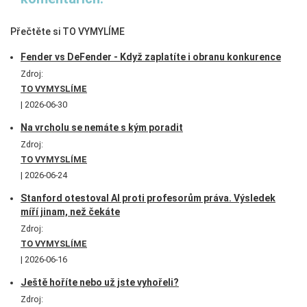
Přečtěte si TO VYMYLÍME
Fender vs DeFender - Když zaplatíte i obranu konkurence
Zdroj:
TO VYMYSLÍME
2026-06-30
Na vrcholu se nemáte s kým poradit
Zdroj:
TO VYMYSLÍME
2026-06-24
Stanford otestoval AI proti profesorům práva. Výsledek
míří jinam, než čekáte
Zdroj:
TO VYMYSLÍME
2026-06-16
Ještě hoříte nebo už jste vyhořeli?
Zdroj: