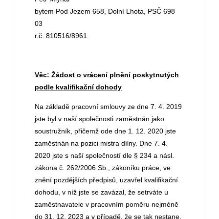
bytem Pod Jezem 658, Dolní Lhota, PSČ 698
03
r.č. 810516/8961
Věc: Žádost o vrácení plnění poskytnutých
podle kvalifikační dohody
Na základě pracovní smlouvy ze dne 7. 4. 2019
jste byl v naší společnosti zaměstnán jako
soustružník, přičemž ode dne 1. 12. 2020 jste
zaměstnán na pozici mistra dílny. Dne 7. 4.
2020 jste s naší společností dle § 234 a násl.
zákona č. 262/2006 Sb., zákoníku práce, ve
znění pozdějších předpisů, uzavřel kvalifikační
dohodu, v níž jste se zavázal, že setrváte u
zaměstnavatele v pracovním poměru nejméně
do 31. 12. 2023 a v případě, že se tak nestane,