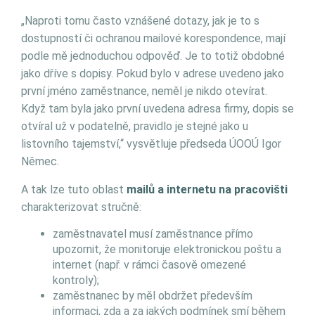
„Naproti tomu často vznášené dotazy, jak je to s
dostupností či ochranou mailové korespondence, mají
podle mě jednoduchou odpověď. Je to totiž obdobné
jako dříve s dopisy. Pokud bylo v adrese uvedeno jako
první jméno zaměstnance, neměl je nikdo otevírat.
Když tam byla jako první uvedena adresa firmy, dopis se
otvíral už v podatelně, pravidlo je stejné jako u
listovního tajemství,“ vysvětluje předseda ÚOOÚ Igor
Němec.
A tak lze tuto oblast
mailů a internetu na pracovišti
charakterizovat stručně:
zaměstnavatel musí zaměstnance přímo
upozornit, že monitoruje elektronickou poštu a
internet (např. v rámci časově omezené
kontroly);
zaměstnanec by měl obdržet především
informaci, zda a za jakých podmínek smí během