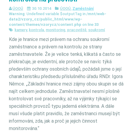
ÚOOÚ
30.10.2014
ÚOOÚ
,
Zaměstnání
Warning
: Undefined variable $outputTag in
/mnt/web-
data2/vzory_cz/public_html/www/wp-
content/themes/vzorycz/content.php
on line
33
kamery
,
kontrola
,
monitoring
,
pracoviště
,
soukromí
Kde je hranice mezi právem na ochranu soukromí
zaměstnance a právem na kontrolu ze strany
zaměstnavatele. Že je velice tenká, klikatá a často se
překračuje, je evidentní, ale protože se navíc týká
především ochrany osobních údajů, požádali jsme o její
charakteristiku předsedu příslušného úřadu RNDr. Igora
Němce.
„Základní hranice mezi zájmy obou skupin se dá
najít celkem jednoduše. Zaměstnavatel nesmí plošně
kontrolovat své pracovníky, až na výjimky týkající se
speciálních provozů typu jaderná elektrárna. A dále
musí všude platit pravidlo, že zaměstnanci musejí být
informováni, zda, jak a proč je jejich činnost
monitorována.“