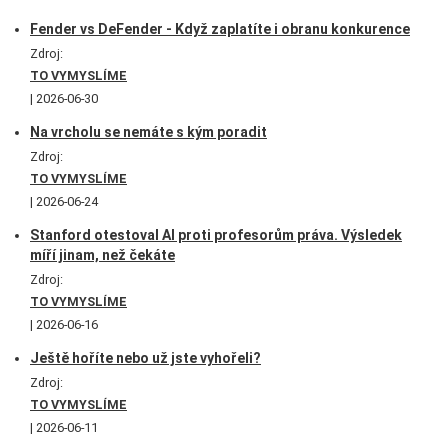
Fender vs DeFender - Když zaplatíte i obranu konkurence
Zdroj:
TO VYMYSLÍME
2026-06-30
Na vrcholu se nemáte s kým poradit
Zdroj:
TO VYMYSLÍME
2026-06-24
Stanford otestoval AI proti profesorům práva. Výsledek
míří jinam, než čekáte
Zdroj:
TO VYMYSLÍME
2026-06-16
Ještě hoříte nebo už jste vyhořeli?
Zdroj:
TO VYMYSLÍME
2026-06-11