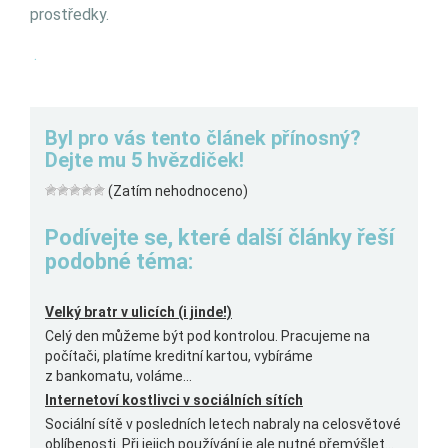
prostředky.
.
Byl pro vás tento článek přínosný?
Dejte mu 5 hvězdiček!
(Zatím nehodnoceno)
Podívejte se, které další články řeší
podobné téma:
Velký bratr v ulicích (i jinde!)
Celý den můžeme být pod kontrolou. Pracujeme na
počítači, platíme kreditní kartou, vybíráme
z bankomatu, voláme...
Internetoví kostlivci v sociálních sítích
Sociální sítě v posledních letech nabraly na celosvětové
oblíbenosti. Při jejich používání je ale nutné přemýšlet...