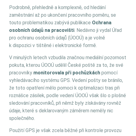
Podrobně, přehledně a komplexně, od hledání
zaměstnání až po ukončení pracovního poměru, se
touto problematikou zabývá publikace
Ochrana
osobních údajů na pracovišti
. Nedávno ji vydal Úřad
pro ochranu osobních údajů (ÚOOÚ) a je volně
k dispozici v tištěné i elektronické formě.
V minulých letech vzbudila značnou mediální pozornost
pokuta, kterou ÚOOÚ udělil České poště za to, že své
pracovníky
monitorovala při pochůzkách
pomocí
vyhledávacího systému GPS. Vedení pošty se bránilo,
že toto opatření mělo pomoci k optimalizaci tras při
roznášce zásilek, podle vedení ÚOOÚ však šlo o plošné
sledování pracovníků, při němž byly získávány rovněž
údaje, které s deklarovaným záměrem neměly nic
společného.
Použití GPS je však zcela běžné při kontrole provozu