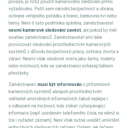
povaze, je totiž použití kamerového sledování přímo
vyžadováno. Patří sem národní bezpečnost a obrana,
ochrana veřejného pořádku a hranic, bankovnictví nebo
herny. Není-li tato podmínka splněna, zaměstnavatel
nesmí kamerové sledování zavést
, ani pokud by měl
souhlas zaměstnanců. Zaměstnavatel smí dále
provozovat sledování prostřednictvím kamerových
systémů z důvodu bezpečnosti práce, ochrany života a
zdraví. Nesmí však sledovat místa jako šatny, toalety
nebo místnosti, kde se zaměstnanci scházejí během
přestávky.
Zaměstnanec
musí být informován
o přítomnosti
kamerových systémů alespoň prostřednictvím
viditelně umístěných informačních tabulí nejlépe i
s odkazem na možnost, kde získat vyčerpávající
informace (např. uvedením telefonního čísla, na němž si
lze i vyžádat záznam). Není však nutné uvádět umístění
jednotlivých sledovacích zařízení. Ovšem, jak řečeno