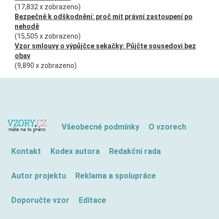
(17,832 x zobrazeno)
Bezpečně k odškodnění: proč mít právní zastoupení po
nehodě
(15,505 x zobrazeno)
Vzor smlouvy o výpůjčce sekačky: Půjčte sousedovi bez
obav
(9,890 x zobrazeno)
Všeobecné podmínky
O vzorech
Kontakt
Kodex autora
Redakční rada
Autor projektu
Reklama a spolupráce
Doporučte vzor
Editace