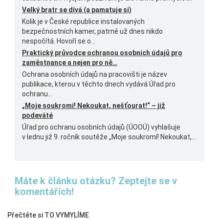
Velký bratr se dívá (a pamatuje si)
Kolik je v České republice instalovaných
bezpečnostních kamer, patrně už dnes nikdo
nespočítá. Hovoří se o...
Praktický průvodce ochranou osobních údajů pro
zaměstnance a nejen pro ně…
Ochrana osobních údajů na pracovišti je název
publikace, kterou v těchto dnech vydává Úřad pro
ochranu...
„Moje soukromí! Nekoukat, nešťourat!“ – již
podeváté
Úřad pro ochranu osobních údajů (ÚOOÚ) vyhlašuje
v lednu již 9. ročník soutěže „Moje soukromí! Nekoukat,...
Máte k článku otázku? Zeptejte se v
komentářích!
Přečtěte si TO VYMYLÍME