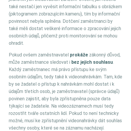
také nestačí jen vyvěsit informační tabulku s obrázkem
(piktogramem zobrazujícím kameru), tím by informační
povinnost nebyla splněna. Dotčení zaměstnanci by
také měli dostat veškeré informace o zpracování jejich
osobních údajů, přičemž proti monitorování se mohou
ohradit.
Pokud ovšem zaměstnavatel
prokáže
zákonný důvod,
může zaměstnance sledovat i
bez jejich souhlasu
.
Každý zaměstnanec má právo přístupu ke svým
osobním údajům, tedy také k videonahrávkám. Tam, kde
by se žadatel o přístup k nahrávkám mohl dostat i k
údajům třetích osob, je zaměstnavatel (správce údajů)
povinen zajistit, aby byla zpřístupněna pouze data
týkající se žadatele. Na videozáznamech musí tedy
rozostřit tváře ostatních lidí. Pokud to není technicky
možné, musí ke zpřístupnění videonahrávky dát souhlas
všechny osoby, které se na záznamu nacházejí.