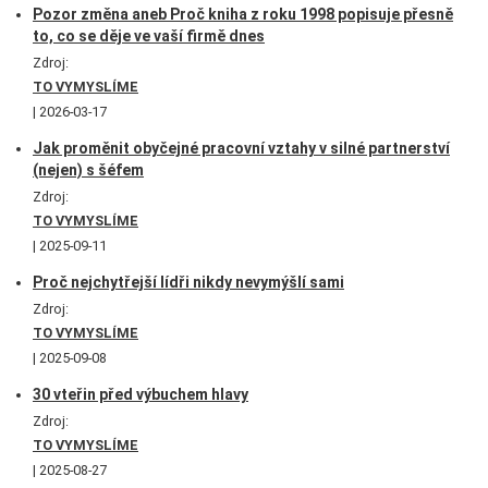
Pozor změna aneb Proč kniha z roku 1998 popisuje přesně
to, co se děje ve vaší firmě dnes
Zdroj:
TO VYMYSLÍME
2026-03-17
Jak proměnit obyčejné pracovní vztahy v silné partnerství
(nejen) s šéfem
Zdroj:
TO VYMYSLÍME
2025-09-11
Proč nejchytřejší lídři nikdy nevymýšlí sami
Zdroj:
TO VYMYSLÍME
2025-09-08
30 vteřin před výbuchem hlavy
Zdroj:
TO VYMYSLÍME
2025-08-27