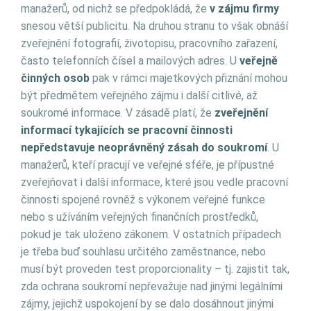
manažerů, od nichž se předpokládá, že
v zájmu firmy
snesou větší publicitu. Na druhou stranu to však obnáší
zveřejnění fotografií, životopisu, pracovního zařazení,
často telefonních čísel a mailových adres. U
veřejně
činných osob
pak v rámci majetkových přiznání mohou
být předmětem veřejného zájmu i další citlivé, až
soukromé informace. V zásadě platí, že
zveřejnění
informací tykajících se pracovní činnosti
nepředstavuje neoprávněný zásah
do soukromí
. U
manažerů, kteří pracují ve veřejné sféře, je přípustné
zveřejňovat i další informace, které jsou vedle pracovní
činnosti spojené rovněž s výkonem veřejné funkce
nebo s užíváním veřejných finančních prostředků,
pokud je tak uloženo zákonem. V ostatních případech
je třeba buď souhlasu určitého zaměstnance, nebo
musí být proveden test proporcionality – tj. zajistit tak,
zda ochrana soukromí nepřevažuje nad jinými legálními
zájmy, jejichž uspokojení by se dalo dosáhnout jinými