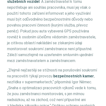
služebních vozidel
. A zaměstnavatel k tomu
nepotřebuje ani souhlas pracovníka, musí jej však o
použití tohoto zařízení informovat a jeho využívání
musí být odůvodněno bezpečnostními důvody nebo
povahou pracovní činnosti (kurýrní služba, převoz
peněz). Pokud jsou auta vybavená GPS používána
rovněž k osobním účelůms vědomím zaměstnavatele,
je citlivou oblastí nakládání se získanými údaji
monitorovat soukromí zaměstnance není přípustné.
Záleží samozřejmě na uzavřeném smluvním ujednání
mezi zaměstnavatelem a zaměstnancem.
„Zřejmě nejčastěji se stížnosti na porušování soukromí
na pracovišti týkají provozu
bezpečnostních kamer
,
nezřídka v supermarketech,“ připomíná Igor Němec.
„Snaha o optimalizaci pracovních výkonů vede k tomu,
že jsou zaměstnanci monitorováni, s jen mírnou
nadsázkou, až na záchod, což není přípustné ani
z hlediska zákoníku práce.“ Optikou ochrany osobních