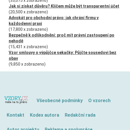
(33,075 x zobrazeno)
Jak si získat důvěru? Klíčem může být transparentní účet
(20,500 x zobrazeno)
Advokát pro obchodní právo: jak chrání firmu v
každodenní praxi
(17,800 x zobrazeno)
Bezpečně k odškodnění: proč mít právní zastoupení po
nehodě
(15,431 x zobrazeno)
Vzor smlouvy o výpůjčce sekačky: Půjčte sousedovi bez
obav
(9,850 x zobrazeno)
Všeobecné podmínky
O vzorech
Kontakt
Kodex autora
Redakční rada
Autor projektu
Reklama a spolupráce