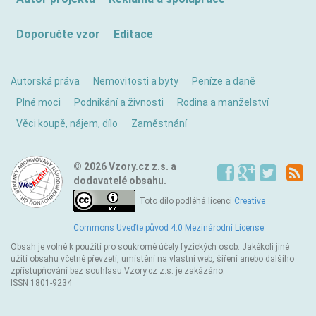
Doporučte vzor
Editace
Autorská práva
Nemovitosti a byty
Peníze a daně
Plné moci
Podnikání a živnosti
Rodina a manželství
Věci koupě, nájem, dílo
Zaměstnání
© 2026 Vzory.cz z.s. a
dodavatelé obsahu.
Toto dílo podléhá licenci
Creative
Commons Uveďte původ 4.0 Mezinárodní License
Obsah je volně k použití pro soukromé účely fyzických osob. Jakékoli jiné
užití obsahu včetně převzetí, umístění na vlastní web, šíření anebo dalšího
zpřístupňování bez souhlasu Vzory.cz z.s. je zakázáno.
ISSN 1801-9234