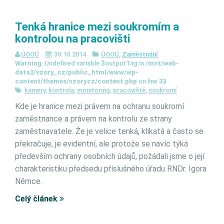
Tenká hranice mezi soukromím a
kontrolou na pracovišti
ÚOOÚ
30.10.2014
ÚOOÚ
,
Zaměstnání
Warning
: Undefined variable $outputTag in
/mnt/web-
data2/vzory_cz/public_html/www/wp-
content/themes/vzorycz/content.php
on line
33
kamery
,
kontrola
,
monitoring
,
pracoviště
,
soukromí
Kde je hranice mezi právem na ochranu soukromí
zaměstnance a právem na kontrolu ze strany
zaměstnavatele. Že je velice tenká, klikatá a často se
překračuje, je evidentní, ale protože se navíc týká
především ochrany osobních údajů, požádali jsme o její
charakteristiku předsedu příslušného úřadu RNDr. Igora
Němce.
Celý článek