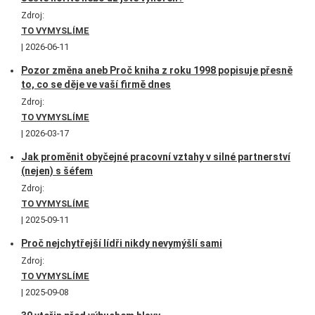
Zdroj:
TO VYMYSLÍME
2026-06-11
Pozor změna aneb Proč kniha z roku 1998 popisuje přesně
to, co se děje ve vaší firmě dnes
Zdroj:
TO VYMYSLÍME
2026-03-17
Jak proměnit obyčejné pracovní vztahy v silné partnerství
(nejen) s šéfem
Zdroj:
TO VYMYSLÍME
2025-09-11
Proč nejchytřejší lídři nikdy nevymýšlí sami
Zdroj:
TO VYMYSLÍME
2025-09-08