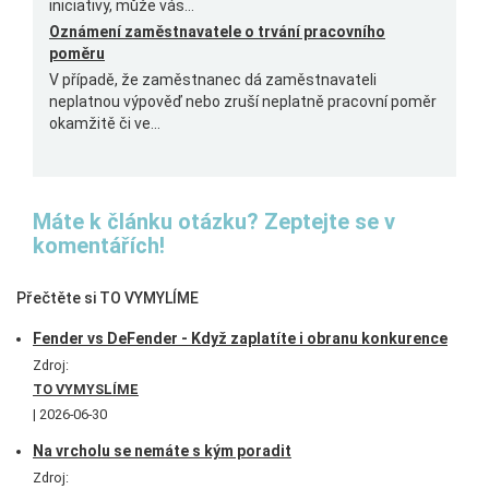
iniciativy, může vás...
Oznámení zaměstnavatele o trvání pracovního
poměru
V případě, že zaměstnanec dá zaměstnavateli
neplatnou výpověď nebo zruší neplatně pracovní poměr
okamžitě či ve...
Máte k článku otázku? Zeptejte se v
komentářích!
Přečtěte si TO VYMYLÍME
Fender vs DeFender - Když zaplatíte i obranu konkurence
Zdroj:
TO VYMYSLÍME
2026-06-30
Na vrcholu se nemáte s kým poradit
Zdroj: