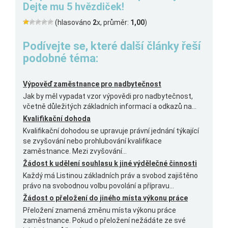
Dejte mu 5 hvězdiček!
(hlasováno
2
x, průměr:
1,00
)
Podívejte se, které další články řeší
podobné téma:
Výpověď zaměstnance pro nadbytečnost
Jak by měl vypadat vzor výpovědi pro nadbytečnost,
včetně důležitých základních informací a odkazů na...
Kvalifikační dohoda
Kvalifikační dohodou se upravuje právní jednání týkající
se zvyšování nebo prohlubování kvalifikace
zaměstnance. Mezi zvyšování...
Žádost k udělení souhlasu k jiné výdělečné činnosti
Každý má Listinou základních práv a svobod zajištěno
právo na svobodnou volbu povolání a přípravu...
Žádost o přeložení do jiného místa výkonu práce
Přeložení znamená změnu místa výkonu práce
zaměstnance. Pokud o přeložení nežádáte ze své