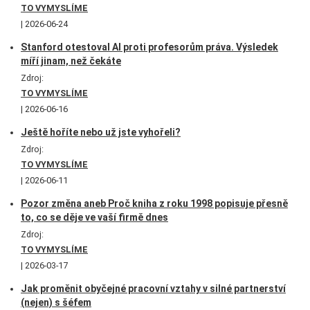
TO VYMYSLÍME
2026-06-24
Stanford otestoval AI proti profesorům práva. Výsledek
míří jinam, než čekáte
Zdroj:
TO VYMYSLÍME
2026-06-16
Ještě hoříte nebo už jste vyhořeli?
Zdroj:
TO VYMYSLÍME
2026-06-11
Pozor změna aneb Proč kniha z roku 1998 popisuje přesně
to, co se děje ve vaší firmě dnes
Zdroj:
TO VYMYSLÍME
2026-03-17
Jak proměnit obyčejné pracovní vztahy v silné partnerství
(nejen) s šéfem