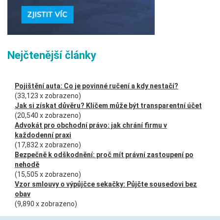
Nejčtenější články
Pojištění auta: Co je povinné ručení a kdy nestačí?
(33,123 x zobrazeno)
Jak si získat důvěru? Klíčem může být transparentní účet
(20,540 x zobrazeno)
Advokát pro obchodní právo: jak chrání firmu v
každodenní praxi
(17,832 x zobrazeno)
Bezpečně k odškodnění: proč mít právní zastoupení po
nehodě
(15,505 x zobrazeno)
Vzor smlouvy o výpůjčce sekačky: Půjčte sousedovi bez
obav
(9,890 x zobrazeno)