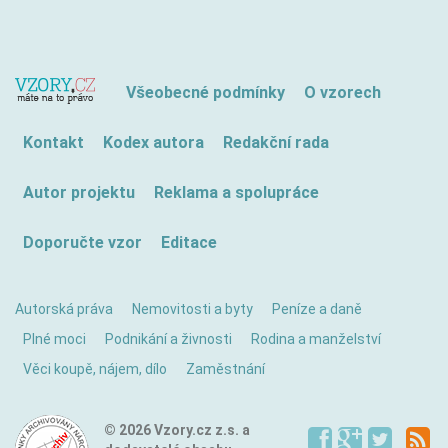
Všeobecné podmínky
O vzorech
Kontakt
Kodex autora
Redakční rada
Autor projektu
Reklama a spolupráce
Doporučte vzor
Editace
Autorská práva
Nemovitosti a byty
Peníze a daně
Plné moci
Podnikání a živnosti
Rodina a manželství
Věci koupě, nájem, dílo
Zaměstnání
© 2026 Vzory.cz z.s. a