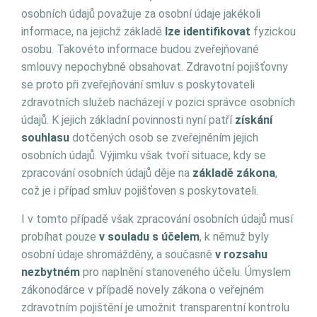
osobních údajů považuje za osobní údaje jakékoli
informace, na jejichž základě
lze identifikovat
fyzickou
osobu. Takovéto informace budou zveřejňované
smlouvy nepochybně obsahovat. Zdravotní pojišťovny
se proto při zveřejňování smluv s poskytovateli
zdravotních služeb nacházejí v pozici správce osobních
údajů. K jejich základní povinnosti nyní patří
získání
souhlasu
dotčených osob se zveřejněním jejich
osobních údajů. Výjimku však tvoří situace, kdy se
zpracování osobních údajů děje na
základě zákona
,
což je i případ smluv pojišťoven s poskytovateli.
I v tomto případě však zpracování osobních údajů musí
probíhat pouze
v souladu s účelem
, k němuž byly
osobní údaje shromážděny, a současně
v rozsahu
nezbytném
pro naplnění stanoveného účelu. Úmyslem
zákonodárce v případě novely zákona o veřejném
zdravotním pojištění je umožnit transparentní kontrolu