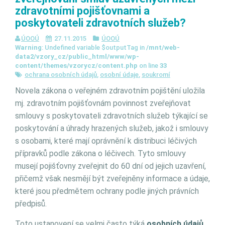
zdravotními pojišťovnami a
poskytovateli zdravotních služeb?
ÚOOÚ
27.11.2015
ÚOOÚ
Warning
: Undefined variable $outputTag in
/mnt/web-
data2/vzory_cz/public_html/www/wp-
content/themes/vzorycz/content.php
on line
33
ochrana osobních údajů
,
osobní údaje
,
soukromí
Novela zákona o veřejném zdravotním pojištění uložila
mj. zdravotním pojišťovnám povinnost zveřejňovat
smlouvy s poskytovateli zdravotních služeb týkající se
poskytování a úhrady hrazených služeb, jakož i smlouvy
s osobami, které mají oprávnění k distribuci léčivých
přípravků podle zákona o léčivech. Tyto smlouvy
musejí pojišťovny zveřejnit do 60 dní od jejich uzavření,
přičemž však nesmějí být zveřejněny informace a údaje,
které jsou předmětem ochrany podle jiných právních
předpisů.
Toto ustanovení se velmi často týká
osobních údajů