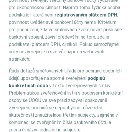
povinnost zveřejnit všechny bankovní účty využívané
pro ekonomickou činnost. Naproti tomu fyzická osoba
podnikající, která není
registrovaným plátcem DPH
,
povinnost uvádět své bankovní účty nemá. Kritérium
pro posouzení, zda ve smlouvách zveřejňovat příslušné
bankovní spojení, závisí především na tom, zda je
podnikatel plátcem DPH, či nikoli. Pokud samozřejmě
účty nezveřejňuje o své vůli např. na webových
stránkách.
Řada dotazů směřovaných Úřadu pro ochranu osobních
údajů upozorňuje na sporné zveřejnění
podpisů
konkrétních osob
v textu zveřejňovaných smluv.
Problematikou zveřejňování listin s podpisem konkrétní
osoby se ÚOOÚ ve své praxi zabýval opakovaně.
Zveřejnění podpisů se nepochybně může stát
skutečností zneužitelnou třetími subjekty, zejména v
kombinaci se zveřejněním čísla bankovního účtu a
jména či názvu jednajícího subjektu.