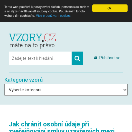
Tento web používá k poskytování služeb, personalizaci reklam
Ok!
a analýze návštěvnosti soubory cookie. Používáním tohoto
webu s tím souhlasíte.
Více o používání cookies.
Přihlásit se
Kategorie vzorů
Jak chránit osobní údaje při
zveřejňování smluv uzavřených mezi