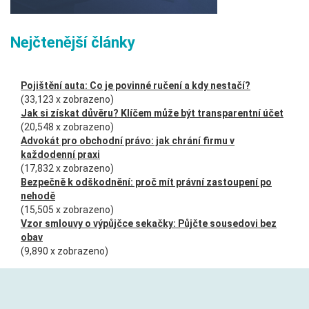
Nejčtenější články
Pojištění auta: Co je povinné ručení a kdy nestačí?
(33,123 x zobrazeno)
Jak si získat důvěru? Klíčem může být transparentní účet
(20,548 x zobrazeno)
Advokát pro obchodní právo: jak chrání firmu v
každodenní praxi
(17,832 x zobrazeno)
Bezpečně k odškodnění: proč mít právní zastoupení po
nehodě
(15,505 x zobrazeno)
Vzor smlouvy o výpůjčce sekačky: Půjčte sousedovi bez
obav
(9,890 x zobrazeno)