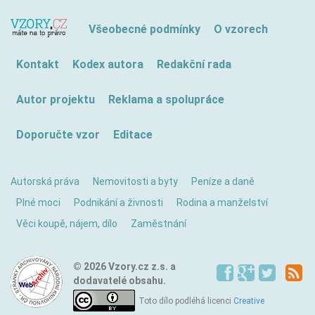
Všeobecné podmínky
O vzorech
Kontakt
Kodex autora
Redakční rada
Autor projektu
Reklama a spolupráce
Doporučte vzor
Editace
Autorská práva
Nemovitosti a byty
Peníze a daně
Plné moci
Podnikání a živnosti
Rodina a manželství
Věci koupě, nájem, dílo
Zaměstnání
© 2026 Vzory.cz z.s. a
dodavatelé obsahu.
Toto dílo podléhá licenci
Creative