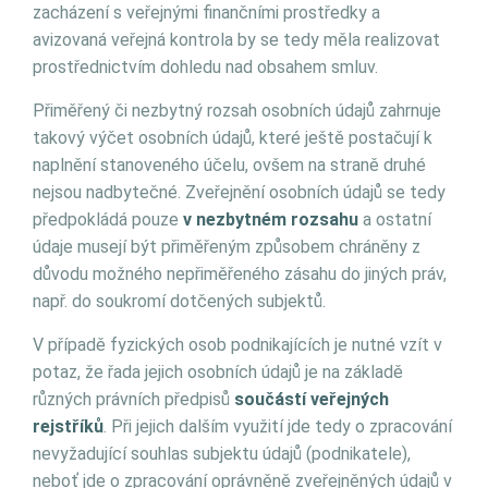
zacházení s veřejnými finančními prostředky a
avizovaná veřejná kontrola by se tedy měla realizovat
prostřednictvím dohledu nad obsahem smluv.
Přiměřený či nezbytný rozsah osobních údajů zahrnuje
takový výčet osobních údajů, které ještě postačují k
naplnění stanoveného účelu, ovšem na straně druhé
nejsou nadbytečné. Zveřejnění osobních údajů se tedy
předpokládá pouze
v nezbytném rozsahu
a ostatní
údaje musejí být přiměřeným způsobem chráněny z
důvodu možného nepřiměřeného zásahu do jiných práv,
např. do soukromí dotčených subjektů.
V případě fyzických osob podnikajících je nutné vzít v
potaz, že řada jejich osobních údajů je na základě
různých právních předpisů
součástí veřejných
rejstříků
. Při jejich dalším využití jde tedy o zpracování
nevyžadující souhlas subjektu údajů (podnikatele),
neboť jde o zpracování oprávněně zveřejněných údajů v