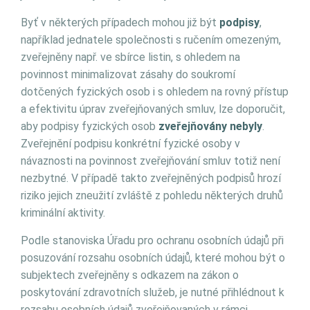
Byť v některých případech mohou již být
podpisy
,
například jednatele společnosti s ručením omezeným,
zveřejněny např. ve sbírce listin, s ohledem na
povinnost minimalizovat zásahy do soukromí
dotčených fyzických osob i s ohledem na rovný přístup
a efektivitu úprav zveřejňovaných smluv, lze doporučit,
aby podpisy fyzických osob
zveřejňovány nebyly
.
Zveřejnění podpisu konkrétní fyzické osoby v
návaznosti na povinnost zveřejňování smluv totiž není
nezbytné. V případě takto zveřejněných podpisů hrozí
riziko jejich zneužití zvláště z pohledu některých druhů
kriminální aktivity.
Podle stanoviska Úřadu pro ochranu osobních údajů při
posuzování rozsahu osobních údajů, které mohou být o
subjektech zveřejněny s odkazem na zákon o
poskytování zdravotních služeb, je nutné přihlédnout k
rozsahu osobních údajů zveřejňovaných v rámci