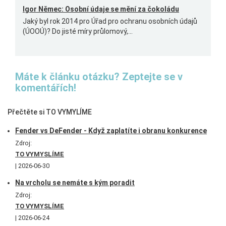
Igor Němec: Osobní údaje se mění za čokoládu
Jaký byl rok 2014 pro Úřad pro ochranu osobních údajů
(ÚOOÚ)? Do jisté míry průlomový,...
Máte k článku otázku? Zeptejte se v
komentářích!
Přečtěte si TO VYMYLÍME
Fender vs DeFender - Když zaplatíte i obranu konkurence
Zdroj:
TO VYMYSLÍME
2026-06-30
Na vrcholu se nemáte s kým poradit
Zdroj:
TO VYMYSLÍME
2026-06-24