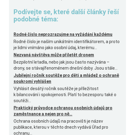
Podívejte se, které další články řeší
podobné téma:
Rodné číslo neprozrazujme na vyžádání každému
Rodné číslo je naším unikátním identifikátorem, a proto
je lidmi vnímáno jako osobní údaj, kterému...
Nezvaná návštěva může přiletět dronem
Bezpilotní letadla, nebo jak jsou často nazývána –
drony, se stávajífenoménem dnešní doby. Jsou stále...
Jubilejní ročník soutěže pro děti a mládež o ochraně
soukromí vyhlášen
Vyhlásit desátý ročník soutěže je příležitost
k bilancování i spokojenosti. Platí to bezesporu také o
soutěži...
Praktický průvodce ochranou osobních údajů pro
zaměstnance a nejen pro ně…
Ochrana osobních údajů na pracovišti je název
publikace, kterou v těchto dnech vydává Úřad pro
ochranu...