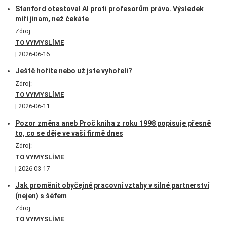
Stanford otestoval AI proti profesorům práva. Výsledek
míří jinam, než čekáte
Zdroj:
TO VYMYSLÍME
2026-06-16
Ještě hoříte nebo už jste vyhořeli?
Zdroj:
TO VYMYSLÍME
2026-06-11
Pozor změna aneb Proč kniha z roku 1998 popisuje přesně
to, co se děje ve vaší firmě dnes
Zdroj:
TO VYMYSLÍME
2026-03-17
Jak proměnit obyčejné pracovní vztahy v silné partnerství
(nejen) s šéfem
Zdroj:
TO VYMYSLÍME