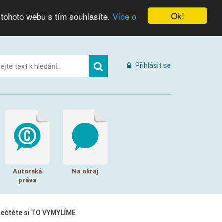
Ok!
 tohoto webu s tím souhlasíte.
Více o
Přihlásit se
Autorská
Na okraj
práva
řečtěte si TO VYMYLÍME