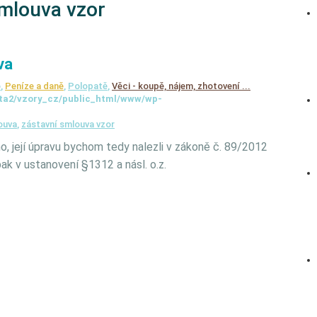
smlouva vzor
va
o
,
Peníze a daně
,
Polopatě
,
Věci - koupě, nájem, zhotovení ...
ta2/vzory_cz/public_html/www/wp-
ouva
,
zástavní smlouva vzor
, její úpravu bychom tedy nalezli v zákoně č. 89/2012
pak v ustanovení §1312 a násl. o.z.