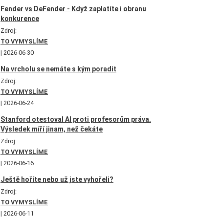
Fender vs DeFender - Když zaplatíte i obranu
konkurence
Zdroj:
TO VYMYSLÍME
2026-06-30
Na vrcholu se nemáte s kým poradit
Zdroj:
TO VYMYSLÍME
2026-06-24
Stanford otestoval AI proti profesorům práva.
Výsledek míří jinam, než čekáte
Zdroj:
TO VYMYSLÍME
2026-06-16
Ještě hoříte nebo už jste vyhořeli?
Zdroj:
TO VYMYSLÍME
2026-06-11