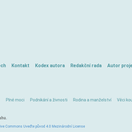
ech
Kontakt
Kodex autora
Redakční rada
Autor proj
ě
Plné moci
Podnikání a živnosti
Rodina a manželství
Věci kou
ahu.
tive Commons Uveďte původ 4.0 Mezinárodní License