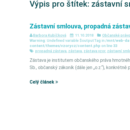
Výpis pro štítek:
zástavní 
Zástavní smlouva, propadná zásta
Barbora Kubíčková
11.10.2018
Občanské práv
Warning
: Undefined variable $outputTag in
/mnt/web-da
content/themes/vzorycz/content.php
on line
33
propadná zástava
,
zástava
,
zástava vzor
,
zástavní sml
Zástava je institutem občanského práva hmotného
Sb., občanský zákoník (dále jen „o.z.“), konkrétně 
Celý článek