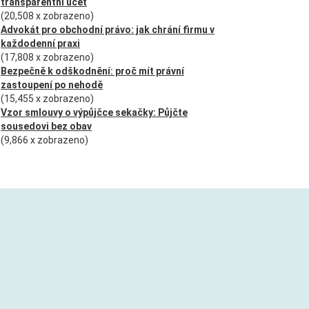
transparentní účet
(20,508 x zobrazeno)
Advokát pro obchodní právo: jak chrání firmu v
každodenní praxi
(17,808 x zobrazeno)
Bezpečně k odškodnění: proč mít právní
zastoupení po nehodě
(15,455 x zobrazeno)
Vzor smlouvy o výpůjčce sekačky: Půjčte
sousedovi bez obav
(9,866 x zobrazeno)