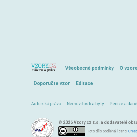
Všeobecné podmínky
O vzor
Doporučte vzor
Editace
Autorská práva
Nemovitosti a byty
Peníze a dan
© 2026 Vzory.cz z.s. a dodavatelé obs
Toto dílo podléhá licenci
Crea