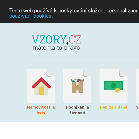
Tento web používá k poskytování služeb, personalizaci
používání cookies.
Nemovitosti a
Podnikání a
Peníze a daně
S
byty
živnosti