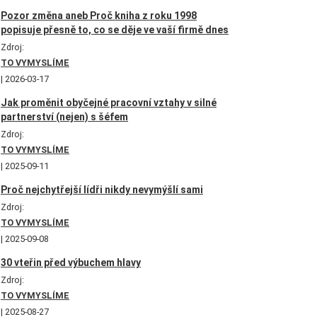
Pozor změna aneb Proč kniha z roku 1998
popisuje přesně to, co se děje ve vaší firmě dnes
Zdroj:
TO VYMYSLÍME
2026-03-17
Jak proměnit obyčejné pracovní vztahy v silné
partnerství (nejen) s šéfem
Zdroj:
TO VYMYSLÍME
2025-09-11
Proč nejchytřejší lídři nikdy nevymýšlí sami
Zdroj:
TO VYMYSLÍME
2025-09-08
30 vteřin před výbuchem hlavy
Zdroj:
TO VYMYSLÍME
2025-08-27