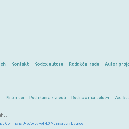
ech
Kontakt
Kodex autora
Redakční rada
Autor proj
ě
Plné moci
Podnikání a živnosti
Rodina a manželství
Věci kou
ahu.
tive Commons Uveďte původ 4.0 Mezinárodní License