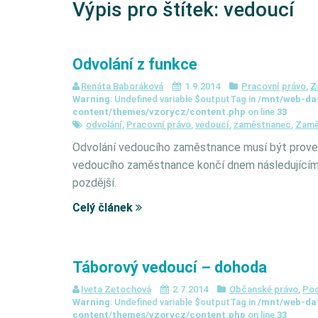
Výpis pro štítek:
vedoucí
Odvolání z funkce
Renáta Baboráková
1.9.2014
Pracovní právo
,
Z
Warning
: Undefined variable $outputTag in
/mnt/web-da
content/themes/vzorycz/content.php
on line
33
odvolání
,
Pracovní právo
,
vedoucí
,
zaměstnanec
,
Zamě
Odvolání vedoucího zaměstnance musí být prove
vedoucího zaměstnance končí dnem následujícím 
pozdější.
Celý článek
Táborový vedoucí – dohoda
Iveta Zetochová
2.7.2014
Občanské právo
,
Pod
Warning
: Undefined variable $outputTag in
/mnt/web-da
content/themes/vzorycz/content.php
on line
33