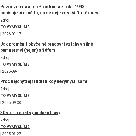
Pozor změna aneb Proč kniha z roku 1998
popisuje přesně to, co se děje ve vaší firmě dnes
Zdroj:
TO VYMYSLÍME
2026-03-17
Jak proměnit obyčejné pracovní vztahy v silné
partnerství (nejen) s šéfem
Zdroj:
TO VYMYSLÍME
2025-09-11
Proč nejchytřejší lídři nikdy nevymýšlí sami
Zdroj:
TO VYMYSLÍME
2025-09-08
30 vteřin před výbuchem hlavy
Zdroj:
TO VYMYSLÍME
2025-08-27