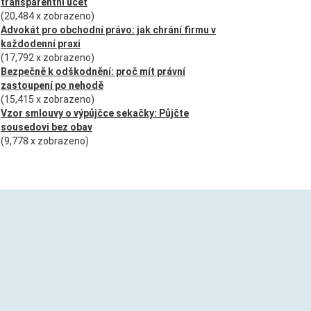
transparentní účet
(20,484 x zobrazeno)
Advokát pro obchodní právo: jak chrání firmu v
každodenní praxi
(17,792 x zobrazeno)
Bezpečně k odškodnění: proč mít právní
zastoupení po nehodě
(15,415 x zobrazeno)
Vzor smlouvy o výpůjčce sekačky: Půjčte
sousedovi bez obav
(9,778 x zobrazeno)