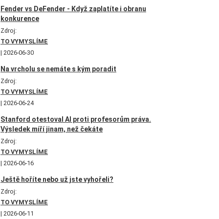
Fender vs DeFender - Když zaplatíte i obranu
konkurence
Zdroj:
TO VYMYSLÍME
2026-06-30
Na vrcholu se nemáte s kým poradit
Zdroj:
TO VYMYSLÍME
2026-06-24
Stanford otestoval AI proti profesorům práva.
Výsledek míří jinam, než čekáte
Zdroj:
TO VYMYSLÍME
2026-06-16
Ještě hoříte nebo už jste vyhořeli?
Zdroj:
TO VYMYSLÍME
2026-06-11