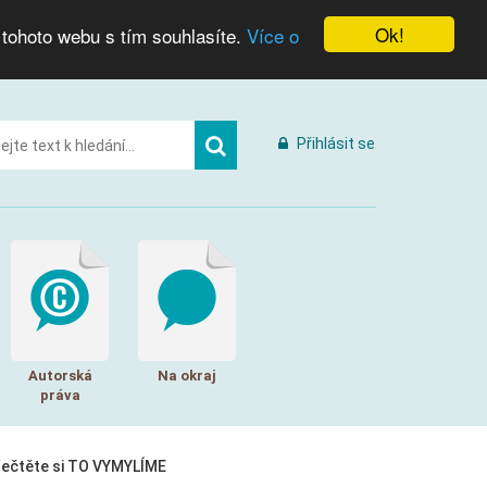
Ok!
 tohoto webu s tím souhlasíte.
Více o
Přihlásit se
Autorská
Na okraj
práva
řečtěte si TO VYMYLÍME