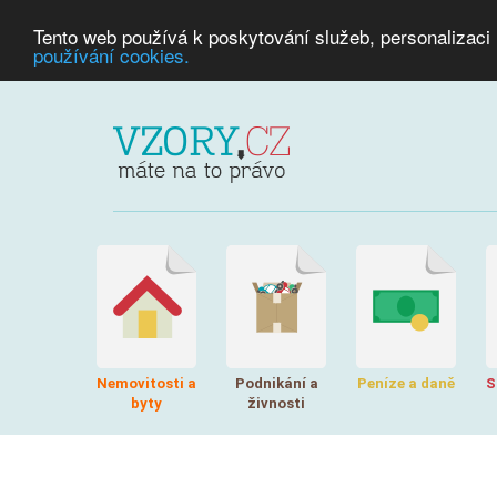
Tento web používá k poskytování služeb, personalizaci
používání cookies.
Nemovitosti a
Podnikání a
Peníze a daně
S
byty
živnosti