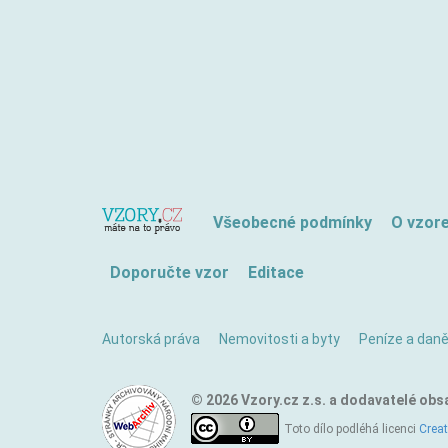
Všeobecné podmínky
O vzor
Doporučte vzor
Editace
Autorská práva
Nemovitosti a byty
Peníze a dan
© 2026 Vzory.cz z.s. a dodavatelé obs
Toto dílo podléhá licenci
Crea