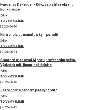
Fender vs DeFender - Když zaplatíte i obranu
konkurence
Zdroj:
TO VYMYSLÍME
2026-06-30
Na vrcholu se nemáte s kým poradit
Zdroj:
TO VYMYSLÍME
2026-06-24
Stanford otestoval AI proti profesorům práva.
Výsledek míří jinam, než čekáte
Zdroj:
TO VYMYSLÍME
2026-06-16
Ještě hoříte nebo už jste vyhořeli?
Zdroj:
TO VYMYSLÍME
2026-06-11