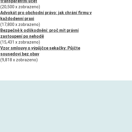
transparentní účet
(20,500 x zobrazeno)
Advokát pro obchodní právo: jak chrání firmu v
každodenní praxi
(17,800 x zobrazeno)
Bezpečně k odškodnění: proč mít právní
zastoupení po nehodě
(15,431 x zobrazeno)
Vzor smlouvy o výpůjčce sekačky: Půjčte
sousedovi bez obav
(9,818 x zobrazeno)