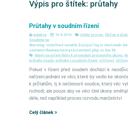
Výpis pro štítek:
průtahy
Průtahy v soudním řízení
redakce
16.8.2016
Civilní proces
,
Občan a úřad
Soudime se
Warning
: Undefined variable $outputTag in
/mnt/web-da
content/themes/vzorycz/content.php
on line
33
Návrh na určení lhůty k provedení procesního úkonu
,
Ná
průtahy soudu
,
průtahy v soudním řízení
,
stížnost
,
stížno
Pokud v řízení před soudem dochází k neodůvod
nařízení jednání ve věci, které by vedlo ke skonč
k průtahům, tj. k nečinnosti soudce, který věc v
rozhodl, ale pouze aby ve věci činil úkony směřují
déle, než například proces rozvodu manželství.
Celý článek