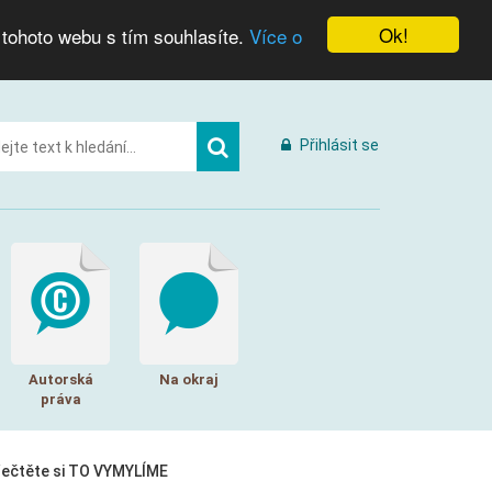
Ok!
 tohoto webu s tím souhlasíte.
Více o
Přihlásit se
Autorská
Na okraj
práva
řečtěte si TO VYMYLÍME