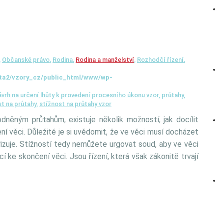
,
Občanské právo
,
Rodina
,
Rodina a manželství
,
Rozhodčí řízení
,
ta2/vzory_cz/public_html/www/wp-
vrh na určení lhůty k provedení procesního úkonu vzor
,
průtahy
,
st na průtahy
,
stížnost na průtahy vzor
něným průtahům, existuje několik možností, jak docílit
ení věci. Důležité je si uvědomit, že ve věci musí docházet
yřizuje. Stížností tedy nemůžete urgovat soud, aby ve věci
cí ke skončení věci. Jsou řízení, která však zákonitě trvají