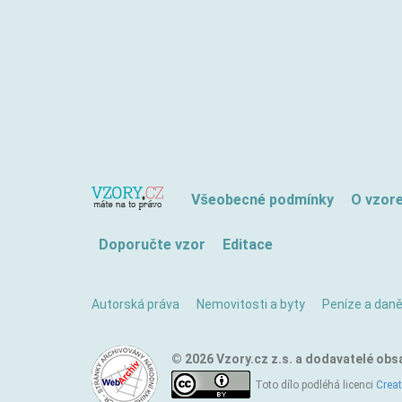
Všeobecné podmínky
O vzor
Doporučte vzor
Editace
Autorská práva
Nemovitosti a byty
Peníze a dan
© 2026 Vzory.cz z.s. a dodavatelé obs
Toto dílo podléhá licenci
Crea