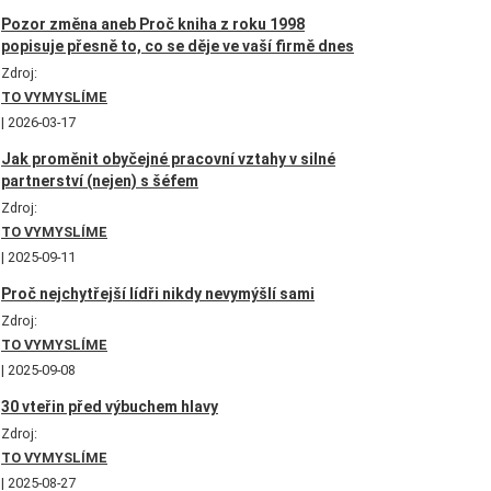
Pozor změna aneb Proč kniha z roku 1998
popisuje přesně to, co se děje ve vaší firmě dnes
Zdroj:
TO VYMYSLÍME
2026-03-17
Jak proměnit obyčejné pracovní vztahy v silné
partnerství (nejen) s šéfem
Zdroj:
TO VYMYSLÍME
2025-09-11
Proč nejchytřejší lídři nikdy nevymýšlí sami
Zdroj:
TO VYMYSLÍME
2025-09-08
30 vteřin před výbuchem hlavy
Zdroj:
TO VYMYSLÍME
2025-08-27