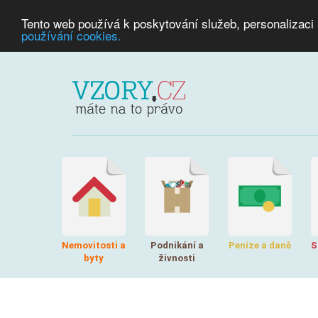
Tento web používá k poskytování služeb, personalizaci
používání cookies.
Nemovitosti a
Podnikání a
Peníze a daně
S
byty
živnosti