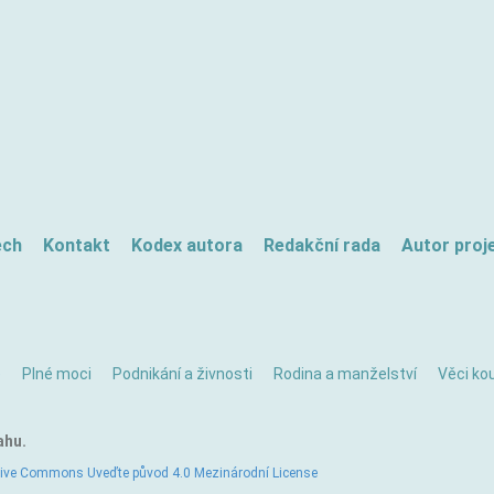
ech
Kontakt
Kodex autora
Redakční rada
Autor proj
ě
Plné moci
Podnikání a živnosti
Rodina a manželství
Věci kou
ahu.
tive Commons Uveďte původ 4.0 Mezinárodní License