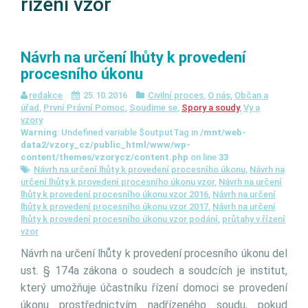
řízení vzor
Návrh na určení lhůty k provedení
procesního úkonu
redakce
25.10.2016
Civilní proces
,
O nás
,
Občan a
úřad
,
První Právní Pomoc
,
Soudime se
,
Spory a soudy
,
Vy a
vzory
Warning
: Undefined variable $outputTag in
/mnt/web-
data2/vzory_cz/public_html/www/wp-
content/themes/vzorycz/content.php
on line
33
Návrh na určení lhůty k provedení procesního úkonu
,
Návrh na
určení lhůty k provedení procesního úkonu vzor
,
Návrh na určení
lhůty k provedení procesního úkonu vzor 2016
,
Návrh na určení
lhůty k provedení procesního úkonu vzor 2017
,
Návrh na určení
lhůty k provedení procesního úkonu vzor podání
,
průtahy v řízení
vzor
Návrh na určení lhůty k provedení procesního úkonu del
ust. § 174a zákona o soudech a soudcích je institut,
který umožňuje účastníku řízení domoci se provedení
úkonu prostřednictvím nadřízeného soudu, pokud