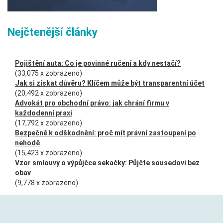
Nejčtenější články
Pojištění auta: Co je povinné ručení a kdy nestačí?
(33,075 x zobrazeno)
Jak si získat důvěru? Klíčem může být transparentní účet
(20,492 x zobrazeno)
Advokát pro obchodní právo: jak chrání firmu v
každodenní praxi
(17,792 x zobrazeno)
Bezpečně k odškodnění: proč mít právní zastoupení po
nehodě
(15,423 x zobrazeno)
Vzor smlouvy o výpůjčce sekačky: Půjčte sousedovi bez
obav
(9,778 x zobrazeno)