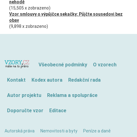
nehodě
(15,505 x zobrazeno)
Vzor smlouvy o výpůjčce sekačky: Půjčte sousedovi bez
obav
(9,898 x zobrazeno)
Všeobecné podmínky
O vzorech
Kontakt
Kodex autora
Redakční rada
Autor projektu
Reklama a spolupráce
Doporučte vzor
Editace
Autorská práva
Nemovitosti a byty
Peníze a daně