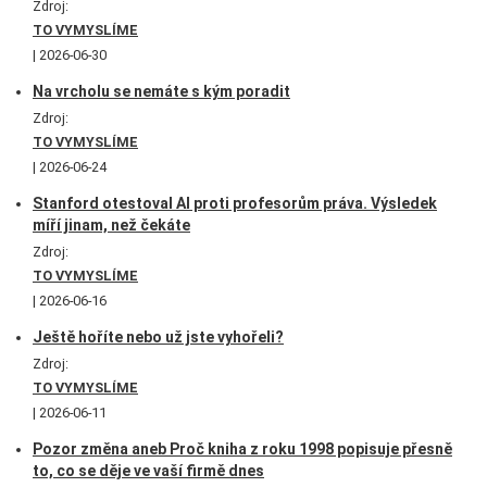
Zdroj:
TO VYMYSLÍME
2026-06-30
Na vrcholu se nemáte s kým poradit
Zdroj:
TO VYMYSLÍME
2026-06-24
Stanford otestoval AI proti profesorům práva. Výsledek
míří jinam, než čekáte
Zdroj:
TO VYMYSLÍME
2026-06-16
Ještě hoříte nebo už jste vyhořeli?
Zdroj:
TO VYMYSLÍME
2026-06-11
Pozor změna aneb Proč kniha z roku 1998 popisuje přesně
to, co se děje ve vaší firmě dnes