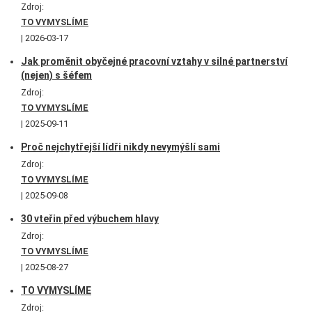
Zdroj:
TO VYMYSLÍME
2026-03-17
Jak proměnit obyčejné pracovní vztahy v silné partnerství
(nejen) s šéfem
Zdroj:
TO VYMYSLÍME
2025-09-11
Proč nejchytřejší lídři nikdy nevymýšlí sami
Zdroj:
TO VYMYSLÍME
2025-09-08
30 vteřin před výbuchem hlavy
Zdroj:
TO VYMYSLÍME
2025-08-27
TO VYMYSLÍME
Zdroj: