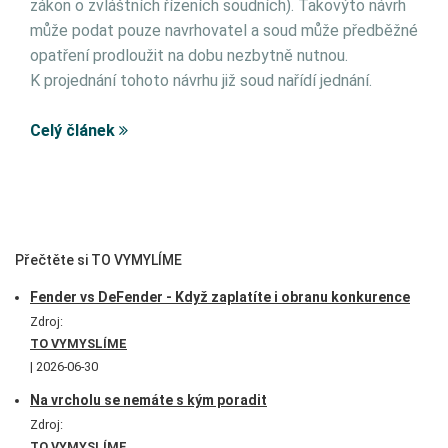
zákon o zvláštních řízeních soudních). Takovýto návrh
může podat pouze navrhovatel a soud může předběžné
opatření prodloužit na dobu nezbytně nutnou.
K projednání tohoto návrhu již soud nařídí jednání.
Celý článek
Přečtěte si TO VYMYLÍME
Fender vs DeFender - Když zaplatíte i obranu konkurence
Zdroj:
TO VYMYSLÍME
2026-06-30
Na vrcholu se nemáte s kým poradit
Zdroj:
TO VYMYSLÍME