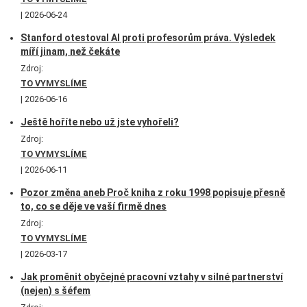
2026-06-24
Stanford otestoval AI proti profesorům práva. Výsledek
míří jinam, než čekáte
Zdroj:
TO VYMYSLÍME
2026-06-16
Ještě hoříte nebo už jste vyhořeli?
Zdroj:
TO VYMYSLÍME
2026-06-11
Pozor změna aneb Proč kniha z roku 1998 popisuje přesně
to, co se děje ve vaší firmě dnes
Zdroj:
TO VYMYSLÍME
2026-03-17
Jak proměnit obyčejné pracovní vztahy v silné partnerství
(nejen) s šéfem