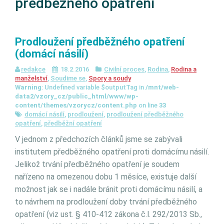
předběžného opatření
Prodloužení předběžného opatření
(domácí násilí)
redakce
18.2.2016
Civilní proces
,
Rodina
,
Rodina a
manželství
,
Soudime se
,
Spory a soudy
Warning
: Undefined variable $outputTag in
/mnt/web-
data2/vzory_cz/public_html/www/wp-
content/themes/vzorycz/content.php
on line
33
domácí násilí
,
prodloužení
,
prodloužení předběžného
opatření
,
předběžní opatření
V jednom z předchozích článků jsme se zabývali
institutem předběžného opatření proti domácímu násilí.
Jelikož trvání předběžného opatření je soudem
nařízeno na omezenou dobu 1 měsíce, existuje další
možnost jak se i nadále bránit proti domácímu násilí, a
to návrhem na prodloužení doby trvání předběžného
opatření (viz ust. § 410-412 zákona č.l. 292/2013 Sb.,