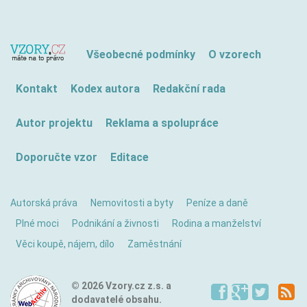
Všeobecné podmínky
O vzorech
Kontakt
Kodex autora
Redakční rada
Autor projektu
Reklama a spolupráce
Doporučte vzor
Editace
Autorská práva
Nemovitosti a byty
Peníze a daně
Plné moci
Podnikání a živnosti
Rodina a manželství
Věci koupě, nájem, dílo
Zaměstnání
© 2026 Vzory.cz z.s. a
dodavatelé obsahu.