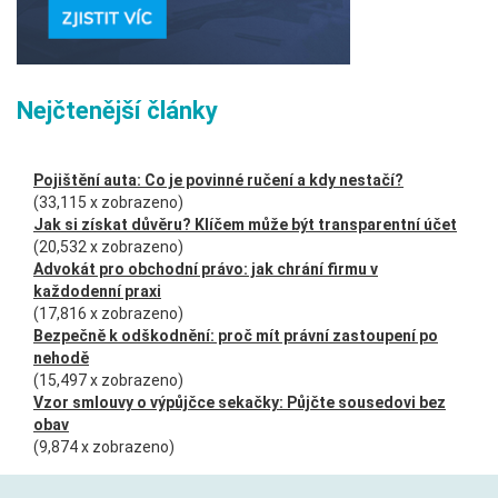
Nejčtenější články
Pojištění auta: Co je povinné ručení a kdy nestačí?
(33,115 x zobrazeno)
Jak si získat důvěru? Klíčem může být transparentní účet
(20,532 x zobrazeno)
Advokát pro obchodní právo: jak chrání firmu v
každodenní praxi
(17,816 x zobrazeno)
Bezpečně k odškodnění: proč mít právní zastoupení po
nehodě
(15,497 x zobrazeno)
Vzor smlouvy o výpůjčce sekačky: Půjčte sousedovi bez
obav
(9,874 x zobrazeno)