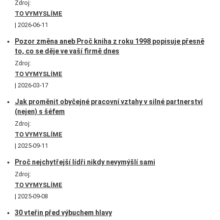
Zdroj:
TO VYMYSLÍME
2026-06-11
Pozor změna aneb Proč kniha z roku 1998 popisuje přesně
to, co se děje ve vaší firmě dnes
Zdroj:
TO VYMYSLÍME
2026-03-17
Jak proměnit obyčejné pracovní vztahy v silné partnerství
(nejen) s šéfem
Zdroj:
TO VYMYSLÍME
2025-09-11
Proč nejchytřejší lídři nikdy nevymýšlí sami
Zdroj:
TO VYMYSLÍME
2025-09-08
30 vteřin před výbuchem hlavy