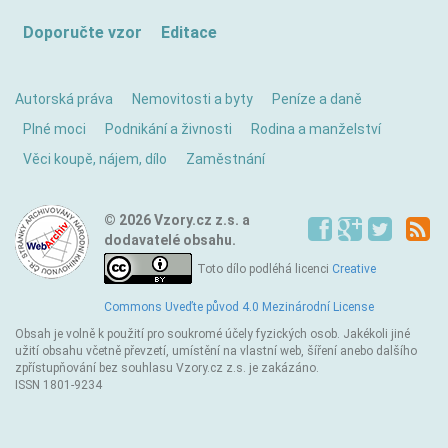
Doporučte vzor
Editace
Autorská práva
Nemovitosti a byty
Peníze a daně
Plné moci
Podnikání a živnosti
Rodina a manželství
Věci koupě, nájem, dílo
Zaměstnání
© 2026 Vzory.cz z.s. a
dodavatelé obsahu.
Toto dílo podléhá licenci
Creative
Commons Uveďte původ 4.0 Mezinárodní License
Obsah je volně k použití pro soukromé účely fyzických osob. Jakékoli jiné
užití obsahu včetně převzetí, umístění na vlastní web, šíření anebo dalšího
zpřístupňování bez souhlasu Vzory.cz z.s. je zakázáno.
ISSN 1801-9234