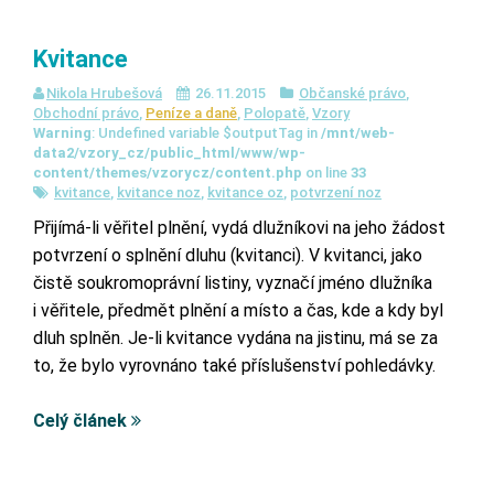
Kvitance
Nikola Hrubešová
26.11.2015
Občanské právo
,
Obchodní právo
,
Peníze a daně
,
Polopatě
,
Vzory
Warning
: Undefined variable $outputTag in
/mnt/web-
data2/vzory_cz/public_html/www/wp-
content/themes/vzorycz/content.php
on line
33
kvitance
,
kvitance noz
,
kvitance oz
,
potvrzení noz
Přijímá-li věřitel plnění, vydá dlužníkovi na jeho žádost
potvrzení o splnění dluhu (
kvitanci
). V
kvitanci, jako
čistě soukromoprávní listiny,
vyznačí jméno dlužníka
i věřitele, předmět plnění a místo a čas, kde a kdy byl
dluh splněn. Je-li
kvitance
vydána na jistinu, má se za
to, že bylo vyrovnáno také příslušenství pohledávky.
Celý článek