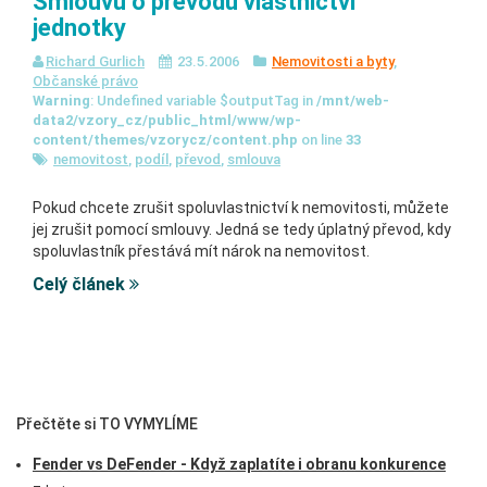
Smlouvu o převodu vlastnictví
jednotky
Richard Gurlich
23.5.2006
Nemovitosti a byty
,
Občanské právo
Warning
: Undefined variable $outputTag in
/mnt/web-
data2/vzory_cz/public_html/www/wp-
content/themes/vzorycz/content.php
on line
33
nemovitost
,
podíl
,
převod
,
smlouva
Pokud chcete zrušit spoluvlastnictví k nemovitosti, můžete
jej zrušit pomocí smlouvy. Jedná se tedy úplatný převod, kdy
spoluvlastník přestává mít nárok na nemovitost.
Celý článek
Přečtěte si TO VYMYLÍME
Fender vs DeFender - Když zaplatíte i obranu konkurence