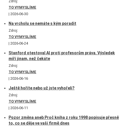
Zdroj:
TO VYMYSLÍME
2026-06-30
Na vrcholu se nemáte s kým poradit
Zdroj:
TO VYMYSLÍME
2026-06-24
Stanford otestoval AI proti profesorům práva. Výsledek
míří jinam, než čekáte
Zdroj:
TO VYMYSLÍME
2026-06-16
Ještě hoříte nebo už jste vyhořeli?
Zdroj:
TO VYMYSLÍME
2026-06-11
Pozor změna aneb Proč kniha z roku 1998 popisuje přesně
to, co se děje ve vaší firmě dnes