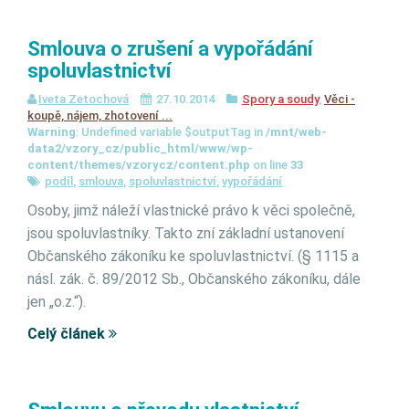
Smlouva o zrušení a vypořádání
spoluvlastnictví
Iveta Zetochová
27.10.2014
Spory a soudy
,
Věci -
koupě, nájem, zhotovení ...
Warning
: Undefined variable $outputTag in
/mnt/web-
data2/vzory_cz/public_html/www/wp-
content/themes/vzorycz/content.php
on line
33
podíl
,
smlouva
,
spoluvlastnictví
,
vypořádání
Osoby, jimž náleží vlastnické právo k věci společně,
jsou spoluvlastníky. Takto zní základní ustanovení
Občanského zákoníku ke spoluvlastnictví. (§ 1115 a
násl. zák. č. 89/2012 Sb., Občanského zákoníku, dále
jen „o.z.“).
Celý článek