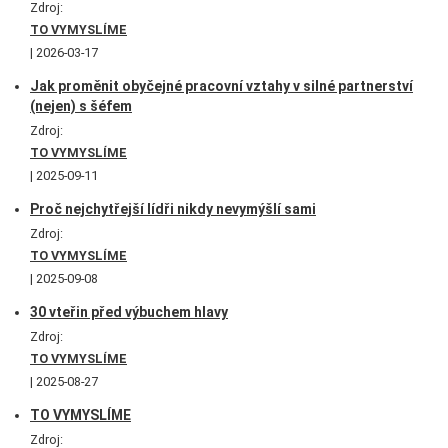
Zdroj:
TO VYMYSLÍME
2026-03-17
Jak proměnit obyčejné pracovní vztahy v silné partnerství
(nejen) s šéfem
Zdroj:
TO VYMYSLÍME
2025-09-11
Proč nejchytřejší lídři nikdy nevymýšlí sami
Zdroj:
TO VYMYSLÍME
2025-09-08
30 vteřin před výbuchem hlavy
Zdroj:
TO VYMYSLÍME
2025-08-27
TO VYMYSLÍME
Zdroj: