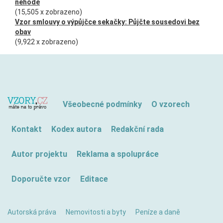
nehodě
(15,505 x zobrazeno)
Vzor smlouvy o výpůjčce sekačky: Půjčte sousedovi bez
obav
(9,922 x zobrazeno)
Všeobecné podmínky
O vzorech
Kontakt
Kodex autora
Redakční rada
Autor projektu
Reklama a spolupráce
Doporučte vzor
Editace
Autorská práva
Nemovitosti a byty
Peníze a daně