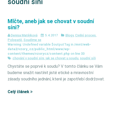
soudní síni
Mlčte, aneb jak se chovat v soudní
síni?
Denisa Matějková
5.4.2017
Blogy
,
Civilní proces
,
Polopatě
,
Soudime se
Warning
: Undefined variable $outputTag in
/mnt/web-
data2/vzory_cz/public_html/www/wp-
content/themes/vzorycz/content.php
on line
33
chování v soudní síni
,
jak se chovat u soudu
,
soudní síň
Chystáte se poprvé k soudu? V tomto článku se Vám
budeme snažit nastínit jisté etické a mravnostní
zásady soudního jednání, které je zapotřebí dodržovat.
Celý článek