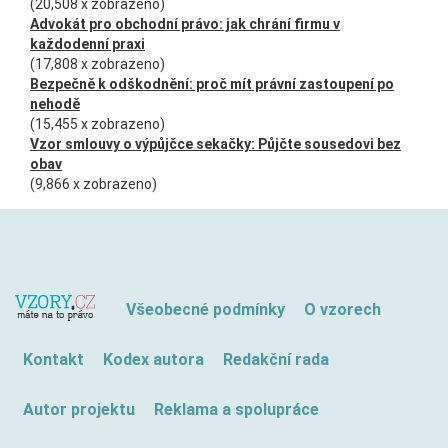
(20,508 x zobrazeno)
Advokát pro obchodní právo: jak chrání firmu v
každodenní praxi
(17,808 x zobrazeno)
Bezpečně k odškodnění: proč mít právní zastoupení po
nehodě
(15,455 x zobrazeno)
Vzor smlouvy o výpůjčce sekačky: Půjčte sousedovi bez
obav
(9,866 x zobrazeno)
Všeobecné podmínky
O vzorech
Kontakt
Kodex autora
Redakční rada
Autor projektu
Reklama a spolupráce