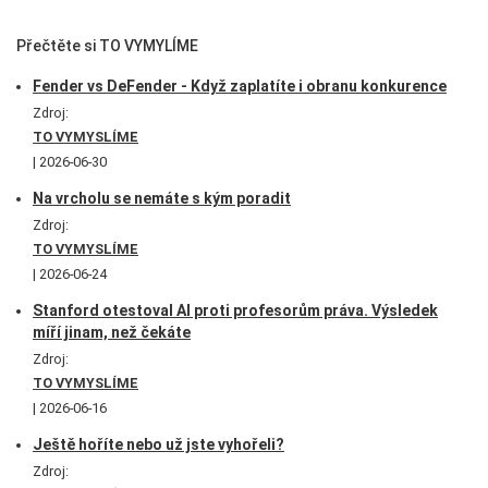
Přečtěte si TO VYMYLÍME
Fender vs DeFender - Když zaplatíte i obranu konkurence
Zdroj:
TO VYMYSLÍME
2026-06-30
Na vrcholu se nemáte s kým poradit
Zdroj:
TO VYMYSLÍME
2026-06-24
Stanford otestoval AI proti profesorům práva. Výsledek
míří jinam, než čekáte
Zdroj:
TO VYMYSLÍME
2026-06-16
Ještě hoříte nebo už jste vyhořeli?
Zdroj: