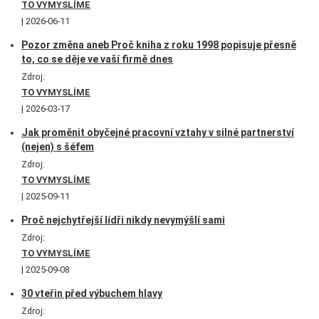
TO VYMYSLÍME
2026-06-11
Pozor změna aneb Proč kniha z roku 1998 popisuje přesně
to, co se děje ve vaší firmě dnes
Zdroj:
TO VYMYSLÍME
2026-03-17
Jak proměnit obyčejné pracovní vztahy v silné partnerství
(nejen) s šéfem
Zdroj:
TO VYMYSLÍME
2025-09-11
Proč nejchytřejší lídři nikdy nevymýšlí sami
Zdroj:
TO VYMYSLÍME
2025-09-08
30 vteřin před výbuchem hlavy
Zdroj: