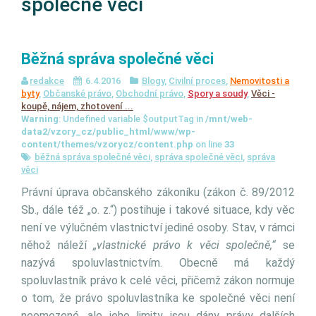
společné věci
Běžná správa společné věci
redakce
6.4.2016
Blogy
,
Civilní proces
,
Nemovitosti a
byty
,
Občanské právo
,
Obchodní právo
,
Spory a soudy
,
Věci -
koupě, nájem, zhotovení ...
Warning
: Undefined variable $outputTag in
/mnt/web-
data2/vzory_cz/public_html/www/wp-
content/themes/vzorycz/content.php
on line
33
běžná správa společné věci
,
správa společné věci
,
správa
věci
Právní úprava občanského zákoníku (zákon č. 89/2012
Sb., dále též „o. z.“) postihuje i takové situace, kdy věc
není ve výlučném vlastnictví jediné osoby. Stav, v rámci
něhož náleží
„vlastnické právo k věci společně,“
se
nazývá spoluvlastnictvím. Obecně má každý
spoluvlastník právo k celé věci, přičemž zákon normuje
o tom, že právo spoluvlastníka ke společné věci není
neomezené, ale jeho limity jsou dány právy dalších