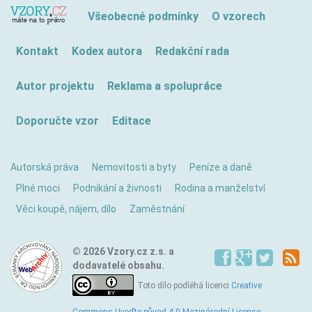
Všeobecné podmínky
O vzorech
Kontakt
Kodex autora
Redakční rada
Autor projektu
Reklama a spolupráce
Doporučte vzor
Editace
Autorská práva
Nemovitosti a byty
Peníze a daně
Plné moci
Podnikání a živnosti
Rodina a manželství
Věci koupě, nájem, dílo
Zaměstnání
© 2026 Vzory.cz z.s. a
dodavatelé obsahu.
Toto dílo podléhá licenci
Creative