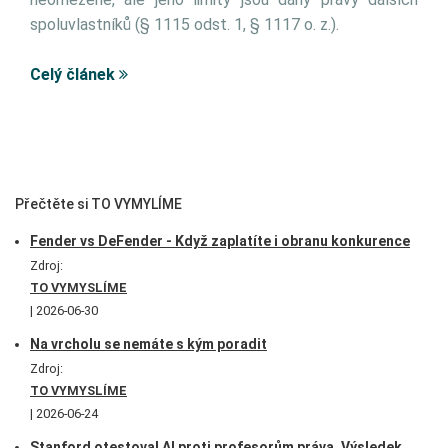
spoluvlastníků (§ 1115 odst. 1, § 1117 o. z.).
Celý článek
Přečtěte si TO VYMYLÍME
Fender vs DeFender - Když zaplatíte i obranu konkurence
Zdroj:
TO VYMYSLÍME
2026-06-30
Na vrcholu se nemáte s kým poradit
Zdroj:
TO VYMYSLÍME
2026-06-24
Stanford otestoval AI proti profesorům práva. Výsledek