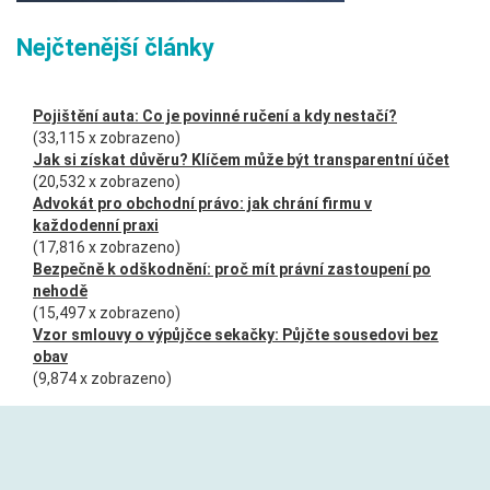
Nejčtenější články
Pojištění auta: Co je povinné ručení a kdy nestačí?
(33,115 x zobrazeno)
Jak si získat důvěru? Klíčem může být transparentní účet
(20,532 x zobrazeno)
Advokát pro obchodní právo: jak chrání firmu v
každodenní praxi
(17,816 x zobrazeno)
Bezpečně k odškodnění: proč mít právní zastoupení po
nehodě
(15,497 x zobrazeno)
Vzor smlouvy o výpůjčce sekačky: Půjčte sousedovi bez
obav
(9,874 x zobrazeno)