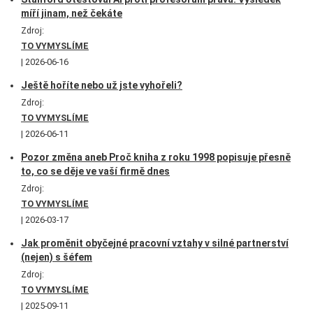
míří jinam, než čekáte
Zdroj:
TO VYMYSLÍME
2026-06-16
Ještě hoříte nebo už jste vyhořeli?
Zdroj:
TO VYMYSLÍME
2026-06-11
Pozor změna aneb Proč kniha z roku 1998 popisuje přesně
to, co se děje ve vaší firmě dnes
Zdroj:
TO VYMYSLÍME
2026-03-17
Jak proměnit obyčejné pracovní vztahy v silné partnerství
(nejen) s šéfem
Zdroj:
TO VYMYSLÍME
2025-09-11