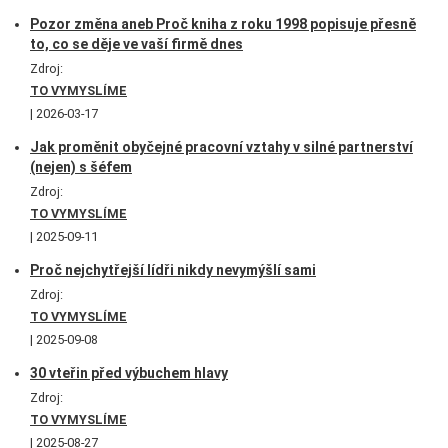
Pozor změna aneb Proč kniha z roku 1998 popisuje přesně
to, co se děje ve vaší firmě dnes
Zdroj:
TO VYMYSLÍME
2026-03-17
Jak proměnit obyčejné pracovní vztahy v silné partnerství
(nejen) s šéfem
Zdroj:
TO VYMYSLÍME
2025-09-11
Proč nejchytřejší lídři nikdy nevymýšlí sami
Zdroj:
TO VYMYSLÍME
2025-09-08
30 vteřin před výbuchem hlavy
Zdroj:
TO VYMYSLÍME
2025-08-27