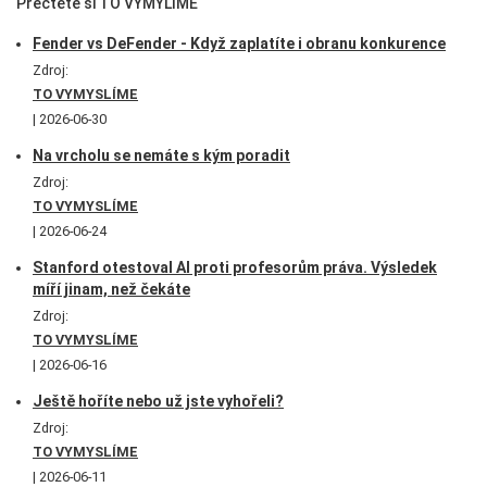
Přečtěte si TO VYMYLÍME
Fender vs DeFender - Když zaplatíte i obranu konkurence
Zdroj:
TO VYMYSLÍME
2026-06-30
Na vrcholu se nemáte s kým poradit
Zdroj:
TO VYMYSLÍME
2026-06-24
Stanford otestoval AI proti profesorům práva. Výsledek
míří jinam, než čekáte
Zdroj:
TO VYMYSLÍME
2026-06-16
Ještě hoříte nebo už jste vyhořeli?
Zdroj:
TO VYMYSLÍME
2026-06-11