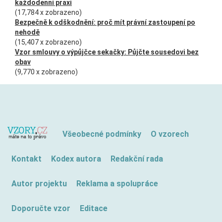
každodenní praxi
(17,784 x zobrazeno)
Bezpečně k odškodnění: proč mít právní zastoupení po
nehodě
(15,407 x zobrazeno)
Vzor smlouvy o výpůjčce sekačky: Půjčte sousedovi bez
obav
(9,770 x zobrazeno)
Všeobecné podmínky
O vzorech
Kontakt
Kodex autora
Redakční rada
Autor projektu
Reklama a spolupráce
Doporučte vzor
Editace