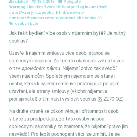
redakce
18.3.2019
Polopatě
Warning
: Undefined variable $outputTag in
/mnt/web-
data2/vzory_cz/public_html/www/wp-
content/themes/vzorycz/content.php
on line
33
osoby v bytě
Jak řešit bydlení více osob v nájemním bytě? Je nutný
souhlas?
Uzavře-li nájemní smlouvu více osob, stanou se
společnými nájemci. Za těchto okolností zákon hovoří
o tzv.
společném nájmu
. Nájemní právo tak svědčí
všem nájemcům. Společným nájemcem se stane i
osoba, která k nájemní smlouvě přistoupí již po jejím
uzavření, ale strany smlouvy (všichni nájemci a
pronajímatel) s tím musí vyslovit souhlas (§ 2270 OZ).
Na druhé straně se zákon věnuje i přítomnosti osob
v bytě za předpokladu, že tyto osoby nejsou
společnými nájemníky, to znamená, že nájemní právo jim
nesvědčí. Pro lepší pochopení věci lze zmínit, že se