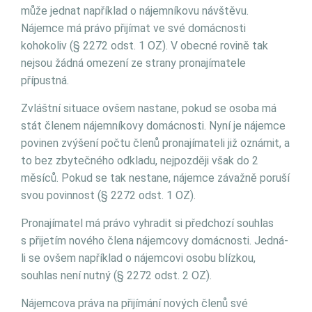
může jednat například o nájemníkovu návštěvu.
Nájemce má právo přijímat ve své domácnosti
kohokoliv (§ 2272 odst. 1 OZ). V obecné rovině tak
nejsou žádná omezení ze strany pronajímatele
přípustná.
Zvláštní situace ovšem nastane, pokud se osoba má
stát členem nájemníkovy domácnosti. Nyní je nájemce
povinen zvýšení počtu členů pronajímateli již oznámit, a
to bez zbytečného odkladu, nejpozději však do 2
měsíců. Pokud se tak nestane, nájemce závažně poruší
svou povinnost (§ 2272 odst. 1 OZ).
Pronajímatel má právo vyhradit si předchozí souhlas
s přijetím nového člena nájemcovy domácnosti. Jedná-
li se ovšem například o nájemcovi osobu blízkou,
souhlas není nutný (§ 2272 odst. 2 OZ).
Nájemcova práva na přijímání nových členů své