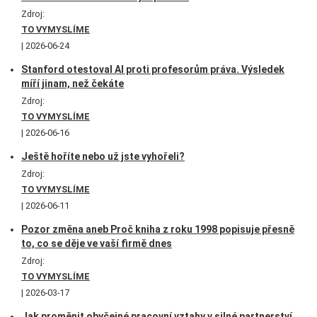
Zdroj:
TO VYMYSLÍME
2026-06-24
Stanford otestoval AI proti profesorům práva. Výsledek
míří jinam, než čekáte
Zdroj:
TO VYMYSLÍME
2026-06-16
Ještě hoříte nebo už jste vyhořeli?
Zdroj:
TO VYMYSLÍME
2026-06-11
Pozor změna aneb Proč kniha z roku 1998 popisuje přesně
to, co se děje ve vaší firmě dnes
Zdroj:
TO VYMYSLÍME
2026-03-17
Jak proměnit obyčejné pracovní vztahy v silné partnerství