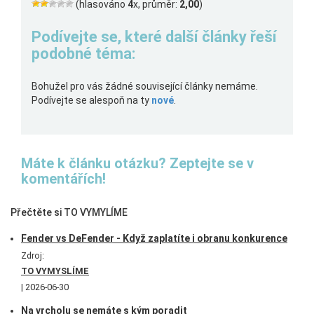
(hlasováno
4
x, průměr:
2,00
)
Podívejte se, které další články řeší
podobné téma:
Bohužel pro vás žádné související články nemáme.
Podívejte se alespoň na ty
nové
.
Máte k článku otázku? Zeptejte se v
komentářích!
Přečtěte si TO VYMYLÍME
Fender vs DeFender - Když zaplatíte i obranu konkurence
Zdroj:
TO VYMYSLÍME
2026-06-30
Na vrcholu se nemáte s kým poradit