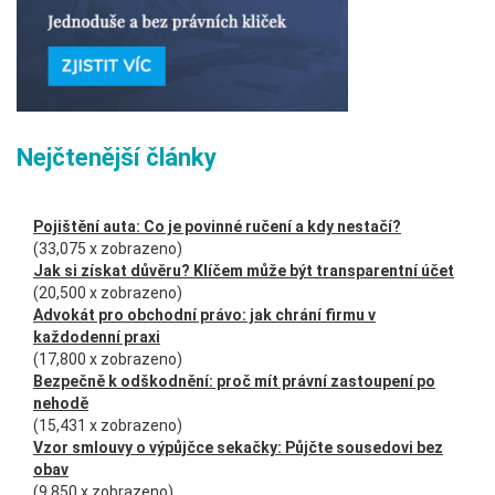
Nejčtenější články
Pojištění auta: Co je povinné ručení a kdy nestačí?
(33,075 x zobrazeno)
Jak si získat důvěru? Klíčem může být transparentní účet
(20,500 x zobrazeno)
Advokát pro obchodní právo: jak chrání firmu v
každodenní praxi
(17,800 x zobrazeno)
Bezpečně k odškodnění: proč mít právní zastoupení po
nehodě
(15,431 x zobrazeno)
Vzor smlouvy o výpůjčce sekačky: Půjčte sousedovi bez
obav
(9,850 x zobrazeno)