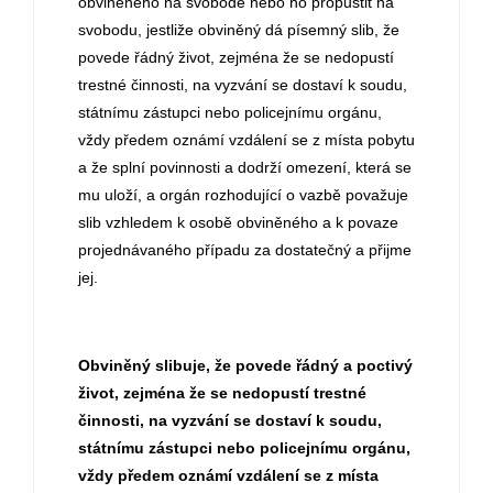
obviněného na svobodě nebo ho propustit na
svobodu, jestliže obviněný dá písemný slib, že
povede řádný život, zejména že se nedopustí
trestné činnosti, na vyzvání se dostaví k soudu,
státnímu zástupci nebo policejnímu orgánu,
vždy předem oznámí vzdálení se z místa pobytu
a že splní povinnosti a dodrží omezení, která se
mu uloží, a orgán rozhodující o vazbě považuje
slib vzhledem k osobě obviněného a k povaze
projednávaného případu za dostatečný a přijme
jej.
Obviněný slibuje, že povede řádný a poctivý
život, zejména že se nedopustí trestné
činnosti, na vyzvání se dostaví k soudu,
státnímu zástupci nebo policejnímu orgánu,
vždy předem oznámí vzdálení se z místa