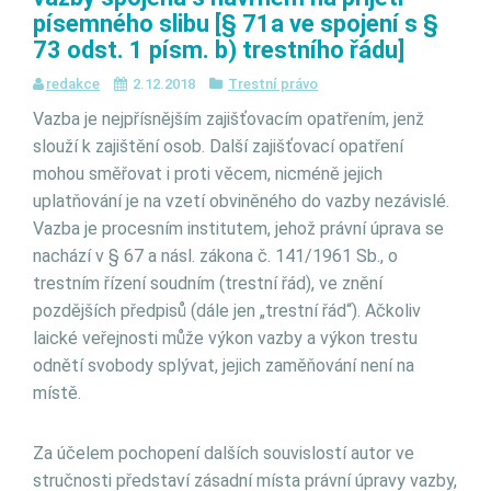
písemného slibu [§ 71a ve spojení s §
73 odst. 1 písm. b) trestního řádu]
redakce
2.12.2018
Trestní právo
Vazba je nejpřísnějším zajišťovacím opatřením, jenž
slouží k zajištění osob. Další zajišťovací opatření
mohou směřovat i proti věcem, nicméně jejich
uplatňování je na vzetí obviněného do vazby nezávislé.
Vazba je procesním institutem, jehož právní úprava se
nachází v § 67 a násl. zákona č. 141/1961 Sb., o
trestním řízení soudním (trestní řád), ve znění
pozdějších předpisů (dále jen „trestní řád“). Ačkoliv
laické veřejnosti může výkon vazby a výkon trestu
odnětí svobody splývat, jejich zaměňování není na
místě.
Za účelem pochopení dalších souvislostí autor ve
stručnosti představí zásadní místa právní úpravy vazby,