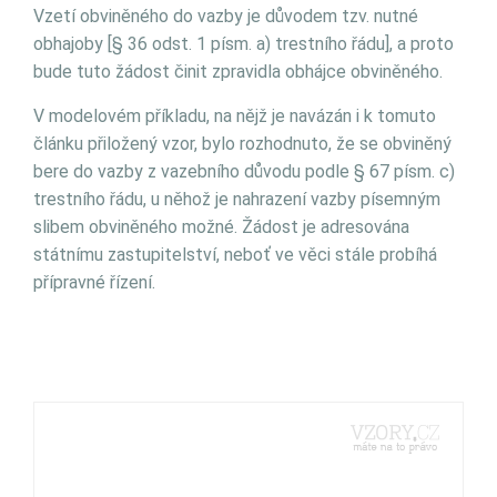
Vzetí obviněného do vazby je důvodem tzv. nutné
obhajoby [§ 36 odst. 1 písm. a) trestního řádu], a proto
bude tuto žádost činit zpravidla obhájce obviněného.
V modelovém příkladu, na nějž je navázán i k tomuto
článku přiložený vzor, bylo rozhodnuto, že se obviněný
bere do vazby z vazebního důvodu podle § 67 písm. c)
trestního řádu, u něhož je nahrazení vazby písemným
slibem obviněného možné. Žádost je adresována
státnímu zastupitelství, neboť ve věci stále probíhá
přípravné řízení.