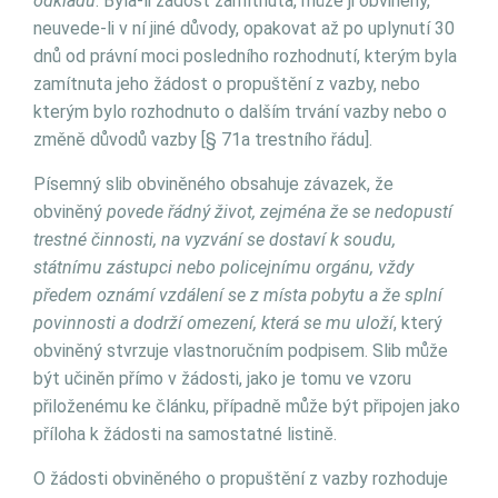
odkladu
. Byla-li žádost zamítnuta, může ji obviněný,
neuvede-li v ní jiné důvody, opakovat až po uplynutí 30
dnů od právní moci posledního rozhodnutí, kterým byla
zamítnuta jeho žádost o propuštění z vazby, nebo
kterým bylo rozhodnuto o dalším trvání vazby nebo o
změně důvodů vazby [§ 71a trestního řádu].
Písemný slib obviněného obsahuje závazek, že
obviněný
povede řádný život, zejména že se nedopustí
trestné činnosti, na vyzvání se dostaví k soudu,
státnímu zástupci nebo policejnímu orgánu, vždy
předem oznámí vzdálení se z místa pobytu a že splní
povinnosti a dodrží omezení, která se mu uloží
, který
obviněný stvrzuje vlastnoručním podpisem. Slib může
být učiněn přímo v žádosti, jako je tomu ve vzoru
přiloženému ke článku, případně může být připojen jako
příloha k žádosti na samostatné listině.
O žádosti obviněného o propuštění z vazby rozhoduje