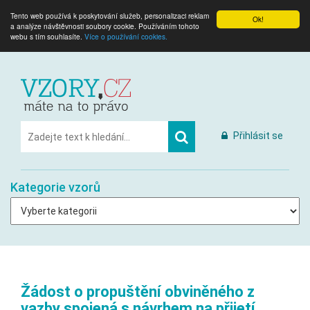
Tento web používá k poskytování služeb, personalizaci reklam
Ok!
a analýze návštěvnosti soubory cookie. Používáním tohoto
webu s tím souhlasíte.
Více o používání cookies.
Přihlásit se
Kategorie vzorů
Žádost o propuštění obviněného z
vazby spojená s návrhem na přijetí