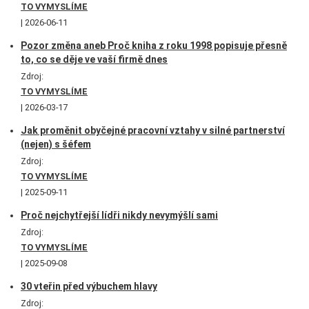
TO VYMYSLÍME
2026-06-11
Pozor změna aneb Proč kniha z roku 1998 popisuje přesně
to, co se děje ve vaší firmě dnes
Zdroj:
TO VYMYSLÍME
2026-03-17
Jak proměnit obyčejné pracovní vztahy v silné partnerství
(nejen) s šéfem
Zdroj:
TO VYMYSLÍME
2025-09-11
Proč nejchytřejší lídři nikdy nevymýšlí sami
Zdroj:
TO VYMYSLÍME
2025-09-08
30 vteřin před výbuchem hlavy
Zdroj: