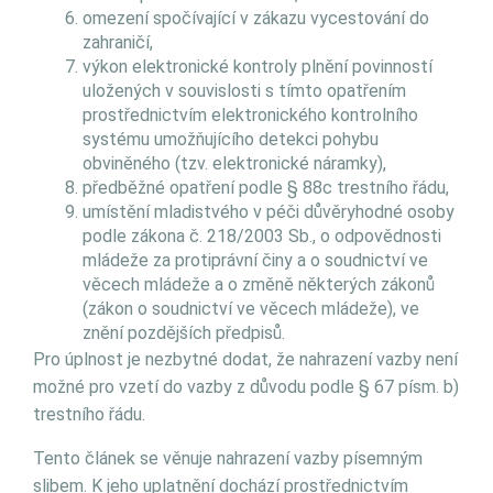
omezení spočívající v zákazu vycestování do
zahraničí,
výkon elektronické kontroly plnění povinností
uložených v souvislosti s tímto opatřením
prostřednictvím elektronického kontrolního
systému umožňujícího detekci pohybu
obviněného (tzv. elektronické náramky),
předběžné opatření podle § 88c trestního řádu,
umístění mladistvého v péči důvěryhodné osoby
podle zákona č. 218/2003 Sb., o odpovědnosti
mládeže za protiprávní činy a o soudnictví ve
věcech mládeže a o změně některých zákonů
(zákon o soudnictví ve věcech mládeže), ve
znění pozdějších předpisů.
Pro úplnost je nezbytné dodat, že nahrazení vazby není
možné pro vzetí do vazby z důvodu podle § 67 písm. b)
trestního řádu.
Tento článek se věnuje nahrazení vazby písemným
slibem. K jeho uplatnění dochází prostřednictvím