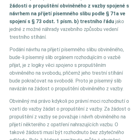
žádosti o propuštění obviněného z vazby spojené s
návrhem na přijetí písemného slibu podle § 71a ve
spojení s § 73 odst. 1 písm. b) trestního řádu
jako
jedné z možné náhrady vazebního způsobu vedení
trestního stíhání.
Podání návrhu na přijetí písemného slibu obviněného,
bude-li písemný slib orgánem rozhodujícím o vazbě
přijat, je z logiky věci
spojeno
s propuštěním
obviněného na svobodu, přičemž jeho trestní stíhání
bude pokračovat na svobodě. Proto je písemný slib
navázán na žádost o propuštění obviněného z vazby.
Obviněný má právo kdykoli po právní moci rozhodnutí o
vzetí do vazby žádat o propuštění z vazby. Za žádost o
propuštění z vazby se považuje i návrh obviněného na
přijetí některého z opatření nahrazujících vazbu. O
takové žádosti musí být rozhodnuto
bez zbytečného