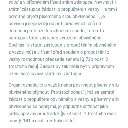
soud
a v přípravném řízení
státní zástupce
. Nevyhoví-li
státní zástupce žádosti o propuštění z vazby – a tím i
odmítne přijetí písemného slibu obviněného –, je
povinen ji nejpozději do pěti pracovních dnů od
doručení předložit k rozhodnutí soudci; o tomto
postupu státní zástupce vyrozumí obviněného.
Souhlasí-li státní zástupce s propuštěním obviněného
z vazby, může v řízení před soudem o propuštění z
vazby rozhodnout předseda senátu [§ 73b odst. 2
trestního řádu]. Žádost by tak měla být v přípravném
řízení adresována státnímu zástupci.
Orgán rozhodující o vazbě nemá povinnost písemný slib
obviněného přijmout. Proti rozhodnutí, jímž se zamítá
žádost o propuštění obviněného z vazby a písemný slib
obviněného se nepřijímá, je přípustná
stížnost
jako
řádný opravný prostředek [§ 74 odst. 1 trestního řádu;
srov. § 141 a násl. trestního řádu].