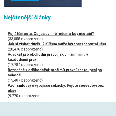
Nejčtenější články
Pojištění auta: Co je povinné ručení a kdy nestačí?
(33,055 x zobrazeno)
Jak si získat důvěru? Klíčem může být transparentní účet
(20,476 x zobrazeno)
Advokát pro obchodní právo: jak chrání firmu v
každodenní praxi
(17,784 x zobrazeno)
Bezpečně k odškodnění: proč mít právní zastoupení po
nehodě
(15,407 x zobrazeno)
Vzor smlouvy o výpůjčce sekačky: Půjčte sousedovi bez
obav
(9,770 x zobrazeno)