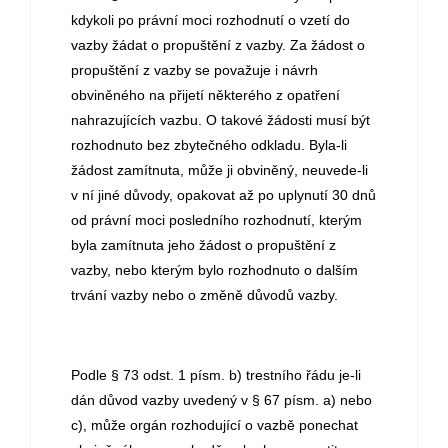
kdykoli po právní moci rozhodnutí o vzetí do
vazby žádat o propuštění z vazby. Za žádost o
propuštění z vazby se považuje i návrh
obviněného na přijetí některého z opatření
nahrazujících vazbu. O takové žádosti musí být
rozhodnuto bez zbytečného odkladu. Byla-li
žádost zamítnuta, může ji obviněný, neuvede-li
v ní jiné důvody, opakovat až po uplynutí 30 dnů
od právní moci posledního rozhodnutí, kterým
byla zamítnuta jeho žádost o propuštění z
vazby, nebo kterým bylo rozhodnuto o dalším
trvání vazby nebo o změně důvodů vazby.
Podle § 73 odst. 1 písm. b) trestního řádu je-li
dán důvod vazby uvedený v § 67 písm. a) nebo
c), může orgán rozhodující o vazbě ponechat