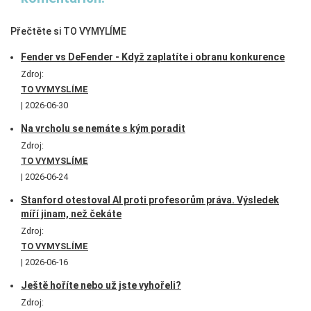
Přečtěte si TO VYMYLÍME
Fender vs DeFender - Když zaplatíte i obranu konkurence
Zdroj:
TO VYMYSLÍME
2026-06-30
Na vrcholu se nemáte s kým poradit
Zdroj:
TO VYMYSLÍME
2026-06-24
Stanford otestoval AI proti profesorům práva. Výsledek
míří jinam, než čekáte
Zdroj:
TO VYMYSLÍME
2026-06-16
Ještě hoříte nebo už jste vyhořeli?
Zdroj: