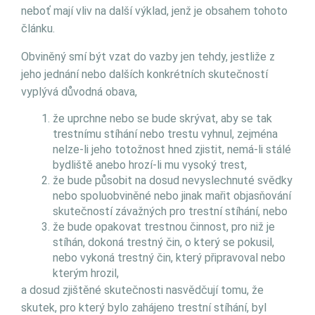
neboť mají vliv na další výklad, jenž je obsahem tohoto
článku.
Obviněný smí být vzat do vazby jen tehdy, jestliže z
jeho jednání nebo dalších konkrétních skutečností
vyplývá důvodná obava,
že uprchne nebo se bude skrývat, aby se tak
trestnímu stíhání nebo trestu vyhnul, zejména
nelze-li jeho totožnost hned zjistit, nemá-li stálé
bydliště anebo hrozí-li mu vysoký trest,
že bude působit na dosud nevyslechnuté svědky
nebo spoluobviněné nebo jinak mařit objasňování
skutečností závažných pro trestní stíhání, nebo
že bude opakovat trestnou činnost, pro niž je
stíhán, dokoná trestný čin, o který se pokusil,
nebo vykoná trestný čin, který připravoval nebo
kterým hrozil,
a dosud zjištěné skutečnosti nasvědčují tomu, že
skutek, pro který bylo zahájeno trestní stíhání, byl