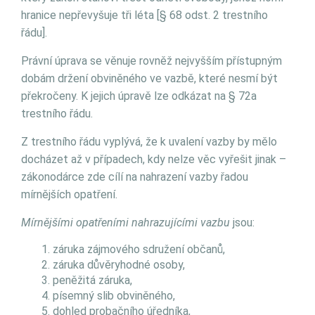
hranice nepřevyšuje tři léta [§ 68 odst. 2 trestního
řádu].
Právní úprava se věnuje rovněž nejvyšším přístupným
dobám držení obviněného ve vazbě, které nesmí být
překročeny. K jejich úpravě lze odkázat na § 72a
trestního řádu.
Z trestního řádu vyplývá, že k uvalení vazby by mělo
docházet až v případech, kdy nelze věc vyřešit jinak –
zákonodárce zde cílí na nahrazení vazby řadou
mírnějších opatření.
Mírnějšími opatřeními nahrazujícími vazbu
jsou:
záruka zájmového sdružení občanů,
záruka důvěryhodné osoby,
peněžitá záruka,
písemný slib obviněného,
dohled probačního úředníka,