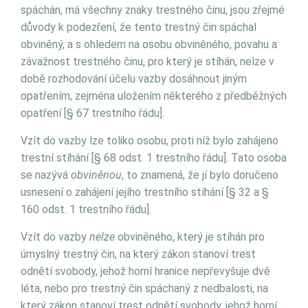
spáchán, má všechny znaky trestného činu, jsou zřejmé
důvody k podezření, že tento trestný čin spáchal
obviněný, a s ohledem na osobu obviněného, povahu a
závažnost trestného činu, pro který je stíhán, nelze v
době rozhodování účelu vazby dosáhnout jiným
opatřením, zejména uložením některého z předběžných
opatření [§ 67 trestního řádu].
Vzít do vazby lze toliko osobu, proti níž bylo zahájeno
trestní stíhání [§ 68 odst. 1 trestního řádu]. Tato osoba
se nazývá
obviněnou
, to znamená, že jí bylo doručeno
usnesení o zahájení jejího trestního stíhání [§ 32 a §
160 odst. 1 trestního řádu].
Vzít do vazby
nelze
obviněného, který je stíhán pro
úmyslný trestný čin, na který zákon stanoví trest
odnětí svobody, jehož horní hranice nepřevyšuje dvě
léta, nebo pro trestný čin spáchaný z nedbalosti, na
který zákon stanoví trest odnětí svobody, jehož horní