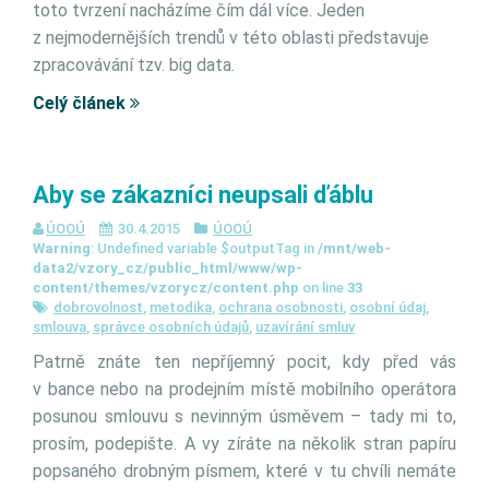
toto tvrzení nacházíme čím dál více. Jeden
z nejmodernějších trendů v této oblasti představuje
zpracovávání tzv. big data.
Celý článek
Aby se zákazníci neupsali ďáblu
ÚOOÚ
30.4.2015
ÚOOÚ
Warning
: Undefined variable $outputTag in
/mnt/web-
data2/vzory_cz/public_html/www/wp-
content/themes/vzorycz/content.php
on line
33
dobrovolnost
,
metodika
,
ochrana osobnosti
,
osobní údaj
,
smlouva
,
správce osobních údajů
,
uzavírání smluv
Patrně znáte ten nepříjemný pocit, kdy před vás
v bance nebo na prodejním místě mobilního operátora
posunou smlouvu s nevinným úsměvem – tady mi to,
prosím, podepište. A vy zíráte na několik stran papíru
popsaného drobným písmem, které v tu chvíli nemáte