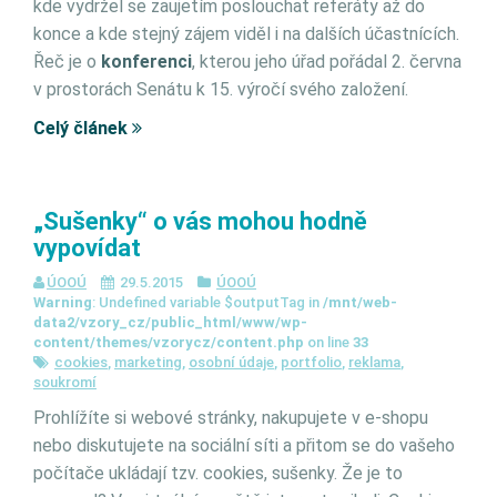
kde vydržel se zaujetím poslouchat referáty až do
konce a kde stejný zájem viděl i na dalších účastnících.
Řeč je o
konferenci
, kterou jeho úřad pořádal 2. června
v prostorách Senátu k 15. výročí svého založení.
Celý článek
„Sušenky“ o vás mohou hodně
vypovídat
ÚOOÚ
29.5.2015
ÚOOÚ
Warning
: Undefined variable $outputTag in
/mnt/web-
data2/vzory_cz/public_html/www/wp-
content/themes/vzorycz/content.php
on line
33
cookies
,
marketing
,
osobní údaje
,
portfolio
,
reklama
,
soukromí
Prohlížíte si webové stránky, nakupujete v e-shopu
nebo diskutujete na sociální síti a přitom se do vašeho
počítače ukládají tzv. cookies, sušenky. Že je to