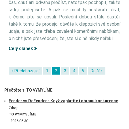
čas, chuť ani odvahu přečíst, natožpak pochopit, takže
raději podepíšete. A pak se mnohdy nestačíte divit,
k čemu jste se upsali. Poslední dobou stále častěji
také k tomu, že prodejci dáváte k dispozici své osobní
údaje, a pak jste třeba zavaleni komerčními nabídkami,
o nichž jste přesvědčeni, že jste si o ně nikdy neřekli.
Celý článek
« Předcházející
1
2
3
4
5
Další »
Přečtěte si TO VYMYLÍME
Fender vs DeFender - Když zaplatíte i obranu konkurence
Zdroj:
TO VYMYSLÍME
2026-06-30