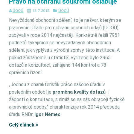
Právo na ochranu soukromí oslabuje
ÚOOÚ
13.7.2015
ÚOOÚ
Nevyžádaná obchodní sdělení, to je nešvar, kterým se
pracovníci Úřadu pro ochranu osobních údajů (ÚOOÚ)
zabývali v roce 2014 nejčastěji. Konkrétně řešili 7951
podnětů týkajících se nevyžádaných obchodních
sdělení, jak vyplývá z výroční zprávy této instituce. A
pokud zůstaneme u statistik, vyřízeno bylo 2965
dotazů a konzultací, zahájeno 144 kontrol a 78
správních řízení.
„Jednou z charakteristik práce našeho úřadu v
posledním období je
proměna kvality dotazů
, i
žádostí o konzultace, s nimiž se na nás obracejí fyzické
a právnické osoby,“ charakterizuje rok 2014 předseda
úřadu RNDr.
Igor Němec
.
Celý článek