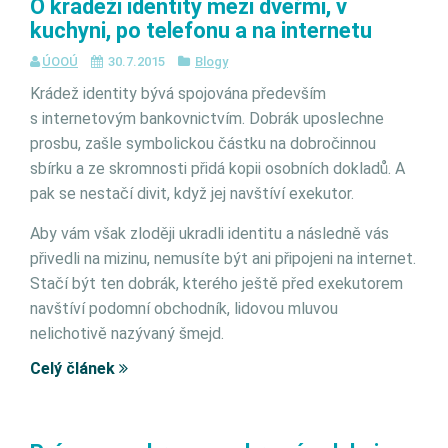
O krádeži identity mezi dveřmi, v
kuchyni, po telefonu a na internetu
ÚOOÚ
30.7.2015
Blogy
Krádež identity bývá spojována především
s internetovým bankovnictvím. Dobrák uposlechne
prosbu, zašle symbolickou částku na dobročinnou
sbírku a ze skromnosti přidá kopii osobních dokladů. A
pak se nestačí divit, když jej navštíví exekutor.
Aby vám však zloději ukradli identitu a následně vás
přivedli na mizinu, nemusíte být ani připojeni na internet.
Stačí být ten dobrák, kterého ještě před exekutorem
navštíví podomní obchodník, lidovou mluvou
nelichotivě nazývaný šmejd.
Celý článek