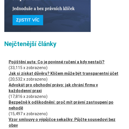
Nejčtenější články
Pojištění auta: Co je povinné ručení a kdy nestačí?
(33,115 x zobrazeno)
Jak si získat důvěru? Klíčem může být transparentní účet
(20,532 x zobrazeno)
Advokát pro obchodní právo: jak chrání firmu v
každodenní praxi
(17,816 x zobrazeno)
Bezpečně k odškodnění: proč mít právní zastoupení po
nehodě
(15,497 x zobrazeno)
Vzor smlouvy o výpůjčce sekačky: Půjčte sousedovi bez
obav