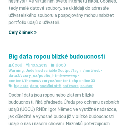
nesmysl? Ve virtuálním světě internetu nikoli. Cookies,
tedy malé datové soubory, se ukládají do adresáře
uživatelského souboru a pospojovány mohou nabízet
portfolio údajů o uživateli.
Celý článek
Big data ropou blízké budoucnosti
ÚOOÚ
13.5.2015
ÚOOÚ
Warning
: Undefined variable $outputTag in
/mnt/web-
data2/vzory_cz/public_html/www/wp-
content/themes/vzorycz/content.php
on line
33
big data
,
data
,
sociální sítě
,
software
,
soubor
Osobní data jsou ropou nebo zlatem blízké
budoucnosti, říká předseda Úřadu pro ochranu osobních
údajů (ÚOOÚ) RNDr. Igor Němec ve výstižné nadsázce,
jak důležité a výnosné budou již v blízké budoucnosti
údaje o nás i našem chování. Náznaků potvrzujících