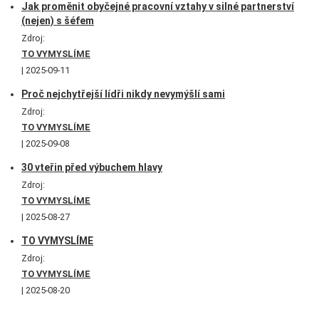
Jak proměnit obyčejné pracovní vztahy v silné partnerství
(nejen) s šéfem
Zdroj:
TO VYMYSLÍME
2025-09-11
Proč nejchytřejší lídři nikdy nevymýšlí sami
Zdroj:
TO VYMYSLÍME
2025-09-08
30 vteřin před výbuchem hlavy
Zdroj:
TO VYMYSLÍME
2025-08-27
TO VYMYSLÍME
Zdroj:
TO VYMYSLÍME
2025-08-20