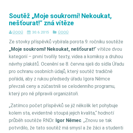
Soutěž „Moje soukromí! Nekoukat,
nešťourat!“ zná vítěze
ÚOOÚ
30.6.2015
ÚOOÚ
Ze stovky příspěvků vybírala porota 9. ročníku soutěže
„Moje soukromí! Nekoukat, nešťourat!
“ vítěze dvou
kategorií – první tvořily texty, videa a komiksy a druhou
návrhy plakátů. Ocenění se 8. června sjeli do sídla Úřadu
pro ochranu osobních údajů, který soutěž tradičně
pořádá, aby z rukou předsedy úřadu Igora Němce
převzali ceny a zúčastnili se celodenního programu,
který pro ně připravili organizátoři.
„Zatímco počet příspěvků se již několik let pohybuje
kolem sta, evidentně stoupá jejich kvalita,“ hodnotí
průběh soutěže RNDr.
Igor Němec
. „Znovu se tak
potvrdilo, že tato soutěž má smysl a že žáci a studenti