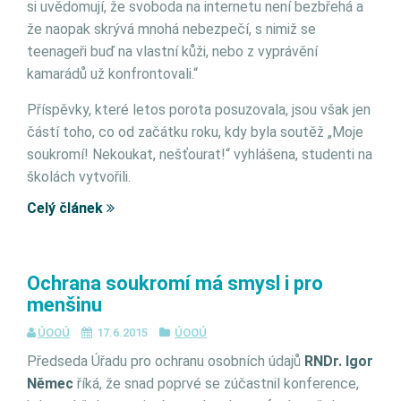
si uvědomují, že svoboda na internetu není bezbřehá a
že naopak skrývá mnohá nebezpečí, s nimiž se
teenageři buď na vlastní kůži, nebo z vyprávění
kamarádů už konfrontovali.“
Příspěvky, které letos porota posuzovala, jsou však jen
částí toho, co od začátku roku, kdy byla soutěž „Moje
soukromí! Nekoukat, nešťourat!“ vyhlášena, studenti na
školách vytvořili.
Celý článek
Ochrana soukromí má smysl i pro
menšinu
ÚOOÚ
17.6.2015
ÚOOÚ
Předseda Úřadu pro ochranu osobních údajů
RNDr. Igor
Němec
říká, že snad poprvé se zúčastnil konference,