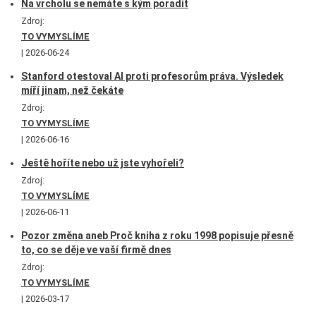
Na vrcholu se nemáte s kým poradit
Zdroj:
TO VYMYSLÍME
2026-06-24
Stanford otestoval AI proti profesorům práva. Výsledek
míří jinam, než čekáte
Zdroj:
TO VYMYSLÍME
2026-06-16
Ještě hoříte nebo už jste vyhořeli?
Zdroj:
TO VYMYSLÍME
2026-06-11
Pozor změna aneb Proč kniha z roku 1998 popisuje přesně
to, co se děje ve vaší firmě dnes
Zdroj:
TO VYMYSLÍME
2026-03-17