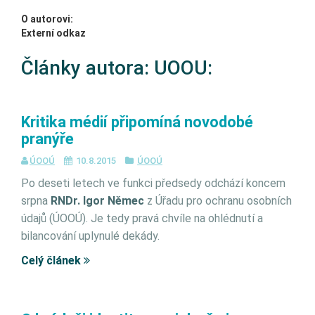
O autorovi:
Externí odkaz
Články autora: UOOU:
Kritika médií připomíná novodobé
pranýře
ÚOOÚ
10.8.2015
ÚOOÚ
Po deseti letech ve funkci předsedy odchází koncem
srpna
RNDr. Igor Němec
z Úřadu pro ochranu osobních
údajů (ÚOOÚ). Je tedy pravá chvíle na ohlédnutí a
bilancování uplynulé dekády.
Celý článek