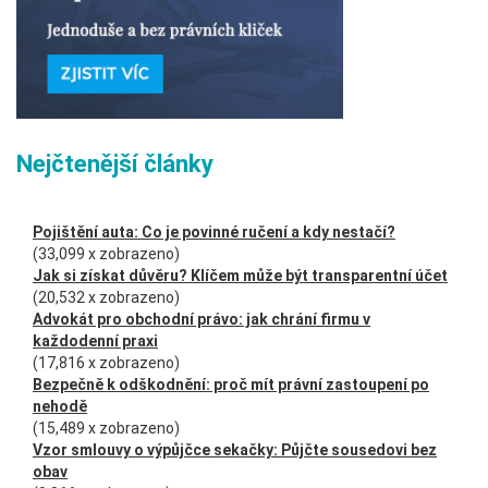
Nejčtenější články
Pojištění auta: Co je povinné ručení a kdy nestačí?
(33,099 x zobrazeno)
Jak si získat důvěru? Klíčem může být transparentní účet
(20,532 x zobrazeno)
Advokát pro obchodní právo: jak chrání firmu v
každodenní praxi
(17,816 x zobrazeno)
Bezpečně k odškodnění: proč mít právní zastoupení po
nehodě
(15,489 x zobrazeno)
Vzor smlouvy o výpůjčce sekačky: Půjčte sousedovi bez
obav