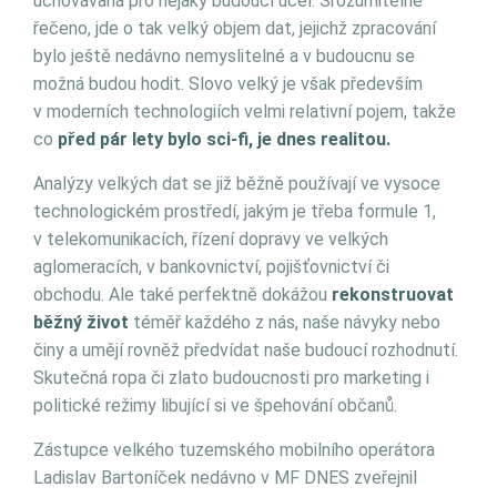
uchovávaná pro nějaký budoucí účel. Srozumitelně
řečeno, jde o tak velký objem dat, jejichž zpracování
bylo ještě nedávno nemyslitelné a v budoucnu se
možná budou hodit. Slovo velký je však především
v moderních technologiích velmi relativní pojem, takže
co
před pár lety bylo sci-fi, je dnes realitou.
Analýzy velkých dat se již běžně používají ve vysoce
technologickém prostředí, jakým je třeba formule 1,
v telekomunikacích, řízení dopravy ve velkých
aglomeracích, v bankovnictví, pojišťovnictví či
obchodu. Ale také perfektně dokážou
rekonstruovat
běžný život
téměř každého z nás, naše návyky nebo
činy a umějí rovněž předvídat naše budoucí rozhodnutí.
Skutečná ropa či zlato budoucnosti pro marketing i
politické režimy libující si ve špehování občanů.
Zástupce velkého tuzemského mobilního operátora
Ladislav Bartoníček nedávno v MF DNES zveřejnil