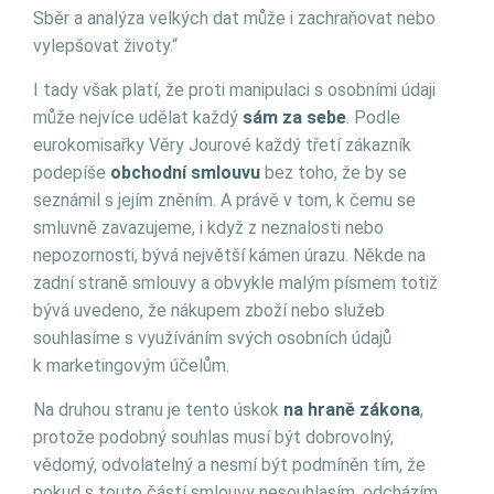
Sběr a analýza velkých dat může i zachraňovat nebo
vylepšovat životy.“
I tady však platí, že proti manipulaci s osobními údaji
může nejvíce udělat každý
sám za sebe
. Podle
eurokomisařky Věry Jourové každý třetí zákazník
podepíše
obchodní smlouvu
bez toho, že by se
seznámil s jejím zněním. A právě v tom, k čemu se
smluvně zavazujeme, i když z neznalosti nebo
nepozornosti, bývá největší kámen úrazu. Někde na
zadní straně smlouvy a obvykle malým písmem totiž
bývá uvedeno, že nákupem zboží nebo služeb
souhlasíme s využíváním svých osobních údajů
k marketingovým účelům.
Na druhou stranu je tento úskok
na hraně zákona
,
protože podobný souhlas musí být dobrovolný,
vědomý, odvolatelný a nesmí být podmíněn tím, že
pokud s touto částí smlouvy nesouhlasím, odcházím