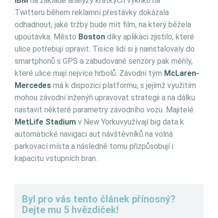
IBM
na základě analýzy krátkých výkřiků na
Twitteru během reklamní přestávky dokázala
odhadnout, jaké tržby bude mít film, na který běžela
upoutávka. Město
Boston
díky aplikaci zjistilo, které
ulice potřebují opravit. Tisíce lidí si ji nainstalovaly do
smartphonů s GPS a zabudované senzory pak měřily,
které ulice mají nejvíce hrbolů. Závodní tým
McLaren-
Mercedes
má k dispozici platformu, s jejímž využitím
mohou závodní inženýři upravovat strategii a na dálku
nastavit některé parametry závodního vozu. Majitelé
MetLife Stadium
v New Yorkuvyužívají big data k
automatické navigaci aut návštěvníků na volná
parkovací místa a následně tomu přizpůsobují i
kapacitu vstupních bran.
.
Byl pro vás tento článek přínosný?
Dejte mu 5 hvězdiček!