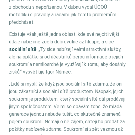
z obchodu s nepořízenou. V dubnu vydal ÚOOÚ
metodiku s pravidly a radami, jak těmto problémům
předcházet.
Existuje však ještě jedna oblast, kde své nejcitlivější
údaje nabízíme zcela dobrovolně až hloupě, a sice
sociální sítě
. „Ty sice nabízejí velmi atraktivní služby,
ale na oplátku si od účastníků berou informace o jejich
soukromí a nemilosrdně je využívají k tomu, aby dosáhly
zisků,“ vysvětluje Igor Němec.
„Lidé si myslí, že když jsou sociální sítě zdarma, že oni
jsou zákazníci a sociální sítě produktem. Naopak, jejich
soukromí je produktem, který sociální sítě dál prodávají
jiným společnostem. Velmi se obávám toho, že mladá
generace jednou nebude tušit, co skutečně znamená
pojem soukromí. Nemají o ně zájem, chtějí ho prodat za
požitky nabízené zdarma. Soukromí si zpět vezmou až