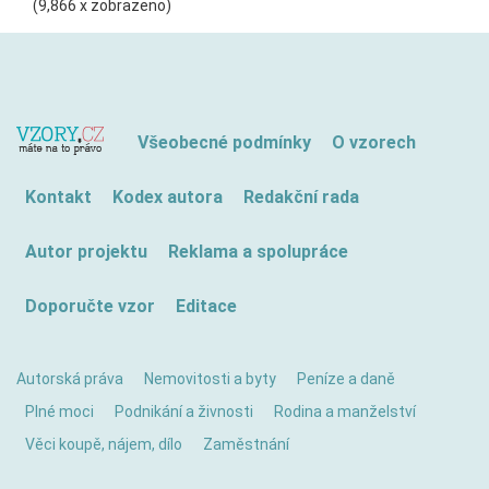
(9,866 x zobrazeno)
Všeobecné podmínky
O vzorech
Kontakt
Kodex autora
Redakční rada
Autor projektu
Reklama a spolupráce
Doporučte vzor
Editace
Autorská práva
Nemovitosti a byty
Peníze a daně
Plné moci
Podnikání a živnosti
Rodina a manželství
Věci koupě, nájem, dílo
Zaměstnání