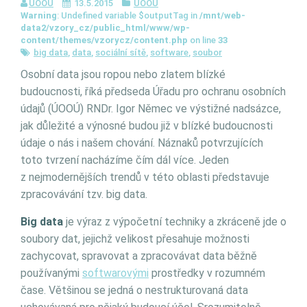
ÚOOÚ
13.5.2015
ÚOOÚ
Warning
: Undefined variable $outputTag in
/mnt/web-
data2/vzory_cz/public_html/www/wp-
content/themes/vzorycz/content.php
on line
33
big data
,
data
,
sociální sítě
,
software
,
soubor
Osobní data jsou ropou nebo zlatem blízké
budoucnosti, říká předseda Úřadu pro ochranu osobních
údajů (ÚOOÚ) RNDr. Igor Němec ve výstižné nadsázce,
jak důležité a výnosné budou již v blízké budoucnosti
údaje o nás i našem chování. Náznaků potvrzujících
toto tvrzení nacházíme čím dál více. Jeden
z nejmodernějších trendů v této oblasti představuje
zpracovávání tzv. big data.
Big data
je výraz z výpočetní techniky a zkráceně jde o
soubory dat, jejichž velikost přesahuje možnosti
zachycovat, spravovat a zpracovávat data běžně
používanými
softwarovými
prostředky v rozumném
čase. Většinou se jedná o nestrukturovaná data