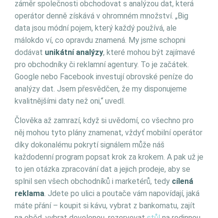
záměr společnosti obchodovat s analýzou dat, která
operátor denně získává v ohromném množství. „Big
data jsou módní pojem, který každý používá, ale
málokdo ví, co opravdu znamená. My jsme schopni
dodávat
unikátní analýzy
, které mohou být zajímavé
pro obchodníky či reklamní agentury. To je začátek.
Google nebo Facebook investují obrovské peníze do
analýzy dat. Jsem přesvědčen, že my disponujeme
kvalitnějšími daty než oni,“ uvedl.
Člověka až zamrazí, když si uvědomí, co všechno pro
něj mohou tyto plány znamenat, vždyť mobilní operátor
díky dokonalému pokrytí signálem může náš
každodenní program popsat krok za krokem. A pak už je
to jen otázka zpracování dat a jejich prodeje, aby se
splnil sen všech obchodníků i marketérů, tedy
cílená
reklama
. Jdete po ulici a poutače vám napovídají, jaká
máte přání – koupit si kávu, vybrat z bankomatu, zajít
na oběd, vybrat dovolenou, rezervovat
stůl
na rodinnou