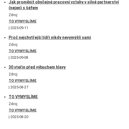
Jak proměnit obyčejné pracovní vztahy v silné partnerství
(nejen) s šéfem
Zdroj:
TO VYMYSLÍME
2025-09-11
Proč nejchytřejší lídři nikdy nevymýšlí sami
Zdroj:
TO VYMYSLÍME
2025-09-08
30 vteřin před výbuchem hlavy
Zdroj:
TO VYMYSLÍME
2025-08-27
TO VYMYSLÍME
Zdroj:
TO VYMYSLÍME
2025-08-20