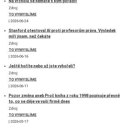
Na vrcholu se nemáte s kým poradit
Zdroj:
TO VYMYSLÍME
2026-06-24
Stanford otestoval AI proti profesorům práva. Výsledek
míří jinam, než čekáte
Zdroj:
TO VYMYSLÍME
2026-06-16
Ještě hoříte nebo už jste vyhořeli?
Zdroj:
TO VYMYSLÍME
2026-06-11
Pozor změna aneb Proč kniha z roku 1998 popisuje přesně
to, co se děje ve vaší firmě dnes
Zdroj:
TO VYMYSLÍME
2026-03-17