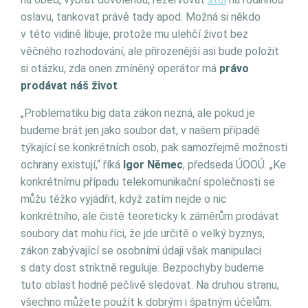
oslavu, tankovat právě tady apod. Možná si někdo
v této vidině libuje, protože mu ulehčí život bez
věčného rozhodování, ale přirozenější asi bude položit
si otázku, zda onen zmíněný operátor má
právo
prodávat náš život
.
„Problematiku big data zákon nezná, ale pokud je
budeme brát jen jako soubor dat, v našem případě
týkající se konkrétních osob, pak samozřejmě možnosti
ochrany existují,“ říká
Igor Němec
, předseda ÚOOÚ. „Ke
konkrétnímu případu telekomunikační společnosti se
můžu těžko vyjádřit, když zatím nejde o nic
konkrétního, ale čistě teoreticky k záměrům prodávat
soubory dat mohu říci, že jde určitě o velký byznys,
zákon zabývající se osobními údaji však manipulaci
s daty dost striktně reguluje. Bezpochyby budeme
tuto oblast hodně pečlivě sledovat. Na druhou stranu,
všechno můžete použít k dobrým i špatným účelům.