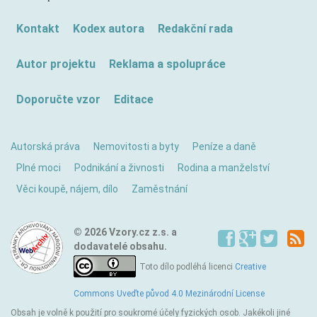
Kontakt
Kodex autora
Redakční rada
Autor projektu
Reklama a spolupráce
Doporučte vzor
Editace
Autorská práva
Nemovitosti a byty
Peníze a daně
Plné moci
Podnikání a živnosti
Rodina a manželství
Věci koupě, nájem, dílo
Zaměstnání
© 2026 Vzory.cz z.s. a
dodavatelé obsahu.
Toto dílo podléhá licenci
Creative
Commons Uveďte původ 4.0 Mezinárodní License
Obsah je volně k použití pro soukromé účely fyzických osob. Jakékoli jiné