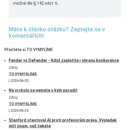
možné dle § 142 odst. 6...
Máte k článku otázku? Zeptejte se v
komentářích!
Přečtěte si TO VYMYLÍME
Fender vs DeFender - Když zaplatíte i obranu konkurence
Zdroj:
TO VYMYSLÍME
2026-06-30
Na vrcholu se nemáte s kým poradit
Zdroj:
TO VYMYSLÍME
2026-06-24
Stanford otestoval AI proti profesorům práva. Výsledek
míří jinam, než čekáte