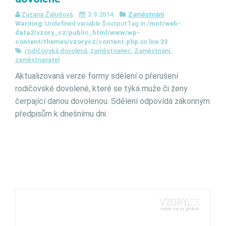
Zuzana Žaludová
3.9.2014
Zaměstnání
Warning
: Undefined variable $outputTag in
/mnt/web-
data2/vzory_cz/public_html/www/wp-
content/themes/vzorycz/content.php
on line
33
rodičovská dovolená
,
zaměstnanec
,
Zaměstnání
,
zaměstnavatel
Aktualizovaná verze formy sdělení o přerušení
rodičovské dovolené, které se týká muže či ženy
čerpající danou dovolenou. Sdělení odpovídá zákonným
předpisům k dnešnímu dni.