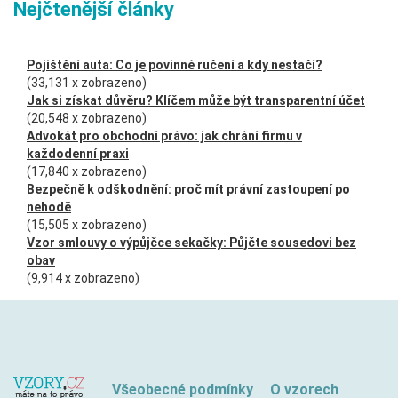
Nejčtenější články
Pojištění auta: Co je povinné ručení a kdy nestačí?
(33,131 x zobrazeno)
Jak si získat důvěru? Klíčem může být transparentní účet
(20,548 x zobrazeno)
Advokát pro obchodní právo: jak chrání firmu v
každodenní praxi
(17,840 x zobrazeno)
Bezpečně k odškodnění: proč mít právní zastoupení po
nehodě
(15,505 x zobrazeno)
Vzor smlouvy o výpůjčce sekačky: Půjčte sousedovi bez
obav
(9,914 x zobrazeno)
Všeobecné podmínky
O vzorech