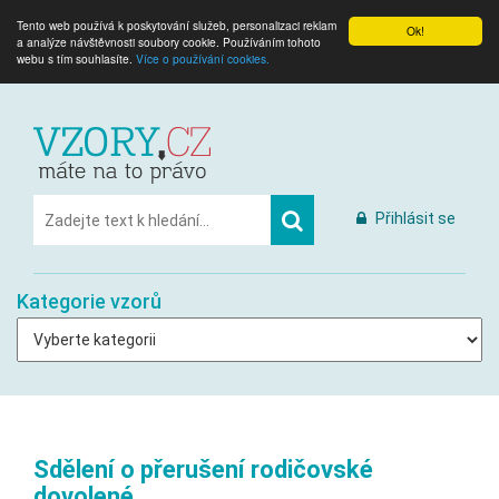
Tento web používá k poskytování služeb, personalizaci reklam
Ok!
a analýze návštěvnosti soubory cookie. Používáním tohoto
webu s tím souhlasíte.
Více o používání cookies.
Přihlásit se
Kategorie vzorů
Sdělení o přerušení rodičovské
dovolené