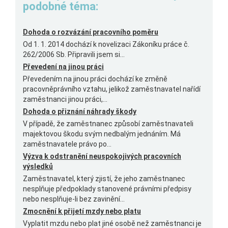
podobné téma:
Dohoda o rozvázání pracovního poměru
Od 1. 1. 2014 dochází k novelizaci Zákoníku práce č.
262/2006 Sb. Připravili jsem si...
Převedení na jinou práci
Převedením na jinou práci dochází ke změně
pracovněprávního vztahu, jelikož zaměstnavatel nařídí
zaměstnanci jinou práci,...
Dohoda o přiznání náhrady škody
V případě, že zaměstnanec způsobí zaměstnavateli
majektovou škodu svým nedbalým jednáním. Má
zaměstnavatele právo po...
Výzva k odstranění neuspokojivých pracovních
výsledků
Zaměstnavatel, který zjistí, že jeho zaměstnanec
nesplňuje předpoklady stanovené právními předpisy
nebo nesplňuje-li bez zavinění...
Zmocnění k přijetí mzdy nebo platu
Vyplatit mzdu nebo plat jiné osobě než zaměstnanci je