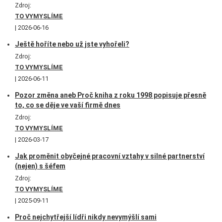
Zdroj:
TO VYMYSLÍME
2026-06-16
Ještě hoříte nebo už jste vyhořeli?
Zdroj:
TO VYMYSLÍME
2026-06-11
Pozor změna aneb Proč kniha z roku 1998 popisuje přesně
to, co se děje ve vaší firmě dnes
Zdroj:
TO VYMYSLÍME
2026-03-17
Jak proměnit obyčejné pracovní vztahy v silné partnerství
(nejen) s šéfem
Zdroj:
TO VYMYSLÍME
2025-09-11
Proč nejchytřejší lídři nikdy nevymýšlí sami