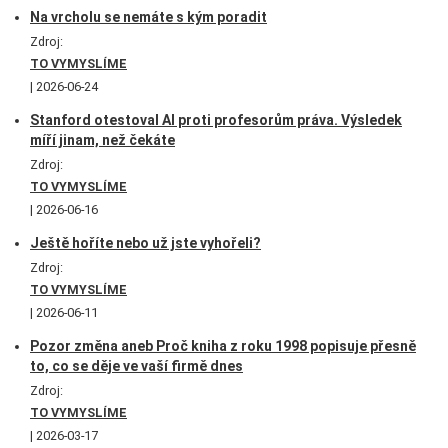
Na vrcholu se nemáte s kým poradit
Zdroj:
TO VYMYSLÍME
2026-06-24
Stanford otestoval AI proti profesorům práva. Výsledek
míří jinam, než čekáte
Zdroj:
TO VYMYSLÍME
2026-06-16
Ještě hoříte nebo už jste vyhořeli?
Zdroj:
TO VYMYSLÍME
2026-06-11
Pozor změna aneb Proč kniha z roku 1998 popisuje přesně
to, co se děje ve vaší firmě dnes
Zdroj:
TO VYMYSLÍME
2026-03-17