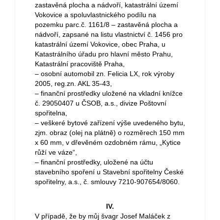
zastavěná plocha a nádvoří, katastrální území
Vokovice a spoluvlastnického podílu na
pozemku parc.č. 1161/8 – zastavěná plocha a
nádvoří, zapsané na listu vlastnictví č. 1456 pro
katastrální území Vokovice, obec Praha, u
Katastrálního úřadu pro hlavní město Prahu,
Katastrální pracoviště Praha,
– osobní automobil zn. Felicia LX, rok výroby
2005, reg.zn. AKL 35-43,
– finanční prostředky uložené na vkladní knížce
č. 29050407 u ČSOB, a.s., divize Poštovní
spořitelna,
– veškeré bytové zařízení výše uvedeného bytu,
zjm. obraz (olej na plátně) o rozměrech 150 mm
x 60 mm, v dřevěném ozdobném rámu, „Kytice
růží ve váze“,
– finanční prostředky, uložené na účtu
stavebního spoření u Stavební spořitelny České
spořitelny, a.s., č. smlouvy 7210-907654/8060.
IV.
V případě, že by můj švagr Josef Maláček z