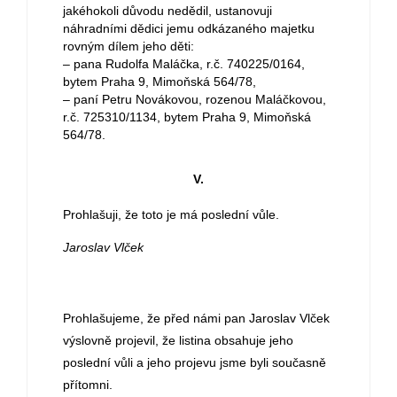
jakéhokoli důvodu nedědil, ustanovuji
náhradními dědici jemu odkázaného majetku
rovným dílem jeho děti:
– pana Rudolfa Maláčka, r.č. 740225/0164,
bytem Praha 9, Mimoňská 564/78,
– paní Petru Novákovou, rozenou Maláčkovou,
r.č. 725310/1134, bytem Praha 9, Mimoňská
564/78.
V.
Prohlašuji, že toto je má poslední vůle.
Jaroslav Vlček
Prohlašujeme, že před námi pan Jaroslav Vlček
výslovně projevil, že listina obsahuje jeho
poslední vůli a jeho projevu jsme byli současně
přítomni.