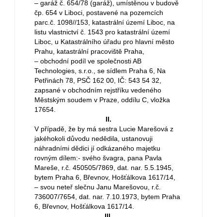
– garáž č. 654/78 (garáž), umístěnou v budově
čp. 654 v Liboci, postavené na pozemcích
parc.č. 1098//153, katastrální území Liboc, na
listu vlastnictví č. 1543 pro katastrální území
Liboc, u Katastrálního úřadu pro hlavní město
Prahu, katastrální pracoviště Praha,
– obchodní podíl ve společnosti AB
Technologies, s.r.o., se sídlem Praha 6, Na
Petřinách 78, PSČ 162 00, IČ: 543 54 32,
zapsané v obchodním rejstříku vedeného
Městským soudem v Praze, oddílu C, vložka
17654.
II.
V případě, že by má sestra Lucie Marešová z
jakéhokoli důvodu nedědila, ustanovuji
náhradními dědici jí odkázaného majetku
rovným dílem:- svého švagra, pana Pavla
Mareše, r.č. 450505/7869, dat. nar. 5.5.1945,
bytem Praha 6, Břevnov, Hošťálkova 1617/14,
– svou neteř slečnu Janu Marešovou, r.č.
736007/7654, dat. nar. 7.10.1973, bytem Praha
6, Břevnov, Hošťálkova 1617/14.
III.