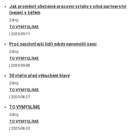
Jak proměnit obyčejné pracovní vztahy v silné partnerství
(nejen) s šéfem
Zdroj:
TO VYMYSLÍME
2025-09-11
Proč nejchytřejší lídři nikdy nevymýšlí sami
Zdroj:
TO VYMYSLÍME
2025-09-08
30 vteřin před výbuchem hlavy
Zdroj:
TO VYMYSLÍME
2025-08-27
TO VYMYSLÍME
Zdroj:
TO VYMYSLÍME
2025-08-20