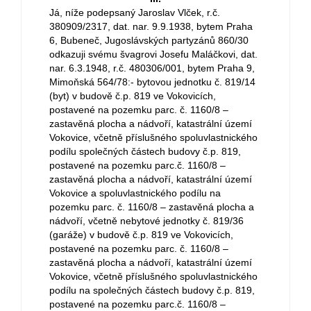
Já, níže podepsaný Jaroslav Vlček, r.č.
380909/2317, dat. nar. 9.9.1938, bytem Praha
6, Bubeneč, Jugoslávských partyzánů 860/30
odkazuji svému švagrovi Josefu Maláčkovi, dat.
nar. 6.3.1948, r.č. 480306/001, bytem Praha 9,
Mimoňská 564/78:- bytovou jednotku č. 819/14
(byt) v budově č.p. 819 ve Vokovicích,
postavené na pozemku parc. č. 1160/8 –
zastavěná plocha a nádvoří, katastrální území
Vokovice, včetně příslušného spoluvlastnického
podílu společných částech budovy č.p. 819,
postavené na pozemku parc.č. 1160/8 –
zastavěná plocha a nádvoří, katastrální území
Vokovice a spoluvlastnického podílu na
pozemku parc. č. 1160/8 – zastavěná plocha a
nádvoří, včetně nebytové jednotky č. 819/36
(garáže) v budově č.p. 819 ve Vokovicích,
postavené na pozemku parc. č. 1160/8 –
zastavěná plocha a nádvoří, katastrální území
Vokovice, včetně příslušného spoluvlastnického
podílu na společných částech budovy č.p. 819,
postavené na pozemku parc.č. 1160/8 –