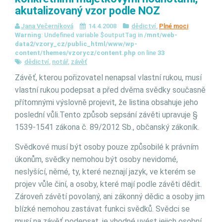
akutalizovaný vzor podle NOZ
Jana Večerníková
14.4.2008
dědictví
,
Plné moci
Warning
: Undefined variable $outputTag in
/mnt/web-
data2/vzory_cz/public_html/www/wp-
content/themes/vzorycz/content.php
on line
33
dědictví
,
notář
,
závěť
Závěť, kterou pořizovatel nenapsal vlastní rukou, musí
vlastní rukou podepsat a před dvěma svědky současně
přítomnými výslovně projevit, že listina obsahuje jeho
poslední vůli.
Tento způsob sepsání závěti upravuje §
1539-1541 zákona č. 89/2012 Sb., občanský zákoník.
Svědkové musí být osoby pouze způsobilé k právním
úkonům, svědky nemohou být osoby nevidomé,
neslyšící, němé, ty, které neznají jazyk, ve kterém se
projev vůle činí, a osoby, které mají podle závěti dědit.
Zároveň závětí povolaný, ani zákonný dědic a osoby jim
blízké nemohou zastávat funkci svědků. Svědci se
musí na závěť podepsat, je vhodné uvést jejich osobní