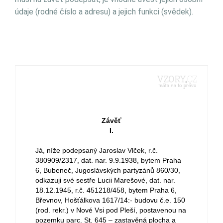
údaje (rodné číslo a adresu) a jejich funkci (svědek).
Závěť
I.
Já, níže podepsaný Jaroslav Vlček, r.č.
380909/2317, dat. nar. 9.9.1938, bytem Praha
6, Bubeneč, Jugoslávských partyzánů 860/30,
odkazuji své sestře Lucii Marešové, dat. nar.
18.12.1945, r.č. 451218/458, bytem Praha 6,
Břevnov, Hošťálkova 1617/14:- budovu č.e. 150
(rod. rekr.) v Nové Vsi pod Pleší, postavenou na
pozemku parc. St. 645 – zastavěná plocha a