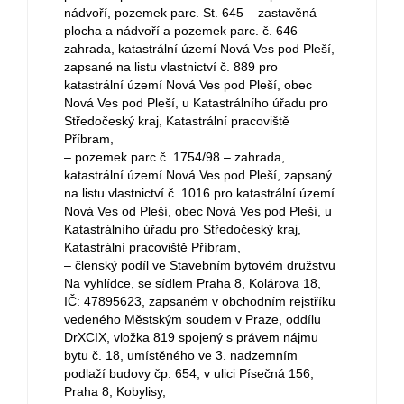
nádvoří, pozemek parc. St. 645 – zastavěná
plocha a nádvoří a pozemek parc. č. 646 –
zahrada, katastrální území Nová Ves pod Pleší,
zapsané na listu vlastnictví č. 889 pro
katastrální území Nová Ves pod Pleší, obec
Nová Ves pod Pleší, u Katastrálního úřadu pro
Středočeský kraj, Katastrální pracoviště
Příbram,
– pozemek parc.č. 1754/98 – zahrada,
katastrální území Nová Ves pod Pleší, zapsaný
na listu vlastnictví č. 1016 pro katastrální území
Nová Ves od Pleší, obec Nová Ves pod Pleší, u
Katastrálního úřadu pro Středočeský kraj,
Katastrální pracoviště Příbram,
– členský podíl ve Stavebním bytovém družstvu
Na vyhlídce, se sídlem Praha 8, Kolárova 18,
IČ: 47895623, zapsaném v obchodním rejstříku
vedeného Městským soudem v Praze, oddílu
DrXCIX, vložka 819 spojený s právem nájmu
bytu č. 18, umístěného ve 3. nadzemním
podlaží budovy čp. 654, v ulici Písečná 156,
Praha 8, Kobylisy,