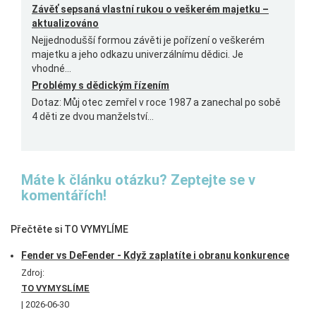
Závěť sepsaná vlastní rukou o veškerém majetku –
aktualizováno
Nejjednodušší formou závěti je pořízení o veškerém
majetku a jeho odkazu univerzálnímu dědici. Je
vhodné...
Problémy s dědickým řízením
Dotaz: Můj otec zemřel v roce 1987 a zanechal po sobě
4 děti ze dvou manželství...
Máte k článku otázku? Zeptejte se v
komentářích!
Přečtěte si TO VYMYLÍME
Fender vs DeFender - Když zaplatíte i obranu konkurence
Zdroj:
TO VYMYSLÍME
2026-06-30