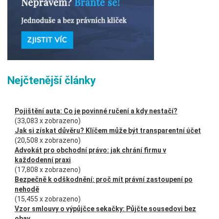
Nejčtenější články
Pojištění auta: Co je povinné ručení a kdy nestačí?
(33,083 x zobrazeno)
Jak si získat důvěru? Klíčem může být transparentní účet
(20,508 x zobrazeno)
Advokát pro obchodní právo: jak chrání firmu v
každodenní praxi
(17,808 x zobrazeno)
Bezpečně k odškodnění: proč mít právní zastoupení po
nehodě
(15,455 x zobrazeno)
Vzor smlouvy o výpůjčce sekačky: Půjčte sousedovi bez
obav