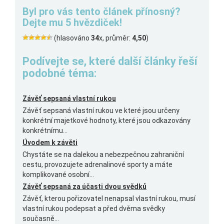
Byl pro vás tento článek přínosný?
Dejte mu 5 hvězdiček!
(hlasováno
34
x, průměr:
4,50
)
Podívejte se, které další články řeší
podobné téma:
Závěť sepsaná vlastní rukou
Závěť sepsaná vlastní rukou ve které jsou určeny
konkrétní majetkové hodnoty, které jsou odkazovány
konkrétnímu...
Úvodem k závěti
Chystáte se na dalekou a nebezpečnou zahraniční
cestu, provozujete adrenalinové sporty a máte
komplikované osobní...
Závěť sepsaná za účasti dvou svědků
Závěť, kterou pořizovatel nenapsal vlastní rukou, musí
vlastní rukou podepsat a před dvěma svědky
současně...