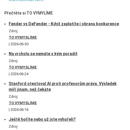
Přečtěte si TO VYMYLÍME
Fender vs DeFender - Když zaplatíte i obranu konkurence
Zdroj:
TO VYMYSLÍME
2026-06-30
Na vrcholu se nemáte s kým poradit
Zdroj:
TO VYMYSLÍME
2026-06-24
Stanford otestoval AI proti profesorům práva. Výsledek
míří jinam, než čekáte
Zdroj:
TO VYMYSLÍME
2026-06-16
Ještě hoříte nebo už jste vyhořeli?
Zdroj: