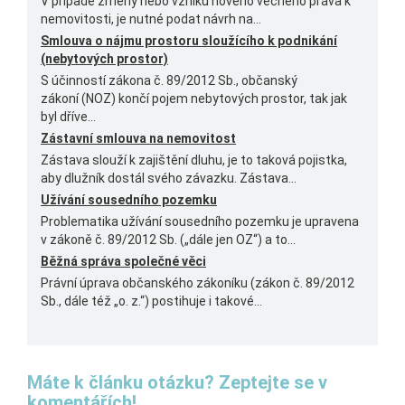
V případě změny nebo vzniku nového věcného práva k
nemovitosti, je nutné podat návrh na...
Smlouva o nájmu prostoru sloužícího k podnikání
(nebytových prostor)
S účinností zákona č. 89/2012 Sb., občanský
zákoní (NOZ) končí pojem nebytových prostor, tak jak
byl dříve...
Zástavní smlouva na nemovitost
Zástava slouží k zajištění dluhu, je to taková pojistka,
aby dlužník dostál svého závazku. Zástava...
Užívání sousedního pozemku
Problematika užívání sousedního pozemku je upravena
v zákoně č. 89/2012 Sb. („dále jen OZ“) a to...
Běžná správa společné věci
Právní úprava občanského zákoníku (zákon č. 89/2012
Sb., dále též „o. z.“) postihuje i takové...
Máte k článku otázku? Zeptejte se v
komentářích!