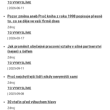
TO VYMYSLÍME
2026-06-11
Pozor změna aneb Proč kniha z roku 1998 popisuje přesně
to, co se děje ve vaší firmě dnes
Zdroj:
TO VYMYSLÍME
2026-03-17
Jak proměnit obyčejné pracovní vztahy v silné partnerství
(nejen) s šéfem
Zdroj:
TO VYMYSLÍME
2025-09-11
Proč nejchytřejší lídři nikdy nevymýšlí sami
Zdroj:
TO VYMYSLÍME
2025-09-08
30 vteřin před výbuchem hlavy
Zdroj: