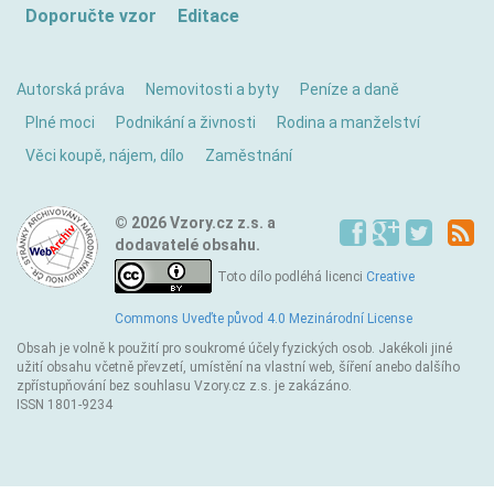
Doporučte vzor
Editace
Autorská práva
Nemovitosti a byty
Peníze a daně
Plné moci
Podnikání a živnosti
Rodina a manželství
Věci koupě, nájem, dílo
Zaměstnání
© 2026 Vzory.cz z.s. a
dodavatelé obsahu.
Toto dílo podléhá licenci
Creative
Commons Uveďte původ 4.0 Mezinárodní License
Obsah je volně k použití pro soukromé účely fyzických osob. Jakékoli jiné
užití obsahu včetně převzetí, umístění na vlastní web, šíření anebo dalšího
zpřístupňování bez souhlasu Vzory.cz z.s. je zakázáno.
ISSN 1801-9234