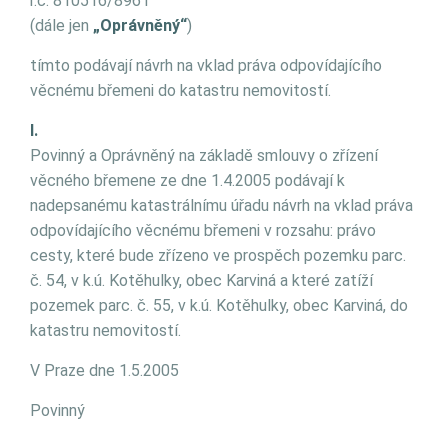
r.č. 810516/8961
(dále jen
„Oprávněný“
)
tímto podávají návrh na vklad práva odpovídajícího
věcnému břemeni do katastru nemovitostí.
I.
Povinný a Oprávněný na základě smlouvy o zřízení
věcného břemene ze dne 1.4.2005 podávají k
nadepsanému katastrálnímu úřadu návrh na vklad práva
odpovídajícího věcnému břemeni v rozsahu: právo
cesty, které bude zřízeno ve prospěch pozemku parc.
č. 54, v k.ú. Kotěhulky, obec Karviná a které zatíží
pozemek parc. č. 55, v k.ú. Kotěhulky, obec Karviná, do
katastru nemovitostí.
V Praze dne 1.5.2005
Povinný Oprávn