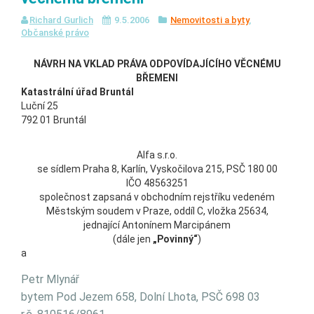
Richard Gurlich
9.5.2006
Nemovitosti a byty
,
Občanské právo
NÁVRH NA VKLAD PRÁVA ODPOVÍDAJÍCÍHO VĚCNÉMU
BŘEMENI
Katastrální úřad Bruntál
Luční 25
792 01 Bruntál
Alfa s.r.o.
se sídlem Praha 8, Karlín, Vyskočilova 215, PSČ 180 00
IČO 48563251
společnost zapsaná v obchodním rejstříku vedeném
Městským soudem v Praze, oddíl C, vložka 25634,
jednající Antonínem Marcipánem
(dále jen
„Povinný“
)
a
Petr Mlynář
bytem Pod Jezem 658, Dolní Lhota, PSČ 698 03