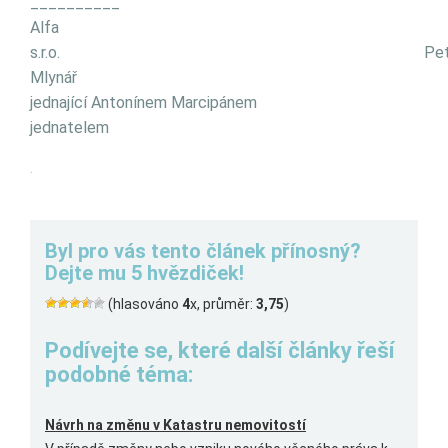
__________ ______
Alfa
s.r.o. Pet
Mlynář
jednající Antonínem Marcipánem
jednatelem
.
Byl pro vás tento článek přínosný?
Dejte mu 5 hvězdiček!
(hlasováno
4
x, průměr:
3,75
)
Podívejte se, které další články řeší
podobné téma:
Návrh na změnu v Katastru nemovitostí