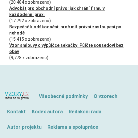
(20,484 x zobrazeno)
Advokát pro obchodní právo: jak chrání firmu v
každodenní praxi
(17,792 x zobrazeno)
Bezpečně k odškodnění: proč mít právní zastoupení po
nehodě
(15,415 x zobrazeno)
Vzor smlouvy o výpůjčce sekačky: Půjčte sousedovi bez
obav
(9,778 x zobrazeno)
Všeobecné podmínky
O vzorech
Kontakt
Kodex autora
Redakční rada
Autor projektu
Reklama a spolupráce