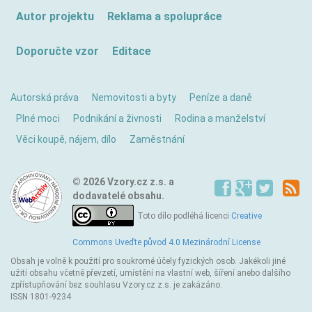
Autor projektu
Reklama a spolupráce
Doporučte vzor
Editace
Autorská práva
Nemovitosti a byty
Peníze a daně
Plné moci
Podnikání a živnosti
Rodina a manželství
Věci koupě, nájem, dílo
Zaměstnání
© 2026 Vzory.cz z.s. a
dodavatelé obsahu.
Toto dílo podléhá licenci
Creative
Commons Uveďte původ 4.0 Mezinárodní License
Obsah je volně k použití pro soukromé účely fyzických osob. Jakékoli jiné
užití obsahu včetně převzetí, umístění na vlastní web, šíření anebo dalšího
zpřístupňování bez souhlasu Vzory.cz z.s. je zakázáno.
ISSN 1801-9234