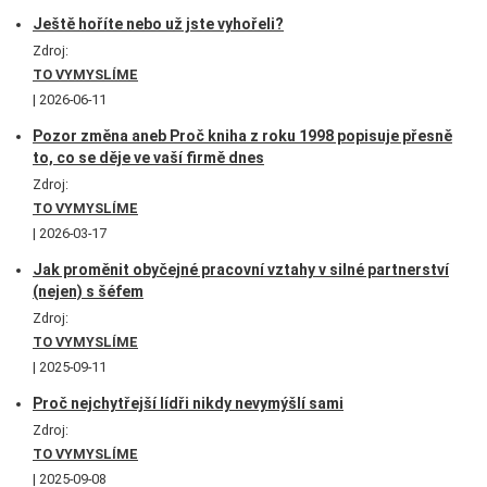
Ještě hoříte nebo už jste vyhořeli?
Zdroj:
TO VYMYSLÍME
2026-06-11
Pozor změna aneb Proč kniha z roku 1998 popisuje přesně
to, co se děje ve vaší firmě dnes
Zdroj:
TO VYMYSLÍME
2026-03-17
Jak proměnit obyčejné pracovní vztahy v silné partnerství
(nejen) s šéfem
Zdroj:
TO VYMYSLÍME
2025-09-11
Proč nejchytřejší lídři nikdy nevymýšlí sami
Zdroj:
TO VYMYSLÍME
2025-09-08