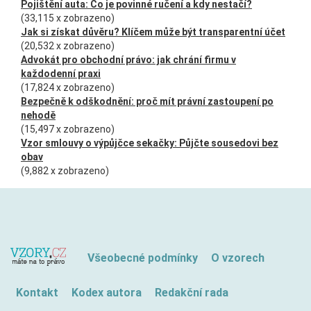
Pojištění auta: Co je povinné ručení a kdy nestačí?
(33,115 x zobrazeno)
Jak si získat důvěru? Klíčem může být transparentní účet
(20,532 x zobrazeno)
Advokát pro obchodní právo: jak chrání firmu v
každodenní praxi
(17,824 x zobrazeno)
Bezpečně k odškodnění: proč mít právní zastoupení po
nehodě
(15,497 x zobrazeno)
Vzor smlouvy o výpůjčce sekačky: Půjčte sousedovi bez
obav
(9,882 x zobrazeno)
Všeobecné podmínky
O vzorech
Kontakt
Kodex autora
Redakční rada