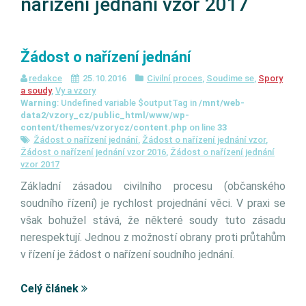
nařízení jednání vzor 2017
Žádost o nařízení jednání
redakce
25.10.2016
Civilní proces
,
Soudime se
,
Spory
a soudy
,
Vy a vzory
Warning
: Undefined variable $outputTag in
/mnt/web-
data2/vzory_cz/public_html/www/wp-
content/themes/vzorycz/content.php
on line
33
Žádost o nařízení jednání
,
Žádost o nařízení jednání vzor
,
Žádost o nařízení jednání vzor 2016
,
Žádost o nařízení jednání
vzor 2017
Základní zásadou civilního procesu (občanského
soudního řízení) je rychlost projednání věci. V praxi se
však bohužel stává, že některé soudy tuto zásadu
nerespektují. Jednou z možností obrany proti průtahům
v řízení je žádost o nařízení soudního jednání.
Celý článek