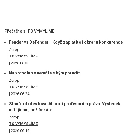
Přečtěte si TO VYMYLÍME
Fender vs DeFender - Když zaplatíte i obranu konkurence
Zdroj:
TO VYMYSLÍME
2026-06-30
Na vrcholu se nemáte s kým poradit
Zdroj:
TO VYMYSLÍME
2026-06-24
Stanford otestoval AI proti profesorům práva. Výsledek
míří jinam, než čekáte
Zdroj:
TO VYMYSLÍME
2026-06-16