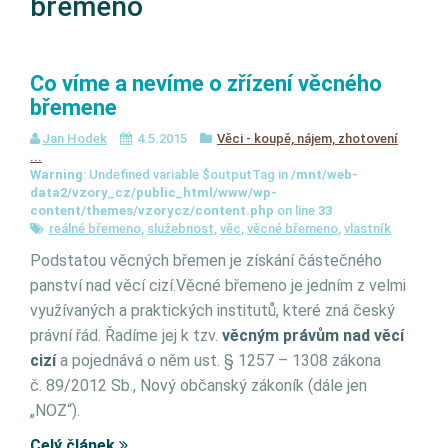
břemeno
Co víme a nevíme o zřízení věcného
břemene
Jan Hodek
4.5.2015
Věci - koupě, nájem, zhotovení
...
Warning
: Undefined variable $outputTag in
/mnt/web-
data2/vzory_cz/public_html/www/wp-
content/themes/vzorycz/content.php
on line
33
reálné břemeno
,
služebnost
,
věc
,
věcné břemeno
,
vlastník
Podstatou věcných břemen je získání částečného
panství nad věcí cizí.Věcné břemeno je jedním z velmi
využívaných a praktických institutů, které zná český
právní řád. Řadíme jej k tzv.
věcným právům nad věcí
cizí
a pojednává o něm ust. § 1257 – 1308 zákona
č. 89/2012 Sb., Nový občanský zákoník (dále jen
„NOZ“).
Celý článek