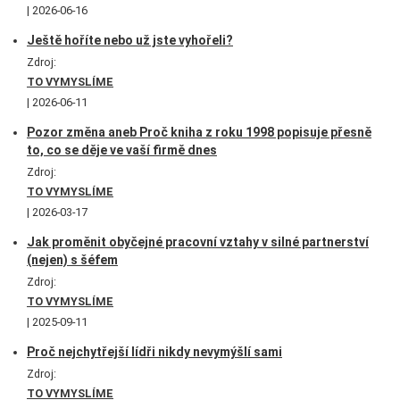
2026-06-16
Ještě hoříte nebo už jste vyhořeli?
Zdroj:
TO VYMYSLÍME
2026-06-11
Pozor změna aneb Proč kniha z roku 1998 popisuje přesně
to, co se děje ve vaší firmě dnes
Zdroj:
TO VYMYSLÍME
2026-03-17
Jak proměnit obyčejné pracovní vztahy v silné partnerství
(nejen) s šéfem
Zdroj:
TO VYMYSLÍME
2025-09-11
Proč nejchytřejší lídři nikdy nevymýšlí sami
Zdroj:
TO VYMYSLÍME