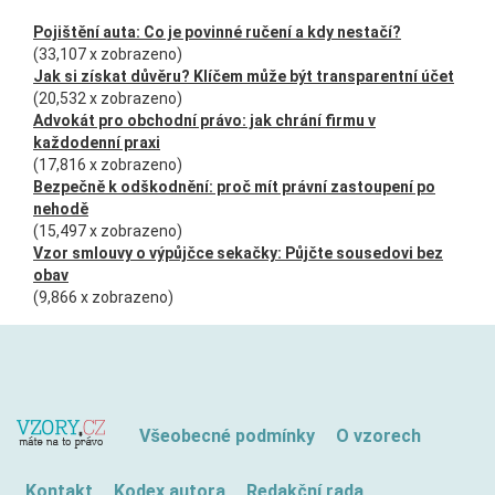
Pojištění auta: Co je povinné ručení a kdy nestačí?
(33,107 x zobrazeno)
Jak si získat důvěru? Klíčem může být transparentní účet
(20,532 x zobrazeno)
Advokát pro obchodní právo: jak chrání firmu v
každodenní praxi
(17,816 x zobrazeno)
Bezpečně k odškodnění: proč mít právní zastoupení po
nehodě
(15,497 x zobrazeno)
Vzor smlouvy o výpůjčce sekačky: Půjčte sousedovi bez
obav
(9,866 x zobrazeno)
Všeobecné podmínky
O vzorech
Kontakt
Kodex autora
Redakční rada