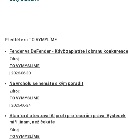
Přečtěte si TO VYMYLÍME
Fender vs DeFender - Když zaplatíte i obranu konkurence
Zdroj:
TO VYMYSLÍME
2026-06-30
Na vrcholu se nemáte s kým poradit
Zdroj:
TO VYMYSLÍME
2026-06-24
Stanford otestoval AI proti profesorům práva. Výsledek
míří jinam, než čekáte
Zdroj:
TO VYMYSLÍME